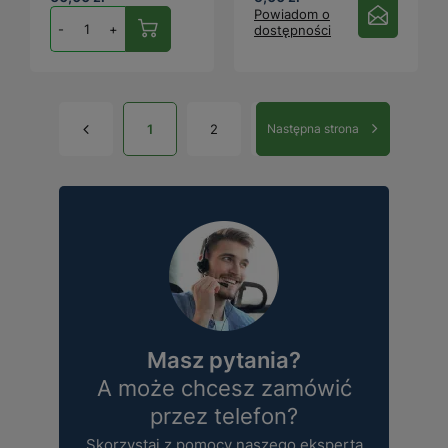
Powiadom o
-
+
dostępności
1
2
Następna strona
Masz pytania?
A może chcesz zamówić
przez telefon?
Skorzystaj z pomocy naszego eksperta