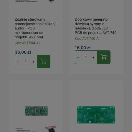
Zdalnie sterowany
Dotykowy generator
potencjometr do aplikacji
dźwięku syreny z
audio - PCB i
niebieską diodą LED -
mikroprocesor do
PCB do projektu AVT 740
projektu AVT 594
Kod:
AVT740 A
Kod:
AVT594 A+
16,00 zł
36,00 zł
-
+
-
+