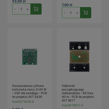
53,00 zł
7,00 zł
-
+
-
+
Dwukanałowa cyfrowa
Odbiornik
końcówka mocy 2x20 W
początkującego
- DSP dla każdego - PCB
radioamatora - RX Ewa
do projektu AVT 5436
40 m - PCB do projektu
AVT 6017
Kod:
AVT5436 A
Kod:
AVT6017 A