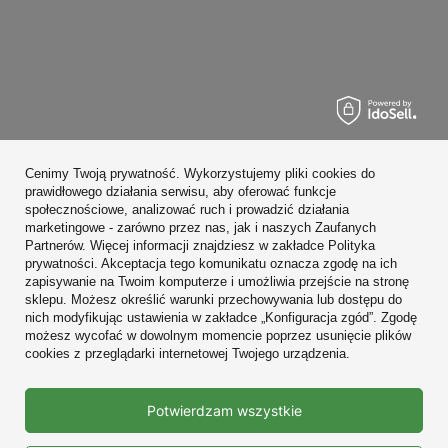
Zamówienia
Cenimy Twoją prywatność. Wykorzystujemy pliki cookies do
Konto
prawidłowego działania serwisu, aby oferować funkcje
społecznościowe, analizować ruch i prowadzić działania
Regulaminy
marketingowe - zarówno przez nas, jak i naszych Zaufanych
Partnerów. Więcej informacji znajdziesz w zakładce Polityka
Zobacz również
prywatności. Akceptacja tego komunikatu oznacza zgodę na ich
zapisywanie na Twoim komputerze i umożliwia przejście na stronę
sklepu. Możesz określić warunki przechowywania lub dostępu do
W sklepie prezentujemy ceny brutto (z VAT).
nich modyfikując ustawienia w zakładce „Konfiguracja zgód”. Zgodę
możesz wycofać w dowolnym momencie poprzez usunięcie plików
cookies z przeglądarki internetowej Twojego urządzenia.
Prawdziwe
Potwierdzam wszystkie
opinie klientów
4.9
/ 5.0