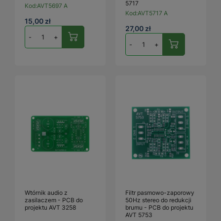
5717
Kod:
AVT5697 A
Kod:
AVT5717 A
15,00 zł
27,00 zł
-
+
-
+
Wtórnik audio z
Filtr pasmowo-zaporowy
zasilaczem - PCB do
50Hz stereo do redukcji
projektu AVT 3258
brumu - PCB do projektu
AVT 5753