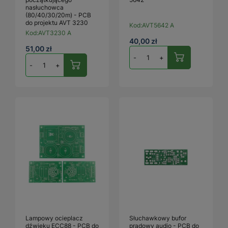
nasłuchowca
(80/40/30/20m) - PCB
do projektu AVT 3230
Kod:
AVT5642 A
Kod:
AVT3230 A
40,00 zł
51,00 zł
-
+
-
+
Lampowy ocieplacz
Słuchawkowy bufor
dźwięku ECC88 - PCB do
prądowy audio - PCB do