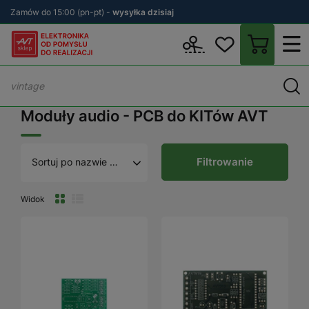
Zamów do 15:00 (pn-pt) -
wysyłka dzisiaj
Wstecz
sklep.avt.pl
KITy AVT
Płytki drukowane (PCB)
PCB - 
Moduły audio - PCB do KITów AVT
Filtrowanie
Sortuj po nazwie A - Z
Widok