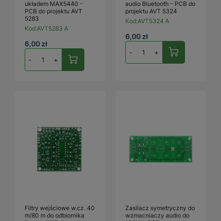
układem MAX5440 -
audio Bluetooth - PCB do
PCB do projektu AVT
projektu AVT 5324
5283
Kod:
AVT5324 A
Kod:
AVT5283 A
6,00 zł
6,00 zł
-
+
-
+
Filtry wejściowe w.cz. 40
Zasilacz symetryczny do
m/80 m do odbiornika
wzmacniaczy audio do