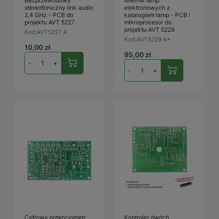
Bezprzewodowy
Miernik lamp
stereofoniczny link audio
elektronowych z
2,4 GHz - PCB do
katalogiem lamp - PCB i
projektu AVT 5227
mikroprocesor do
projektu AVT 5229
Kod:
AVT5227 A
Kod:
AVT5229 A+
10,00 zł
95,00 zł
-
+
-
+
Cyfrowy potencjometr
Kontroler dwóch