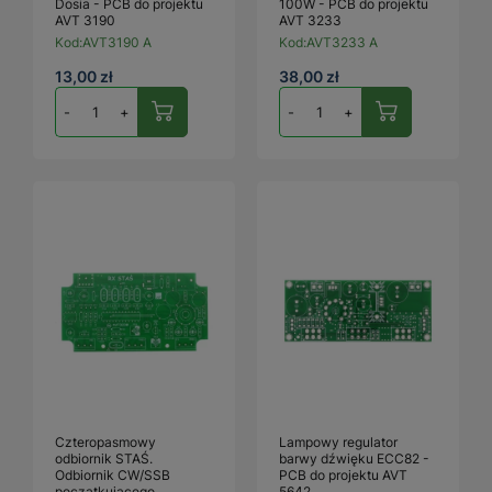
Dosia - PCB do projektu
100W - PCB do projektu
AVT 3190
AVT 3233
Kod:
AVT3190 A
Kod:
AVT3233 A
13,00 zł
38,00 zł
-
+
-
+
Czteropasmowy
Lampowy regulator
odbiornik STAŚ.
barwy dźwięku ECC82 -
Odbiornik CW/SSB
PCB do projektu AVT
początkującego
5642