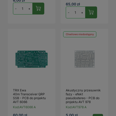
6,00 zł
65,00 zł
-
+
-
+
Chwilowo niedostępny
TRX Ewa
Akustyczny przesuwnik
40m Transceiver QRP
fazy - efekt
SSB - PCB do projektu
pseudostereo - PCB do
AVT 6066
projektu AVT 978
Kod:
AVT6066 A
Kod:
AVT978 A
60,00 zł
5,00 zł