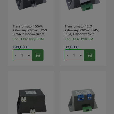
Transformator 100VA
Transformator 12VA
zalewany 230Vac (12V)
zalewany 230Vac (24V)
8.75A, z mocowaniem
0.5A, z mocowaniem
Kod:
TMBZ 100/001M
Kod:
TMBZ 12/016M
199,00 zł
63,00 zł
-
+
-
+