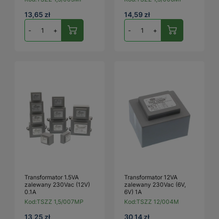
13,65 zł
14,59 zł
-
+
-
+
Transformator 1.5VA
Transformator 12VA
zalewany 230Vac (12V)
zalewany 230Vac (6V,
0.1A
6V) 1A
Kod:
TSZZ 1,5/007MP
Kod:
TSZZ 12/004M
13,25 zł
30,14 zł