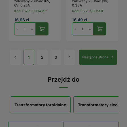
zalewany 230Vac (6V,
zalewany 230Vac (9V)
6V) 0.25A
0.33A
Kod:
TSZZ 3/004MP
Kod:
TSZZ 3/005MP
16,96 zł
16,49 zł
-
+
-
+
1
2
3
4
Następna strona
Przejdź do
Transformatory toroidalne
Transformatory sieciowe