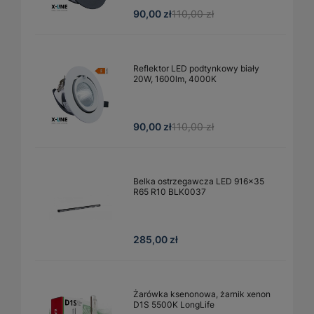
90,00 zł
110,00 zł
Reflektor LED podtynkowy biały
20W, 1600lm, 4000K
90,00 zł
110,00 zł
Belka ostrzegawcza LED 916x35
R65 R10 BLK0037
285,00 zł
Żarówka ksenonowa, żarnik xenon
D1S 5500K LongLife