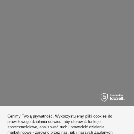
Zamówienia
Cenimy Twoją prywatność. Wykorzystujemy pliki cookies do
Konto
prawidłowego działania serwisu, aby oferować funkcje
społecznościowe, analizować ruch i prowadzić działania
Regulaminy
marketingowe - zarówno przez nas, jak i naszych Zaufanych