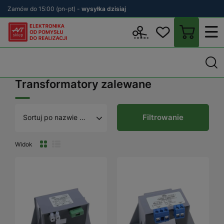
Zamów do 15:00 (pn-pt) -
wysyłka dzisiaj
Wstecz
sklep.avt.pl
Elektronika
Transformatory
Transformato
Transformatory zalewane
Filtrowanie
Sortuj po nazwie A - Z
Widok