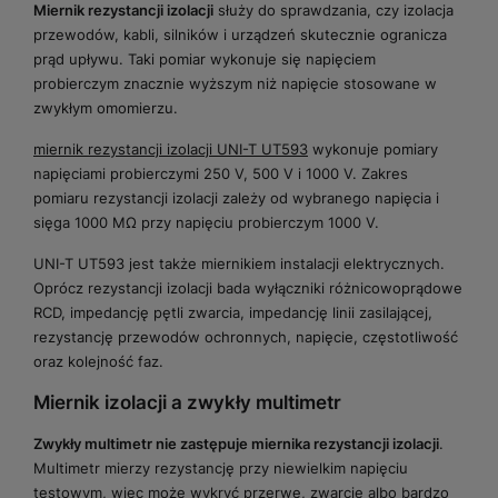
Miernik rezystancji izolacji
służy do sprawdzania, czy izolacja
przewodów, kabli, silników i urządzeń skutecznie ogranicza
prąd upływu. Taki pomiar wykonuje się napięciem
probierczym znacznie wyższym niż napięcie stosowane w
zwykłym omomierzu.
miernik rezystancji izolacji UNI-T UT593
wykonuje pomiary
napięciami probierczymi 250 V, 500 V i 1000 V. Zakres
pomiaru rezystancji izolacji zależy od wybranego napięcia i
sięga 1000 MΩ przy napięciu probierczym 1000 V.
UNI-T UT593 jest także miernikiem instalacji elektrycznych.
Oprócz rezystancji izolacji bada wyłączniki różnicowoprądowe
RCD, impedancję pętli zwarcia, impedancję linii zasilającej,
rezystancję przewodów ochronnych, napięcie, częstotliwość
oraz kolejność faz.
Miernik izolacji a zwykły multimetr
Zwykły multimetr nie zastępuje miernika rezystancji izolacji
.
Multimetr mierzy rezystancję przy niewielkim napięciu
testowym, więc może wykryć przerwę, zwarcie albo bardzo