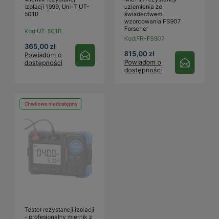
izolacji 1999, Uni-T UT-
uziemienia ze
501B
świadectwem
wzorcowania FS907
Forscher
Kod:
UT-501B
Kod:
FR-FS907
365,00 zł
815,00 zł
Powiadom o
Powiadom o
dostępności
dostępności
Chwilowo niedostępny
Tester rezystancji izolacji
- profesjonalny miernik z