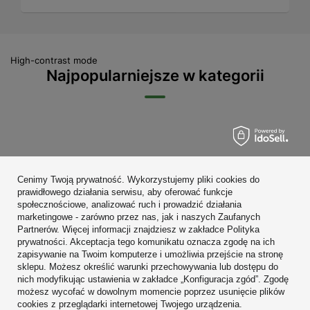
High-contrast mode
Najpopularniejsze w kategorii
Zamówienia
Cenimy Twoją prywatność. Wykorzystujemy pliki cookies do
Konto
prawidłowego działania serwisu, aby oferować funkcje
społecznościowe, analizować ruch i prowadzić działania
Regulaminy
marketingowe - zarówno przez nas, jak i naszych Zaufanych
Partnerów. Więcej informacji znajdziesz w zakładce Polityka
Zobacz również
prywatności. Akceptacja tego komunikatu oznacza zgodę na ich
zapisywanie na Twoim komputerze i umożliwia przejście na stronę
sklepu. Możesz określić warunki przechowywania lub dostępu do
W sklepie prezentujemy ceny brutto (z VAT).
nich modyfikując ustawienia w zakładce „Konfiguracja zgód”. Zgodę
możesz wycofać w dowolnym momencie poprzez usunięcie plików
cookies z przeglądarki internetowej Twojego urządzenia.