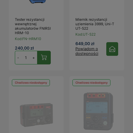
Tester rezystancji
Miernik rezystancji
wewnętrznej
uziemienia 3999, Uni-T
akumulatorów FNIRSI
UT-522
HRM-10
Kod:
UT-522
Kod:
FN-HRM10
649,00 zł
240,00 zł
Powiadom o
dostępności
-
+
Chwilowo niedostępny
Chwilowo niedostępny