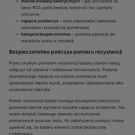
miernik instalacji elektrycznych
– gdy potrzebne są
także RCD, pętla zwarcia, kolejność faz i pomiary
ochronne,
napięcie probiercze
– musi odpowiadać badanemu
obwodowi i procedurze pomiarowej,
kategoria bezpieczeństwa
– powinna pasować do
warunków pracy w instalacji.
Bezpieczeństwo podczas pomiaru rezystancji
Przed zwykłym pomiarem rezystancji badany obwód należy
odłączyć od zasilania i rozładować kondensatory. Podanie
zewnętrznego napięcia na wejście omomierza może
spowodować błędny wynik, przepalenie zabezpieczenia albo
uszkodzenie miernika.
Pomiar rezystancji izolacji wymaga szczególnej ostrożności,
ponieważ miernik wytwarza wysokie napięcie probiercze. Nie
wolno dotykać badanego obwodu ani końcówek
pomiarowych podczas testu. Po zakończeniu pomiaru trzeba
upewnić się, że badany element został bezpiecznie
rozładowany.