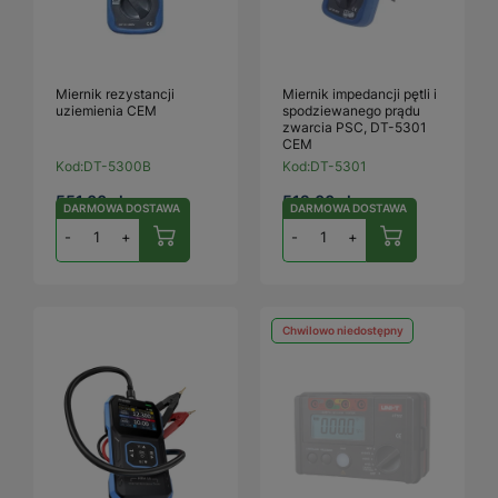
Miernik rezystancji
Miernik impedancji pętli i
uziemienia CEM
spodziewanego prądu
zwarcia PSC, DT-5301
CEM
Kod:
DT-5300B
Kod:
DT-5301
551,00 zł
512,00 zł
DARMOWA DOSTAWA
DARMOWA DOSTAWA
-
+
-
+
Chwilowo niedostępny