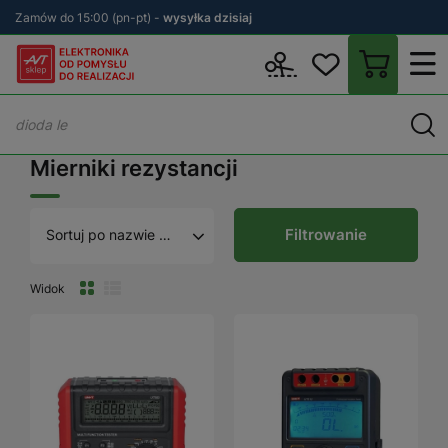
Zamów do 15:00 (pn-pt) -
wysyłka dzisiaj
Wstecz
sklep.avt.pl
Aparatura Pomiarowa
Mierniki rezystancji
Mierniki rezystancji
Filtrowanie
Sortuj po nazwie A - Z
Widok