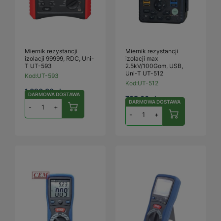
Miernik rezystancji
Miernik rezystancji
izolacji 99999, RDC, Uni-
izolacji max
T UT-593
2.5kV/100Gom, USB,
Uni-T UT-512
Kod:
UT-593
Kod:
UT-512
1 690,00 zł
DARMOWA DOSTAWA
735,00 zł
DARMOWA DOSTAWA
-
+
-
+