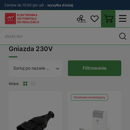
Zamów do 15:00 (pn-pt) -
wysyłka dzisiaj
Wstecz
sklep.avt.pl
Elektryka
Osprzęt do zasilania
Gniazda 
Gniazda 230V
Filtrowanie
Sortuj po nazwie A - Z
Widok
Chwilowo niedostępny