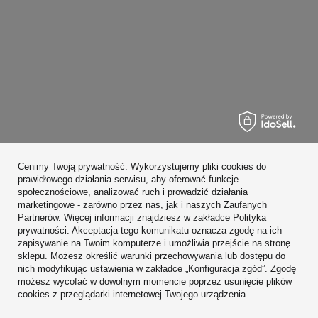
Zamówienia
Cenimy Twoją prywatność. Wykorzystujemy pliki cookies do
Konto
prawidłowego działania serwisu, aby oferować funkcje
społecznościowe, analizować ruch i prowadzić działania
Regulaminy
marketingowe - zarówno przez nas, jak i naszych Zaufanych
Partnerów. Więcej informacji znajdziesz w zakładce Polityka
Zobacz również
prywatności. Akceptacja tego komunikatu oznacza zgodę na ich
zapisywanie na Twoim komputerze i umożliwia przejście na stronę
sklepu. Możesz określić warunki przechowywania lub dostępu do
W sklepie prezentujemy ceny brutto (z VAT).
nich modyfikując ustawienia w zakładce „Konfiguracja zgód”. Zgodę
możesz wycofać w dowolnym momencie poprzez usunięcie plików
cookies z przeglądarki internetowej Twojego urządzenia.