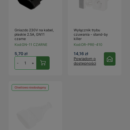
Gniazdo 230V na kabel,
Wyłącznik trybu
płaskie 2.5A, GN11
czuwania - stand-by
czarne
killer
Kod:
GN-11 CZARNE
Kod:
OR-PRE-410
5,70 zł
14,16 zł
Powiadom o
-
+
dostępności
Chwilowo niedostępny