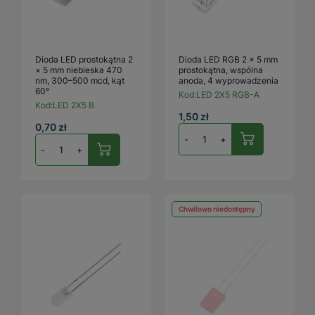
Dioda LED prostokątna 2
Dioda LED RGB 2 × 5 mm
× 5 mm niebieska 470
prostokątna, wspólna
nm, 300–500 mcd, kąt
anoda, 4 wyprowadzenia
60°
Kod:
LED 2X5 RGB-A
Kod:
LED 2X5 B
1,50 zł
0,70 zł
-
+
-
+
Chwilowo niedostępny