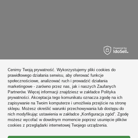
Zamówienia
Cenimy Twoją prywatność. Wykorzystujemy pliki cookies do
Konto
prawidłowego działania serwisu, aby oferować funkcje
społecznościowe, analizować ruch i prowadzić działania
Regulaminy
marketingowe - zarówno przez nas, jak i naszych Zaufanych
Partnerów. Więcej informacji znajdziesz w zakładce Polityka
Zobacz również
prywatności. Akceptacja tego komunikatu oznacza zgodę na ich
zapisywanie na Twoim komputerze i umożliwia przejście na stronę
sklepu. Możesz określić warunki przechowywania lub dostępu do
W sklepie prezentujemy ceny brutto (z VAT).
nich modyfikując ustawienia w zakładce „Konfiguracja zgód”. Zgodę
możesz wycofać w dowolnym momencie poprzez usunięcie plików
cookies z przeglądarki internetowej Twojego urządzenia.