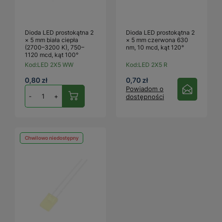
Dioda LED prostokątna 2
Dioda LED prostokątna 2
× 5 mm biała ciepła
× 5 mm czerwona 630
(2700–3200 K), 750–
nm, 10 mcd, kąt 120°
1120 mcd, kąt 100°
Kod:
LED 2X5 WW
Kod:
LED 2X5 R
0,80 zł
0,70 zł
Powiadom o
-
+
dostępności
Chwilowo niedostępny