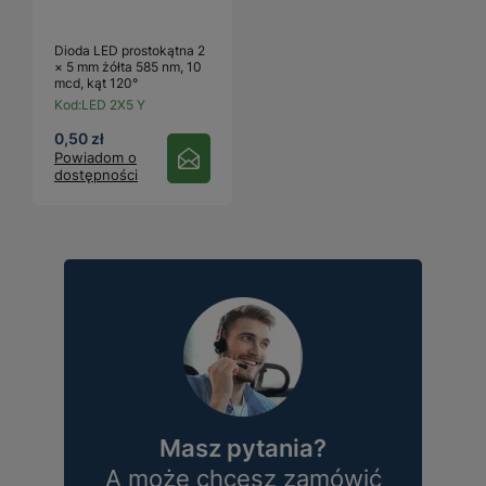
Dioda LED prostokątna 2
× 5 mm żółta 585 nm, 10
mcd, kąt 120°
Kod:
LED 2X5 Y
0,50 zł
Powiadom o
dostępności
Masz pytania?
A może chcesz zamówić