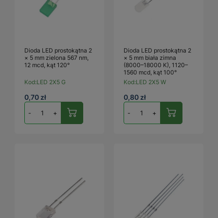
Dioda LED prostokątna 2
Dioda LED prostokątna 2
× 5 mm zielona 567 nm,
× 5 mm biała zimna
12 mcd, kąt 120°
(8000–18000 K), 1120–
1560 mcd, kąt 100°
Kod:
LED 2X5 G
Kod:
LED 2X5 W
0,70 zł
0,80 zł
-
+
-
+