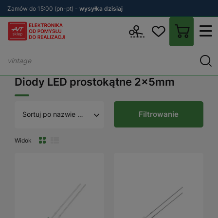
Zamów do 15:00 (pn-pt) -
wysyłka dzisiaj
Wstecz
sklep.avt.pl
Elektronika
Diody LED
Diody
Diody LE
Diody LED prostokątne 2x5mm
Filtrowanie
Sortuj po nazwie A - Z
Widok