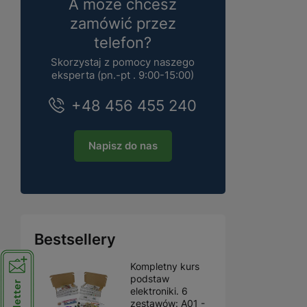
A może chcesz
zamówić przez
telefon?
Skorzystaj z pomocy naszego
eksperta (pn.-pt . 9:00-15:00)
+48 456 455 240
Napisz do nas
Bestsellery
Kompletny kurs
podstaw
elektroniki. 6
zestawów: A01 -