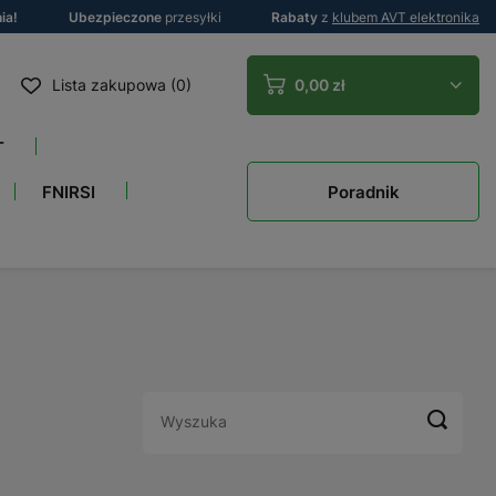
ia!
Ubezpieczone
przesyłki
Rabaty
z
klubem AVT elektronika
Lista zakupowa (0)
0,00 zł
T
Poradnik
FNIRSI