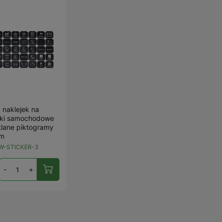
 naklejek na
iki samochodowe
tlane piktogramy
mm
W-STICKER-3
-
+