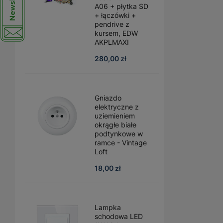
A06 + płytka SD
+ łączówki +
pendrive z
kursem, EDW
AKPLMAXI
280,00 zł
Gniazdo
elektryczne z
uziemieniem
okrągłe białe
podtynkowe w
ramce - Vintage
Loft
18,00 zł
Lampka
schodowa LED