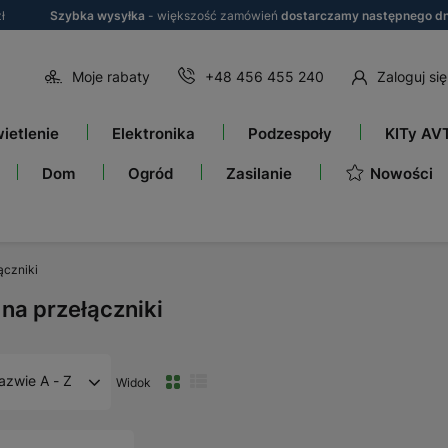
ł
Szybka wysyłka
- większość zamówień
dostarczamy następnego dn
Moje rabaty
+48 456 455 240
Zaloguj się
ietlenie
Elektronika
Podzespoły
KITy AV
Nowości
Dom
Ogród
Zasilanie
ączniki
 na przełączniki
azwie A - Z
Widok