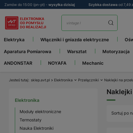
Zamów do 15:00 (pn-pt) -
wysyłka dzisiaj
Szybka dostawa
od 7,49 z
Elektryka
Włączniki i gniazda elektryczne
Ośw
Aparatura Pomiarowa
Warsztat
Motoryzacja
ANDONSTAR
NOYAFA
Mechanic
Jesteś tutaj
sklep.avt.pl
Elektronika
Przełączniki
Naklejki na przeł
Naklejki
Elektronika
Moduły elektroniczne
Sortuj po n
Termostaty
Nauka Elektroniki