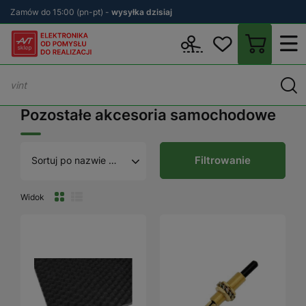
Zamów do 15:00 (pn-pt) -
wysyłka dzisiaj
Wstecz
sklep.avt.pl
Motoryzacja
Akcesoria motoryzacyjne
P
Pozostałe akcesoria samochodowe
Filtrowanie
Sortuj po nazwie A - Z
Widok