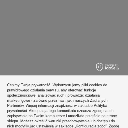
Zamówienia
Cenimy Twoją prywatność. Wykorzystujemy pliki cookies do
Konto
prawidłowego działania serwisu, aby oferować funkcje
społecznościowe, analizować ruch i prowadzić działania
Regulaminy
marketingowe - zarówno przez nas, jak i naszych Zaufanych
Partnerów. Więcej informacji znajdziesz w zakładce Polityka
Zobacz również
prywatności. Akceptacja tego komunikatu oznacza zgodę na ich
zapisywanie na Twoim komputerze i umożliwia przejście na stronę
sklepu. Możesz określić warunki przechowywania lub dostępu do
W sklepie prezentujemy ceny brutto (z VAT).
nich modyfikując ustawienia w zakładce „Konfiguracja zgód”. Zgodę