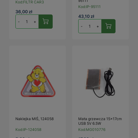
95111
Kod:
FILTR CAR3
Kod:
IP-95111
36,00 zł
43,10 zł
-
+
-
+
Naklejka MIŚ, 124058
Mata grzewcza 15x17cm
USB 5V 6.5W
Kod:
IP-124058
Kod:
MG010776