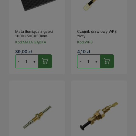
Mata tłumiąca z gąbki
Czujnik drzwiowy WP8
1000x500x30mm
złoty
Kod:
MATA GĄBKA
Kod:
WP8
39,00 zł
4,10 zł
-
+
-
+