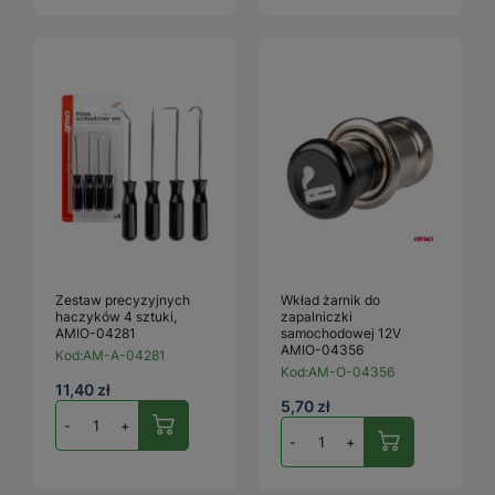
Zestaw precyzyjnych
Wkład żarnik do
haczyków 4 sztuki,
zapalniczki
AMIO-04281
samochodowej 12V
AMIO-04356
Kod:
AM-A-04281
Kod:
AM-O-04356
11,40 zł
5,70 zł
-
+
-
+