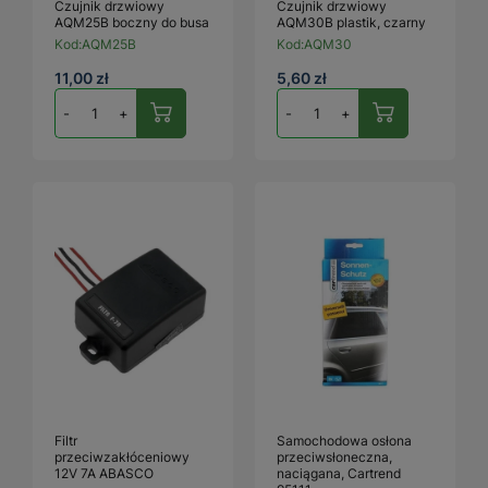
Czujnik drzwiowy
Czujnik drzwiowy
AQM25B boczny do busa
AQM30B plastik, czarny
Kod:
AQM25B
Kod:
AQM30
11,00 zł
5,60 zł
-
+
-
+
Filtr
Samochodowa osłona
przeciwzakłóceniowy
przeciwsłoneczna,
12V 7A ABASCO
naciągana, Cartrend