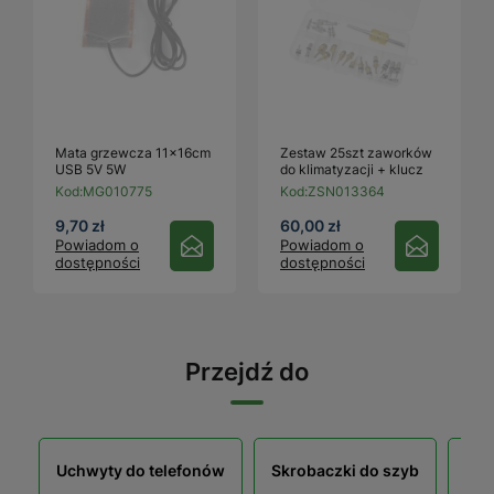
Mata grzewcza 11x16cm
Zestaw 25szt zaworków
USB 5V 5W
do klimatyzacji + klucz
Kod:
MG010775
Kod:
ZSN013364
9,70 zł
60,00 zł
Powiadom o
Powiadom o
dostępności
dostępności
Przejdź do
Uchwyty do telefonów
Skrobaczki do szyb
Łop