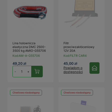
Lina holownicza
Filtr
elastyczna DMC 2500-
przeciwzakłóceniowy
3500 kg AMIO-G55706
12V 20A
Kod:
AM-A-G55706
Kod:
FILTR CAR4
49,20 zł
45,00 zł
Powiadom o
-
+
dostępności
Chwilowo niedostępny
Chwilowo niedostępny