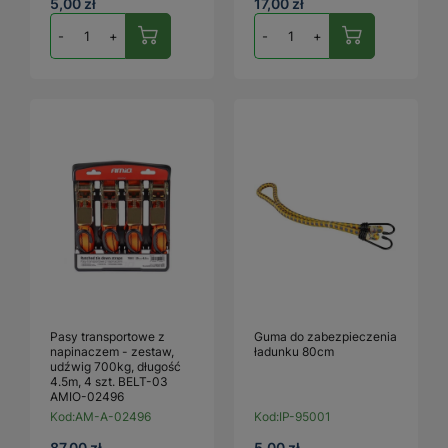
5,00 zł
17,00 zł
-
+
-
+
Pasy transportowe z
Guma do zabezpieczenia
napinaczem - zestaw,
ładunku 80cm
udźwig 700kg, długość
4.5m, 4 szt. BELT-03
AMIO-02496
Kod:
AM-A-02496
Kod:
IP-95001
87,00 zł
5,00 zł