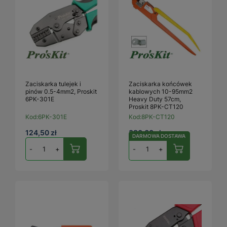
Zaciskarka tulejek i
Zaciskarka końcówek
pinów 0.5-4mm2, Proskit
kablowych 10-95mm2
6PK-301E
Heavy Duty 57cm,
Proskit 8PK-CT120
Kod:
6PK-301E
Kod:
8PK-CT120
124,50 zł
380,00 zł
DARMOWA DOSTAWA
-
+
-
+