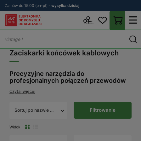
Zamów do 15:00 (pn-pt) -
wysyłka dzisiaj
Wstecz
sklep.avt.pl
Warsztat
Zaciskarki
Zaciskarki końcówe
Zaciskarki końcówek kablowych
Precyzyjne narzędzia do
profesjonalnych połączeń przewodów
Czytaj więcej
Filtrowanie
Sortuj po nazwie A - Z
Widok