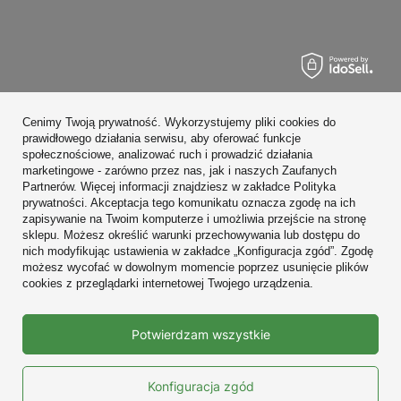
Zamówienia
Cenimy Twoją prywatność. Wykorzystujemy pliki cookies do
Konto
prawidłowego działania serwisu, aby oferować funkcje
społecznościowe, analizować ruch i prowadzić działania
Regulaminy
marketingowe - zarówno przez nas, jak i naszych Zaufanych
Partnerów. Więcej informacji znajdziesz w zakładce Polityka
Zobacz również
prywatności. Akceptacja tego komunikatu oznacza zgodę na ich
zapisywanie na Twoim komputerze i umożliwia przejście na stronę
sklepu. Możesz określić warunki przechowywania lub dostępu do
W sklepie prezentujemy ceny brutto (z VAT).
nich modyfikując ustawienia w zakładce „Konfiguracja zgód”. Zgodę
możesz wycofać w dowolnym momencie poprzez usunięcie plików
cookies z przeglądarki internetowej Twojego urządzenia.
Prawdziwe
Potwierdzam wszystkie
opinie klientów
4.9
/ 5.0
10683 opinii
Konfiguracja zgód