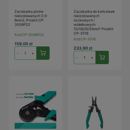
Zaciskarka pinów
Zaciskarka do końcówek
nieizolowanych 0.5-
nieizolowanych
6mm2, Proskit CP-
oczkowych i
3006FD2
widełkowych
10/16/25/35mm² ProsKit
CP-351B
Kod:
CP-3006FD2
Kod:
CP-351B
159,00 zł
233,90 zł
-
+
-
+