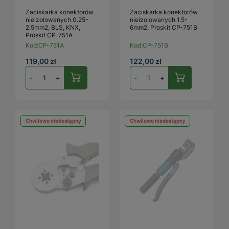
Zaciskarka konektorów
Zaciskarka konektorów
nieizolowanych 0.25-
nieizolowanych 1.5-
2.5mm2, BLS, KNX,
6mm2, Proskit CP-751B
Proskit CP-751A
Kod:
CP-751A
Kod:
CP-751B
119,00 zł
122,00 zł
-
+
-
+
Chwilowo niedostępny
Chwilowo niedostępny