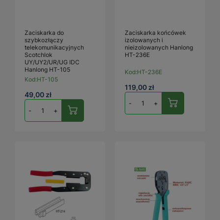
Zaciskarka do
Zaciskarka końcówek
szybkozłączy
izolowanych i
telekomunikacyjnych
nieizolowanych Hanlong
Scotchlok
HT-236E
UY/UY2/UR/UG IDC
Hanlong HT-105
Kod:
HT-236E
Kod:
HT-105
119,00 zł
49,00 zł
-
+
-
+