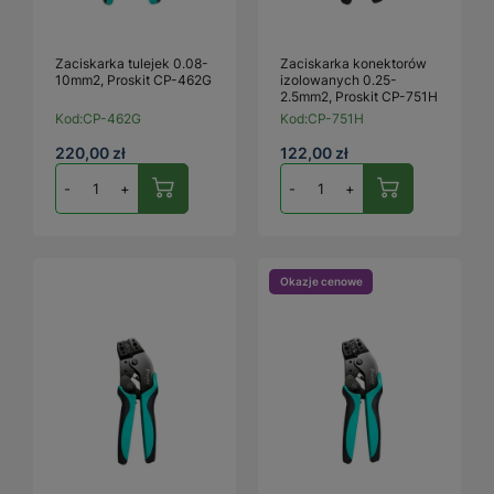
Zaciskarka tulejek 0.08-
Zaciskarka konektorów
10mm2, Proskit CP-462G
izolowanych 0.25-
2.5mm2, Proskit CP-751H
Kod:
CP-462G
Kod:
CP-751H
220,00 zł
122,00 zł
-
+
-
+
Okazje cenowe