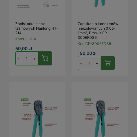
Zaciskarka złącz
Zaciskarka konektorów
taśmowych Hanlong HT-
nieizolowanych 0.05-
214
1mm², Proskit CP-
3006FD36
Kod:
HT-214
Kod:
CP-3006FD36
59,90 zł
190,00 zł
-
+
-
+