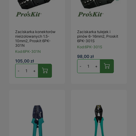
Zaciskarka konektorów
Zaciskarka tulejek i
nieizolowanych 1.5-
pinów 6-16mm2, Proskit
10mm2, Proskit 6PK-
6PK-301S
301N
Kod:
6PK-301S
Kod:
6PK-301N
98,00 zł
105,00 zł
-
+
-
+