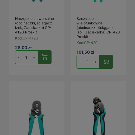
Narzędzie uniwersalne
Szczypce
(obcinaczki, ściągacz
wielofunkcyjne:
izol., Zaciskarka) CP-
(obcinaczki, ściągacz
412G Proskit
izol., Zaciskarka) CP-420
Proskit
Kod:
CP-412G
Kod:
CP-420
28,00 zł
101,50 zł
-
+
-
+