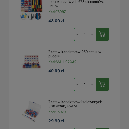
termokurczliwych 678 elementów,
E6087
Kod:
E6087
48,00 zł
-
+
Zestaw konektorów 250 sztuk w
pudełku
Kod:
AM-I-02339
49,90 zł
-
+
Zestaw konektorów izolowanych
300 sztuk, E5929
Kod:
E5929
29,90 zł