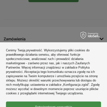
Zamówienia
Konto
Cenimy Twoją prywatność. Wykorzystujemy pliki cookies do
prawidłowego działania serwisu, aby oferować funkcje
Regulaminy
społecznościowe, analizować ruch i prowadzić działania
marketingowe - zarówno przez nas, jak i naszych Zaufanych
Zobacz również
Partnerów. Więcej informacji znajdziesz w zakładce Polityka
prywatności. Akceptacja tego komunikatu oznacza zgodę na ich
W sklepie prezentujemy ceny brutto (z VAT).
zapisywanie na Twoim komputerze i umożliwia przejście na stronę
sklepu. Możesz określić warunki przechowywania lub dostępu do
nich modyfikując ustawienia w zakładce „Konfiguracja zgód”. Zgodę
możesz wycofać w dowolnym momencie poprzez usunięcie plików
cookies z przeglądarki internetowej Twojego urządzenia.
Prawdziwe
Potwierdzam wszystkie