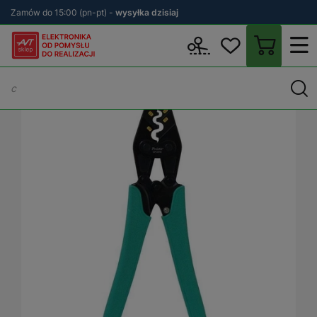
Zamów do 15:00 (pn-pt) -
wysyłka dzisiaj
Wstecz
sklep.avt.pl
Warsztat
Zaciskarki
Zaciskarki końcówe