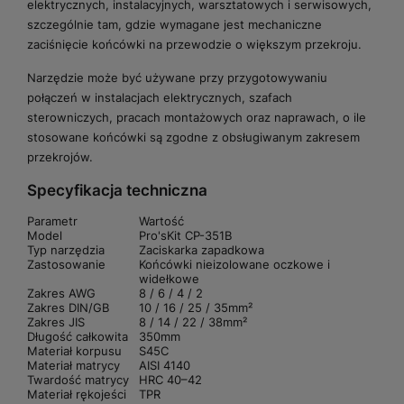
elektrycznych, instalacyjnych, warsztatowych i serwisowych,
szczególnie tam, gdzie wymagane jest mechaniczne
zaciśnięcie końcówki na przewodzie o większym przekroju.
Narzędzie może być używane przy przygotowywaniu
połączeń w instalacjach elektrycznych, szafach
sterowniczych, pracach montażowych oraz naprawach, o ile
stosowane końcówki są zgodne z obsługiwanym zakresem
przekrojów.
Specyfikacja techniczna
Parametr
Wartość
Model
Pro'sKit CP-351B
Typ narzędzia
Zaciskarka zapadkowa
Zastosowanie
Końcówki nieizolowane oczkowe i
widełkowe
Zakres AWG
8 / 6 / 4 / 2
Zakres DIN/GB
10 / 16 / 25 / 35mm²
Zakres JIS
8 / 14 / 22 / 38mm²
Długość całkowita
350mm
Materiał korpusu
S45C
Materiał matrycy
AISI 4140
Twardość matrycy
HRC 40–42
Materiał rękojeści
TPR