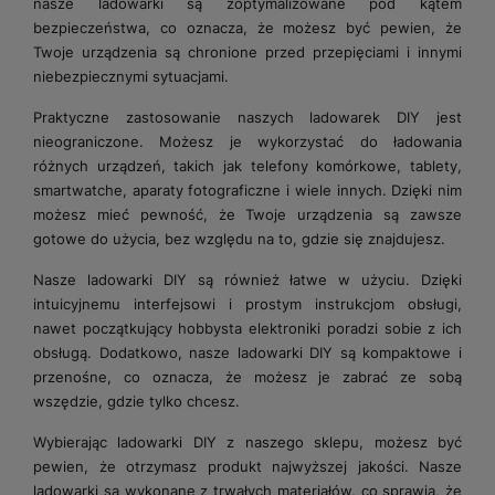
nasze ladowarki są zoptymalizowane pod kątem
bezpieczeństwa, co oznacza, że ​​możesz być pewien, że
Twoje urządzenia są chronione przed przepięciami i innymi
niebezpiecznymi sytuacjami.
Praktyczne zastosowanie naszych ladowarek DIY jest
nieograniczone. Możesz je wykorzystać do ładowania
różnych urządzeń, takich jak telefony komórkowe, tablety,
smartwatche, aparaty fotograficzne i wiele innych. Dzięki nim
możesz mieć pewność, że Twoje urządzenia są zawsze
gotowe do użycia, bez względu na to, gdzie się znajdujesz.
Nasze ladowarki DIY są również łatwe w użyciu. Dzięki
intuicyjnemu interfejsowi i prostym instrukcjom obsługi,
nawet początkujący hobbysta elektroniki poradzi sobie z ich
obsługą. Dodatkowo, nasze ladowarki DIY są kompaktowe i
przenośne, co oznacza, że możesz je zabrać ze sobą
wszędzie, gdzie tylko chcesz.
Wybierając ladowarki DIY z naszego sklepu, możesz być
pewien, że otrzymasz produkt najwyższej jakości. Nasze
ladowarki są wykonane z trwałych materiałów, co sprawia, że