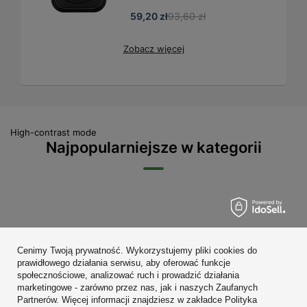
59,20 zł
93,60 zł
Zobacz więcej
High-contrast mode
Najpopularniejsze w kategorii
Zamówienia
Cenimy Twoją prywatność. Wykorzystujemy pliki cookies do
Konto
prawidłowego działania serwisu, aby oferować funkcje
społecznościowe, analizować ruch i prowadzić działania
Regulaminy
marketingowe - zarówno przez nas, jak i naszych Zaufanych
Partnerów. Więcej informacji znajdziesz w zakładce Polityka