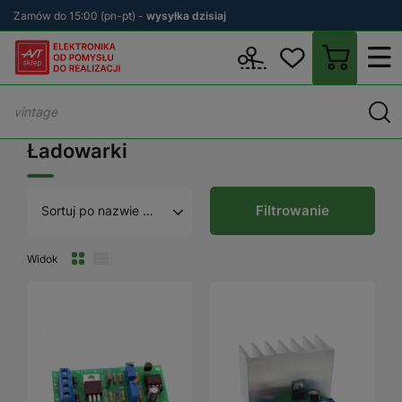
Zamów do 15:00 (pn-pt) -
wysyłka dzisiaj
Wstecz
sklep.avt.pl
KITy AVT
Zestawy DIY
Zasilanie i ładowa
Ładowarki
Filtrowanie
Sortuj po nazwie A - Z
Widok