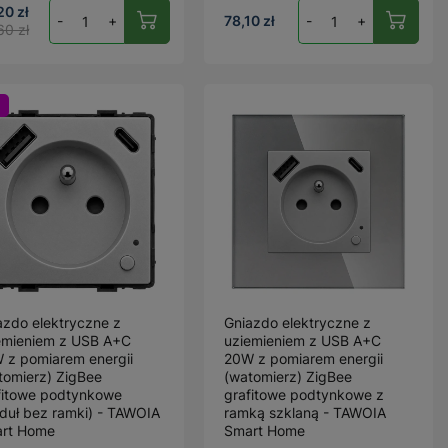
20 zł
-
+
78,10 zł
-
+
60 zł
azdo elektryczne z
Gniazdo elektryczne z
emieniem z USB A+C
uziemieniem z USB A+C
 z pomiarem energii
20W z pomiarem energii
tomierz) ZigBee
(watomierz) ZigBee
fitowe podtynkowe
grafitowe podtynkowe z
duł bez ramki) - TAWOIA
ramką szklaną - TAWOIA
rt Home
Smart Home