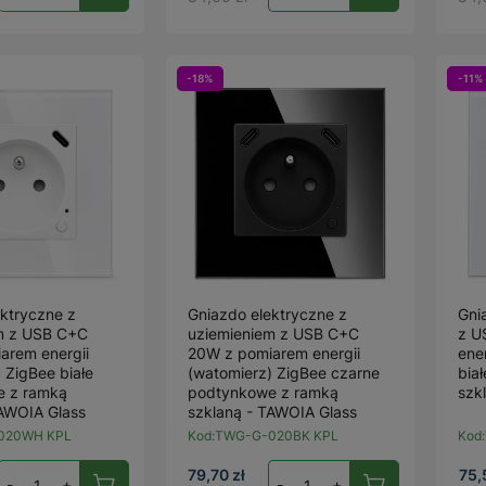
-18%
-11%
ktryczne z
Gniazdo elektryczne z
Gni
m z USB C+C
uziemieniem z USB C+C
z U
arem energii
20W z pomiarem energii
ene
 ZigBee białe
(watomierz) ZigBee czarne
bia
e z ramką
podtynkowe z ramką
szk
TAWOIA Glass
szklaną - TAWOIA Glass
020WH KPL
Kod:
TWG-G-020BK KPL
Kod:
79,70 zł
75,
-
+
-
+