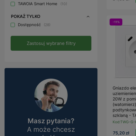
TAWOIA Smart Home
10
POKAŻ TYLKO
-11%
Dostępność
28
Zastosuj wybrane filtry
Gniazdo ele
uziemienie
20W z pomi
(watomierz)
podtynkow
szklaną - 
Masz pytania?
Kod:
TWG-G-
A może chcesz
75,20 zł