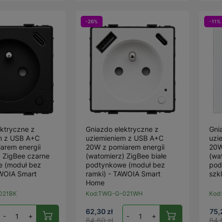
-26%
-11%
ktryczne z
Gniazdo elektryczne z
Gni
m z USB A+C
uziemieniem z USB A+C
uzi
arem energii
20W z pomiarem energii
20W
) ZigBee czarne
(watomierz) ZigBee białe
(wa
 (moduł bez
podtynkowe (moduł bez
pod
AWOIA Smart
ramki) - TAWOIA Smart
szk
Home
021BK
Kod:
TWG-G-021WH
Kod:
62,30 zł
75,
-
+
-
+
84,60 zł
84,