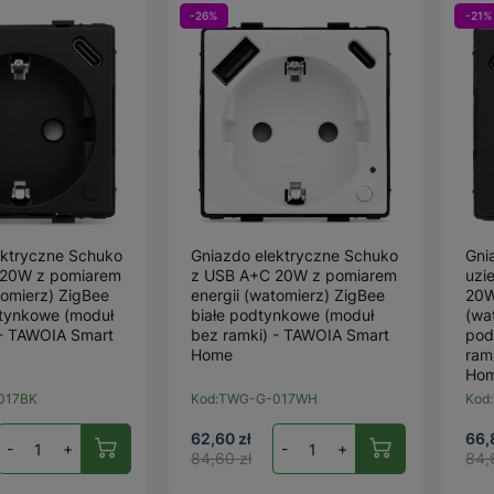
-26%
-21%
ektryczne Schuko
Gniazdo elektryczne Schuko
Gni
 20W z pomiarem
z USB A+C 20W z pomiarem
uzi
tomierz) ZigBee
energii (watomierz) ZigBee
20W
tynkowe (moduł
białe podtynkowe (moduł
(wa
 - TAWOIA Smart
bez ramki) - TAWOIA Smart
pod
Home
ram
Ho
017BK
Kod:
TWG-G-017WH
Kod:
62,60 zł
66,
-
+
-
+
84,60 zł
84,