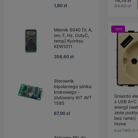
79,70 zł
1,80 zł
84,60 zł
Miernik 6040 [V, A,
-23%
om, F, Hz, DutyC,
temp] Kyoritsu
KEW1011
356,60 zł
Sterownik
bipolarnego silnika
krokowego -
Gniazdo el
zlutowany KIT AVT
z USB A+C
1585
energii (wa
złote podt
67,00 zł
bez ramki)
Home
Kod:
TWG-G-
Aktywny filtr do