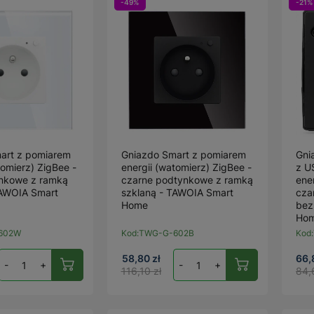
-49%
-21%
art z pomiarem
Gniazdo Smart z pomiarem
Gni
tomierz) ZigBee -
energii (watomierz) ZigBee -
z U
ynkowe z ramką
czarne podtynkowe z ramką
ene
TAWOIA Smart
szklaną - TAWOIA Smart
cza
Home
bez
Ho
602W
Kod:
TWG-G-602B
Kod:
58,80 zł
66,
-
+
-
+
116,10 zł
84,