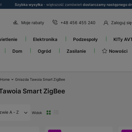
ł
Szybka wysyłka
- większość zamówień
dostarczamy następnego dn
Moje rabaty
+48 456 455 240
Zaloguj się
ietlenie
Elektronika
Podzespoły
KITy AV
Nowości
Dom
Ogród
Zasilanie
 Home
Gniazda Tawoia Smart ZigBee
Tawoia Smart ZigBee
zwie A - Z
Widok