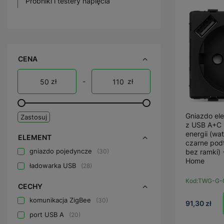
Próbniki i testery napięcia
CENA
zł
-
zł
Gniazdo el
Zastosuj
z USB A+C
energii (wa
ELEMENT
czarne pod
gniazdo pojedyncze
30
bez ramki)
Home
ładowarka USB
28
Kod:
TWG-G-
CECHY
komunikacja ZigBee
30
91,30 zł
port USB A
20