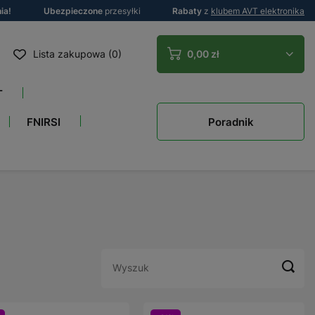
ia!
Ubezpieczone
przesyłki
Rabaty
z
klubem AVT elektronika
Lista zakupowa (0)
0,00 zł
T
Poradnik
FNIRSI