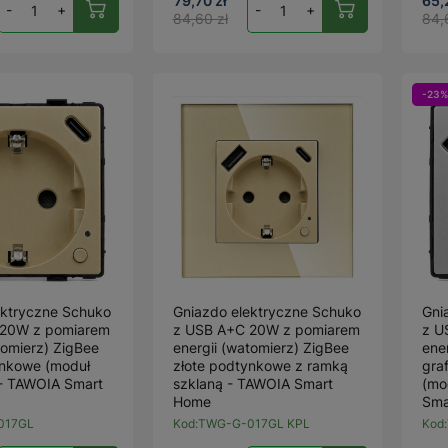
79,70 zł
65,
-
+
-
+
84,60 zł
84,
-23%
ektryczne Schuko
Gniazdo elektryczne Schuko
Gni
 20W z pomiarem
z USB A+C 20W z pomiarem
z U
tomierz) ZigBee
energii (watomierz) ZigBee
ene
ynkowe (moduł
złote podtynkowe z ramką
gra
 - TAWOIA Smart
szklaną - TAWOIA Smart
(mo
Home
Sma
017GL
Kod:
TWG-G-017GL KPL
Kod: