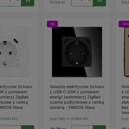
97,50 zł
84,
-6%
-23%
ektryczne Schuko
Gniazdo elektryczne Schuko
Gni
0W z pomiarem
z USB-C 20W z pomiarem
z U
tomierz) ZigBee
energii (watomierz) ZigBee
ene
ynkowe z ramką
czarne podtynkowe z ramką
zło
TAWOIA Glass
szklaną - TAWOIA Glass
bez
Ho
016WH KPL
Kod:
TWG-G-016BK KPL
Kod: