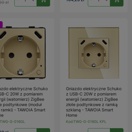
60 zł
azdo elektryczne Schuko
Gniazdo elektryczne Schuko
SB-C 20W z pomiarem
z USB-C 20W z pomiarem
rgii (watomierz) ZigBee
energii (watomierz) ZigBee
te podtynkowe (moduł
złote podtynkowe z ramką
 ramki) - TAWOIA Smart
szklaną - TAWOIA Smart
me
Home
TWG-G-016GL
Kod:
TWG-G-016GL KPL