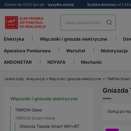
Zamów do 15:00 (pn-pt) -
wysyłka dzisiaj
Szybka dostawa
od 7,49 z
Elektryka
Włączniki i gniazda elektryczne
Ośw
Aparatura Pomiarowa
Warsztat
Motoryzacja
ANDONSTAR
NOYAFA
Mechanic
Jesteś tutaj
sklep.avt.pl
Włączniki i gniazda elektryczne
TAWOIA Smart
Gniazda 
Włączniki i gniazda elektryczne
TAWOIA Glass
Sortuj po na
TAWOIA Smart Home
Gniazda Tawoia Smart WiFi+BT