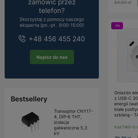
zamówić przez
84,60 zł
telefon?
Skorzystaj z pomocy naszego
eksperta (pn.-pt . 9:00-15:00)
-6%
+48 456 455 240
Napisz do nas
Gniazdo el
Bestsellery
z USB-C 2
energii (wa
białe podt
Transoptor CNY17-
szklaną - 
4, DIP-6 THT,
izolacja
Kod:
TWG-G-
galwaniczna 5,3
kV