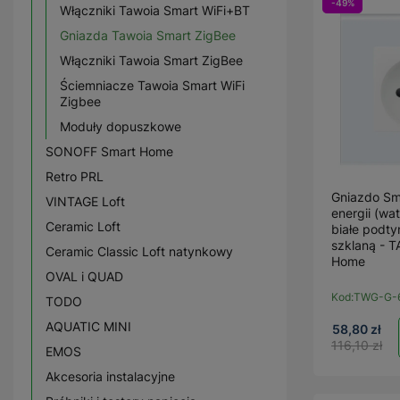
-49%
Włączniki Tawoia Smart WiFi+BT
Gniazda Tawoia Smart ZigBee
Włączniki Tawoia Smart ZigBee
Ściemniacze Tawoia Smart WiFi
Zigbee
Moduły dopuszkowe
SONOFF Smart Home
Retro PRL
Gniazdo Sm
VINTAGE Loft
energii (wa
Ceramic Loft
białe podt
szklaną - 
Ceramic Classic Loft natynkowy
Home
OVAL i QUAD
Kod:
TWG-G-
TODO
AQUATIC MINI
58,80 zł
116,10 zł
EMOS
Akcesoria instalacyjne