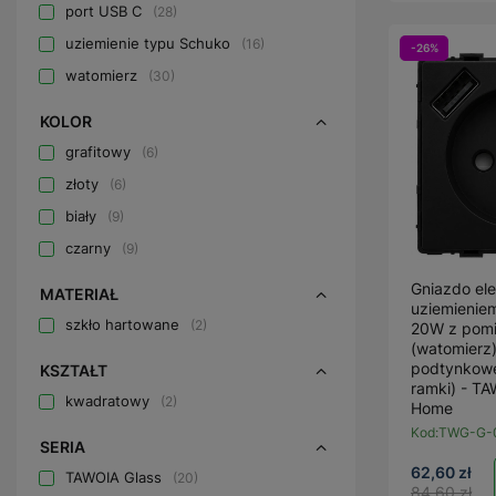
port USB C
28
uziemienie typu Schuko
16
-26%
watomierz
30
KOLOR
grafitowy
6
złoty
6
biały
9
czarny
9
Gniazdo ele
MATERIAŁ
uziemienie
szkło hartowane
2
20W z pomi
(watomierz
podtynkowe
KSZTAŁT
ramki) - T
kwadratowy
2
Home
Kod:
TWG-G-
SERIA
62,60 zł
TAWOIA Glass
20
84,60 zł