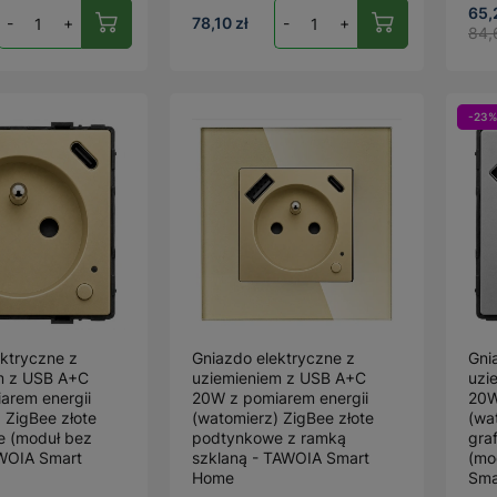
65,
-
+
78,10 zł
-
+
84,
-23%
ktryczne z
Gniazdo elektryczne z
Gni
m z USB A+C
uziemieniem z USB A+C
uzi
arem energii
20W z pomiarem energii
20W
 ZigBee złote
(watomierz) ZigBee złote
(wa
 (moduł bez
podtynkowe z ramką
gra
AWOIA Smart
szklaną - TAWOIA Smart
(mo
Home
Sma