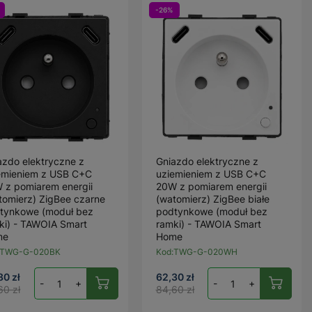
-26%
azdo elektryczne z
Gniazdo elektryczne z
emieniem z USB C+C
uziemieniem z USB C+C
 z pomiarem energii
20W z pomiarem energii
tomierz) ZigBee czarne
(watomierz) ZigBee białe
tynkowe (moduł bez
podtynkowe (moduł bez
ki) - TAWOIA Smart
ramki) - TAWOIA Smart
me
Home
TWG-G-020BK
Kod:
TWG-G-020WH
80 zł
62,30 zł
-
+
-
+
60 zł
84,60 zł