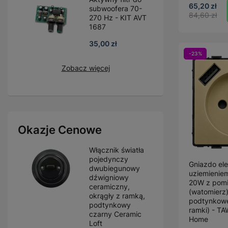
65,20 zł
subwoofera 70-
84,60 zł
270 Hz - KIT AVT
1687
35,00 zł
-23%
Zobacz więcej
Okazje Cenowe
Włącznik światła
pojedynczy
Gniazdo ele
dwubiegunowy
uziemienie
dźwigniowy
20W z pomi
ceramiczny,
(watomierz)
okrągły z ramką,
podtynkowe
podtynkowy
ramki) - T
czarny Ceramic
Home
Loft