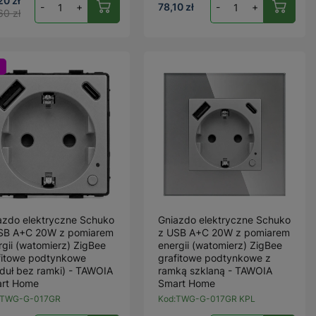
20 zł
-
+
78,10 zł
-
+
60 zł
azdo elektryczne Schuko
Gniazdo elektryczne Schuko
SB A+C 20W z pomiarem
z USB A+C 20W z pomiarem
rgii (watomierz) ZigBee
energii (watomierz) ZigBee
fitowe podtynkowe
grafitowe podtynkowe z
duł bez ramki) - TAWOIA
ramką szklaną - TAWOIA
rt Home
Smart Home
TWG-G-017GR
Kod:
TWG-G-017GR KPL