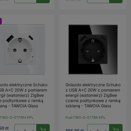
azdo elektryczne Schuko
Gniazdo elektryczne Schuko
SB A+C 20W z pomiarem
z USB A+C 20W z pomiarem
rgii (watomierz) ZigBee
energii (watomierz) ZigBee
łe podtynkowe z ramką
czarne podtynkowe z ramką
laną - TAWOIA Glass
szklaną - TAWOIA Glass
TWG-G-017WH KPL
Kod:
TWG-G-017BK KPL
50 zł
-
+
104,20 zł
-
+