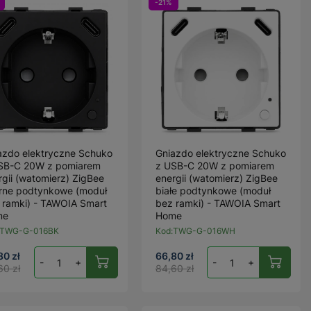
-21%
azdo elektryczne Schuko
Gniazdo elektryczne Schuko
SB-C 20W z pomiarem
z USB-C 20W z pomiarem
rgii (watomierz) ZigBee
energii (watomierz) ZigBee
rne podtynkowe (moduł
białe podtynkowe (moduł
 ramki) - TAWOIA Smart
bez ramki) - TAWOIA Smart
me
Home
TWG-G-016BK
Kod:
TWG-G-016WH
80 zł
66,80 zł
-
+
-
+
60 zł
84,60 zł