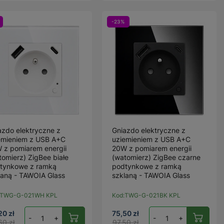
-23%
azdo elektryczne z
Gniazdo elektryczne z
emieniem z USB A+C
uziemieniem z USB A+C
 z pomiarem energii
20W z pomiarem energii
tomierz) ZigBee białe
(watomierz) ZigBee czarne
tynkowe z ramką
podtynkowe z ramką
laną - TAWOIA Glass
szklaną - TAWOIA Glass
TWG-G-021WH KPL
Kod:
TWG-G-021BK KPL
20 zł
75,50 zł
-
+
-
+
60 zł
97,50 zł