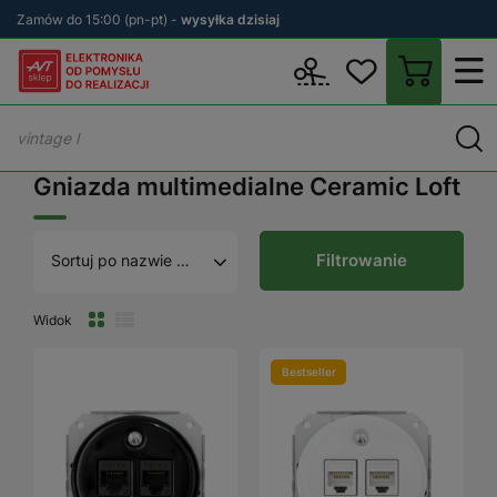
Zamów do 15:00 (pn-pt) -
wysyłka dzisiaj
Wstecz
sklep.avt.pl
Włączniki i gniazda elektryczne
Ceramic Lo
Gniazda multimedialne Ceramic Loft
Filtrowanie
Sortuj po nazwie A - Z
Widok
Bestseller