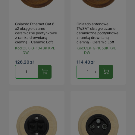
Gniazdo Ethernet Cat.6
Gniazdo antenowe
x2 okrągłe czarne
TV/SAT okrągłe czarne
ceramiczne podtynkowe
ceramiczne podtynkowe
z ramką drewnianą
z ramką drewnianą
ciemną - Ceramic Loft
ciemną - Ceramic Loft
Kod:
CLK-G-104BK KPL
Kod:
CLK-G-105BK KPL
DW
DW
126,20 zł
114,40 zł
-
+
-
+