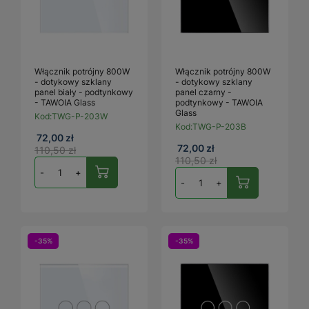
Włącznik potrójny 800W
Włącznik potrójny 800W
- dotykowy szklany
- dotykowy szklany
panel biały - podtynkowy
panel czarny -
- TAWOIA Glass
podtynkowy - TAWOIA
Glass
Kod:
TWG-P-203W
Kod:
TWG-P-203B
72,00 zł
72,00 zł
110,50 zł
110,50 zł
-
+
-
+
-35%
-35%