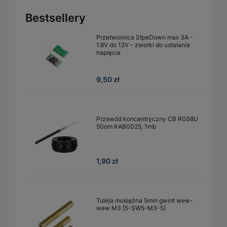
Bestsellery
Przetwornica StpeDown max 3A -
1.8V do 12V - zworki do ustalania
napięcia
9,50 zł
Przewód koncentryczny CB RG58U
50om KAB0025, 1mb
1,90 zł
Tuleja mosiężna 5mm gwint wew-
wew M3 [5-SW5-M3-5]