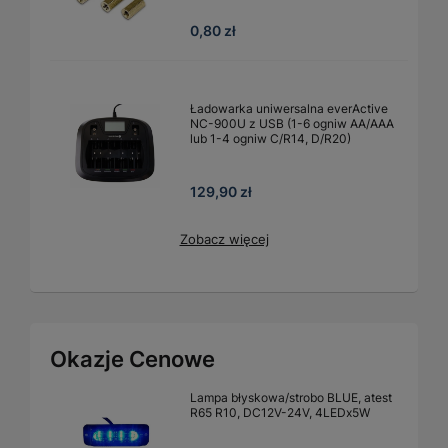
0,80 zł
Ładowarka uniwersalna everActive
NC-900U z USB (1-6 ogniw AA/AAA
lub 1-4 ogniw C/R14, D/R20)
129,90 zł
Zobacz więcej
Okazje Cenowe
Lampa błyskowa/strobo BLUE, atest
R65 R10, DC12V-24V, 4LEDx5W