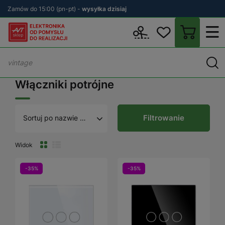
Zamów do 15:00 (pn-pt) -
wysyłka dzisiaj
Wstecz
sklep.avt.pl
Elektryka
Osprzęt elektryczny i instalacyjn
Włączniki potrójne
Filtrowanie
Sortuj po nazwie A - Z
Widok
-35%
-35%