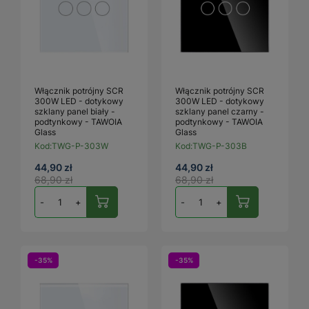
Włącznik potrójny SCR
Włącznik potrójny SCR
300W LED - dotykowy
300W LED - dotykowy
szklany panel biały -
szklany panel czarny -
podtynkowy - TAWOIA
podtynkowy - TAWOIA
Glass
Glass
Kod:
TWG-P-303W
Kod:
TWG-P-303B
44,90 zł
44,90 zł
68,90 zł
68,90 zł
-
+
-
+
-35%
-35%