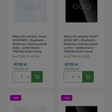
Włącznik potrójny Smart
Włącznik potrójny Smart
600W WiFi i Bluetooth -
600W WiFi i Bluetooth -
dotykowy szklany panel
dotykowy szklany panel
biały - podtynkowy -
czarny - podtynkowy -
TAWOIA Smart Home
TAWOIA Smart Home
Kod:
TWG-P-503W
Kod:
TWG-P-503B
67,00 zł
67,00 zł
102,90 zł
102,90 zł
-
+
-
+
-35%
-35%