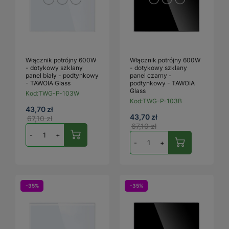
Włącznik potrójny 600W
Włącznik potrójny 600W
- dotykowy szklany
- dotykowy szklany
panel biały - podtynkowy
panel czarny -
- TAWOIA Glass
podtynkowy - TAWOIA
Glass
Kod:
TWG-P-103W
Kod:
TWG-P-103B
43,70 zł
43,70 zł
67,10 zł
67,10 zł
-
+
-
+
-35%
-35%