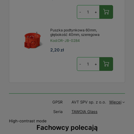
-
+
Puszka podtynkowa 60mm,
głębokość 40mm, szeregowa
Kod:
OR-JB-0284
2,20 zł
-
+
GPSR
AVT SPV sp. z o.o.
Więcej
Seria
TAWOIA Glass
High-contrast mode
Fachowcy polecają