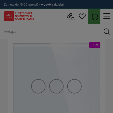
Zamów do 15:00 (pn-pt) -
wysyłka dzisiaj
Wstecz
sklep.avt.pl
Elektryka
Osprzęt elektryczny i instalacyjn
-35%