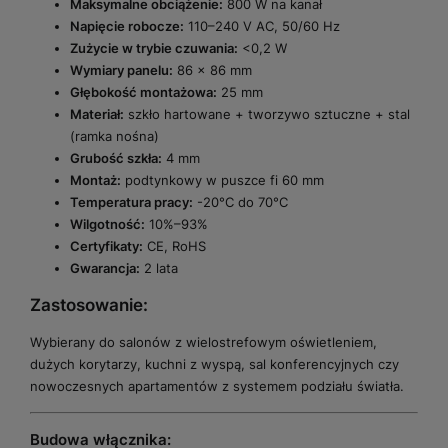
Maksymalne obciążenie:
800 W na kanał
Napięcie robocze:
110–240 V AC, 50/60 Hz
Zużycie w trybie czuwania:
<0,2 W
Wymiary panelu:
86 x 86 mm
Głębokość montażowa:
25 mm
Materiał:
szkło hartowane + tworzywo sztuczne + stal
(ramka nośna)
Grubość szkła:
4 mm
Montaż:
podtynkowy w puszce fi 60 mm
Temperatura pracy:
-20°C do 70°C
Wilgotność:
10%–93%
Certyfikaty:
CE, RoHS
Gwarancja:
2 lata
Zastosowanie:
Wybierany do salonów z wielostrefowym oświetleniem,
dużych korytarzy, kuchni z wyspą, sal konferencyjnych czy
nowoczesnych apartamentów z systemem podziału światła.
Budowa włącznika: