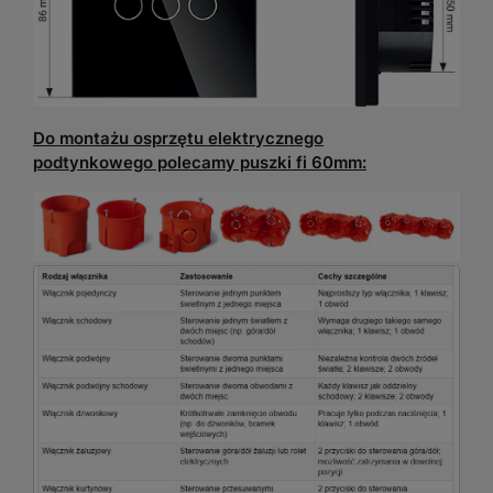
Do montażu osprzętu elektrycznego
podtynkowego polecamy puszki fi 60mm: