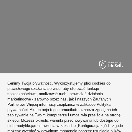
Zamówienia
Cenimy Twoją prywatność. Wykorzystujemy pliki cookies do
Konto
prawidłowego działania serwisu, aby oferować funkcje
społecznościowe, analizować ruch i prowadzić działania
Regulaminy
marketingowe - zarówno przez nas, jak i naszych Zaufanych
Partnerów. Więcej informacji znajdziesz w zakładce Polityka
Zobacz również
prywatności. Akceptacja tego komunikatu oznacza zgodę na ich
zapisywanie na Twoim komputerze i umożliwia przejście na stronę
sklepu. Możesz określić warunki przechowywania lub dostępu do
W sklepie prezentujemy ceny brutto (z VAT).
nich modyfikując ustawienia w zakładce „Konfiguracja zgód”. Zgodę
możesz wycofać w dowolnym momencie poprzez usunięcie plików