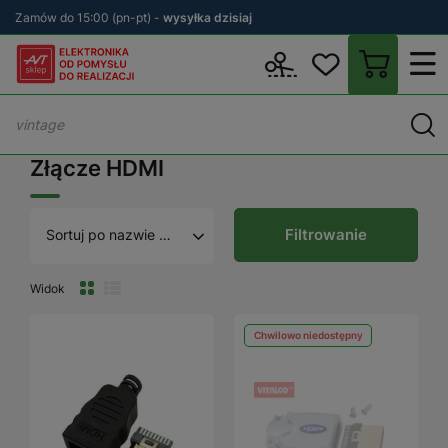
Zamów do 15:00 (pn-pt) -
wysyłka dzisiaj
Wstecz
sklep.avt.pl
Elektronika
Złącza
Złącza audio
Złącz
Złącze HDMI
Filtrowanie
Sortuj po nazwie A - Z
Widok
Chwilowo niedostępny