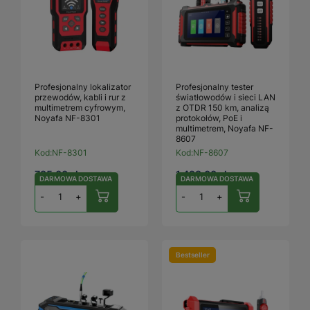
Profesjonalny lokalizator
Profesjonalny tester
przewodów, kabli i rur z
światłowodów i sieci LAN
multimetrem cyfrowym,
z OTDR 150 km, analizą
Noyafa NF-8301
protokołów, PoE i
multimetrem, Noyafa NF-
8607
Kod:
NF-8301
Kod:
NF-8607
785,00 zł
1 498,00 zł
DARMOWA DOSTAWA
DARMOWA DOSTAWA
-
+
-
+
Bestseller