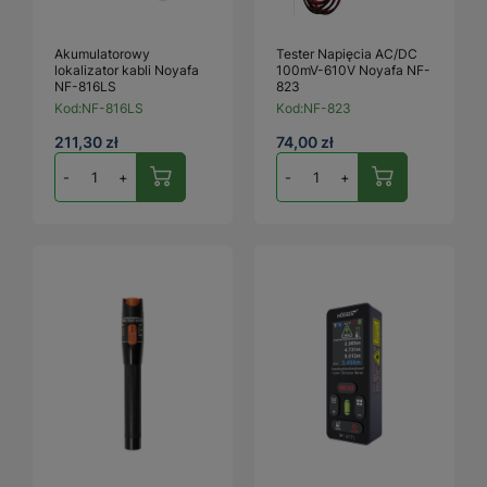
Akumulatorowy
Tester Napięcia AC/DC
lokalizator kabli Noyafa
100mV-610V Noyafa NF-
NF-816LS
823
Kod:
NF-816LS
Kod:
NF-823
211,30 zł
74,00 zł
-
+
-
+