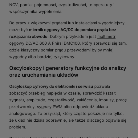
NCV, pomiar pojemności, częstotliwości, temperatury i
współczynnika wypełnienia.
Do pracy z większymi prądami lub instalacjami wygodniejszy
może być
miernik cęgowy AC/DC do pomiaru prądu bez
rozłączania obwodu
. Dobrym przykładem jest
multimetr
cęgowy DC/AC 600 A Fnirsi DMC100
, który sprawdzi się tam,
gdzie klasyczny pomiar prądu przewodami byłby mniej
wygodny albo bardziej ryzykowny.
Oscyloskopy i generatory funkcyjne do analizy
oraz uruchamiania układów
Oscyloskop cyfrowy do elektroniki i serwisu
pozwala
zobaczyć przebieg napięcia w czasie, sprawdzić kształt
sygnału, amplitudę, częstotliwość, zakłócenia, impulsy, pracę
przetwornicy, sygnały PWM albo odpowiedź układu
analogowego. To przyrząd, który często pokazuje nie tylko,
że układ nie działa poprawnie, ale także dlaczego pojawia się
problem.