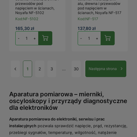
przewodów pod
alu, drewna i przewodów
napięciem w ścianach,
pod napięciem w
Noyafa NF-5102
ścianach, Noyafa NF-517
Kod:
NF-5102
Kod:
NF-517
165,30 zł
137,80 zł
-
+
-
+
1
2
3
...
30
Następna strona
Aparatura pomiarowa – mierniki,
oscyloskopy i przyrządy diagnostyczne
dla elektroników
Aparatura pomiarowa do elektroniki, serwisu i prac
instalacyjnych
pozwala sprawdzić napięcie, prąd, rezystancję,
przebiegi sygnałów, temperaturę, wilgotność, natężenie