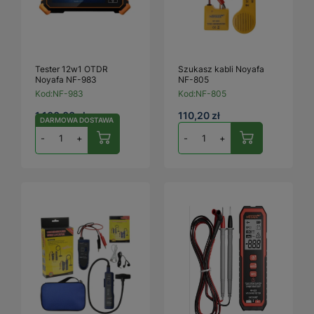
Tester 12w1 OTDR
Szukasz kabli Noyafa
Noyafa NF-983
NF-805
Kod:
NF-983
Kod:
NF-805
1 100,00 zł
110,20 zł
DARMOWA DOSTAWA
-
+
-
+