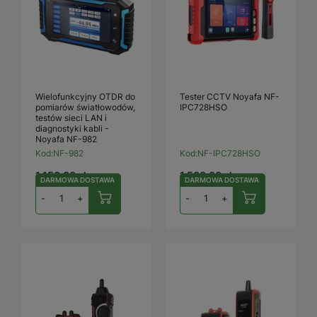
Wielofunkcyjny OTDR do
Tester CCTV Noyafa NF-
pomiarów światłowodów,
IPC728HSO
testów sieci LAN i
diagnostyki kabli -
Noyafa NF-982
Kod:
NF-982
Kod:
NF-IPC728HSO
1 150,00 zł
1 560,00 zł
DARMOWA DOSTAWA
DARMOWA DOSTAWA
-
+
-
+