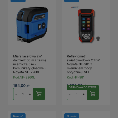
Miara laserowa 2w1
Reflektometr
dalmierz 60 m z taśmą
światłowodowy OTDR
mierniczą 5 m -
Noyafa NF-981 z
komunikaty głosowe -
miernikiem mocy
Noyafa NF-2260L
optycznej i VFL
Kod:
NF-2260L
Kod:
NF-981
154,00 zł
1 320,00 zł
DARMOWA DOSTAWA
-
+
-
+
Nowość
Nowość