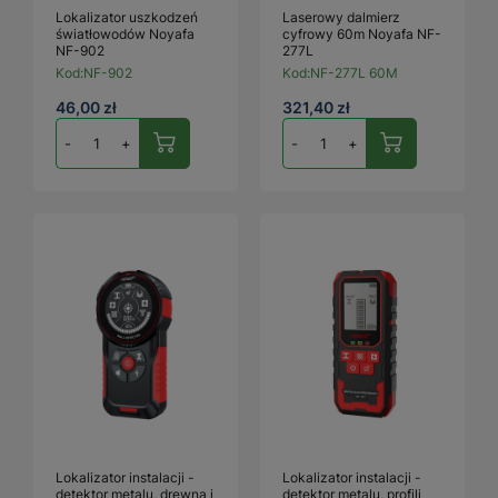
Lokalizator uszkodzeń
Laserowy dalmierz
światłowodów Noyafa
cyfrowy 60m Noyafa NF-
NF-902
277L
Kod:
NF-902
Kod:
NF-277L 60M
46,00 zł
321,40 zł
-
+
-
+
Lokalizator instalacji -
Lokalizator instalacji -
detektor metalu, drewna i
detektor metalu, profili