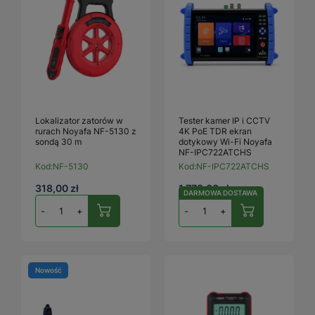
Lokalizator zatorów w
Tester kamer IP i CCTV
rurach Noyafa NF-5130 z
4K PoE TDR ekran
sondą 30 m
dotykowy Wi-Fi Noyafa
NF-IPC722ATCHS
Kod:
NF-5130
Kod:
NF-IPC722ATCHS
318,00 zł
1 778,00 zł
DARMOWA DOSTAWA
-
+
-
+
Nowość