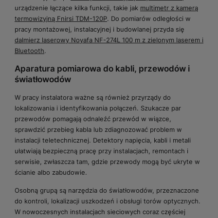
urządzenie łączące kilka funkcji, takie jak
multimetr z kamerą
termowizyjną Fnirsi TDM-120P
. Do pomiarów odległości w
pracy montażowej, instalacyjnej i budowlanej przyda się
dalmierz laserowy Noyafa NF-274L 100 m z zielonym laserem i
Bluetooth
.
Aparatura pomiarowa do kabli, przewodów i
światłowodów
W pracy instalatora ważne są również przyrządy do
lokalizowania i identyfikowania połączeń. Szukacze par
przewodów pomagają odnaleźć przewód w wiązce,
sprawdzić przebieg kabla lub zdiagnozować problem w
instalacji teletechnicznej. Detektory napięcia, kabli i metali
ułatwiają bezpieczną pracę przy instalacjach, remontach i
serwisie, zwłaszcza tam, gdzie przewody mogą być ukryte w
ścianie albo zabudowie.
Osobną grupą są narzędzia do światłowodów, przeznaczone
do kontroli, lokalizacji uszkodzeń i obsługi torów optycznych.
W nowoczesnych instalacjach sieciowych coraz częściej