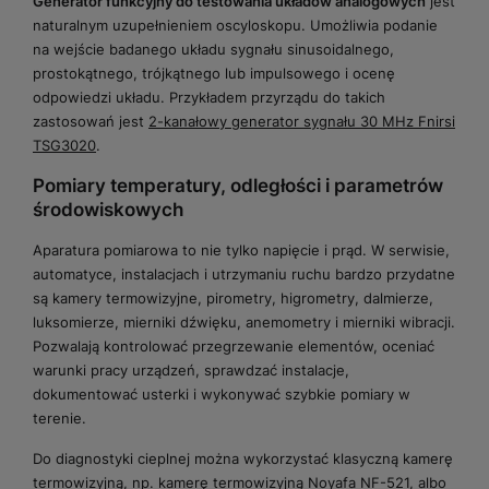
Generator funkcyjny do testowania układów analogowych
jest
naturalnym uzupełnieniem oscyloskopu. Umożliwia podanie
na wejście badanego układu sygnału sinusoidalnego,
prostokątnego, trójkątnego lub impulsowego i ocenę
odpowiedzi układu. Przykładem przyrządu do takich
zastosowań jest
2-kanałowy generator sygnału 30 MHz Fnirsi
TSG3020
.
Pomiary temperatury, odległości i parametrów
środowiskowych
Aparatura pomiarowa to nie tylko napięcie i prąd. W serwisie,
automatyce, instalacjach i utrzymaniu ruchu bardzo przydatne
są kamery termowizyjne, pirometry, higrometry, dalmierze,
luksomierze, mierniki dźwięku, anemometry i mierniki wibracji.
Pozwalają kontrolować przegrzewanie elementów, oceniać
warunki pracy urządzeń, sprawdzać instalacje,
dokumentować usterki i wykonywać szybkie pomiary w
terenie.
Do diagnostyki cieplnej można wykorzystać klasyczną kamerę
termowizyjną, np.
kamerę termowizyjną Noyafa NF-521
, albo