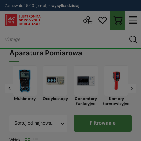
Zamów do 15:00 (pn-pt) -
wysyłka dzisiaj
Wstecz
sklep.avt.pl
Aparatura Pomiarowa
Aparatura Pomiarowa
ki
Multimetry
Oscyloskopy
Generatory
Kamery
funkcyjne
termowizyjne
an
Filtrowanie
Sortuj od najnowszego
Widok