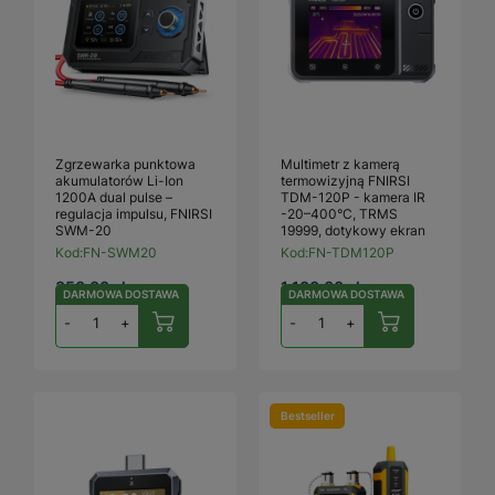
Zgrzewarka punktowa
Multimetr z kamerą
akumulatorów Li-Ion
termowizyjną FNIRSI
1200A dual pulse –
TDM-120P - kamera IR
regulacja impulsu, FNIRSI
-20–400°C, TRMS
SWM-20
19999, dotykowy ekran
Kod:
FN-SWM20
Kod:
FN-TDM120P
350,00 zł
1 100,00 zł
DARMOWA DOSTAWA
DARMOWA DOSTAWA
-
+
-
+
Bestseller