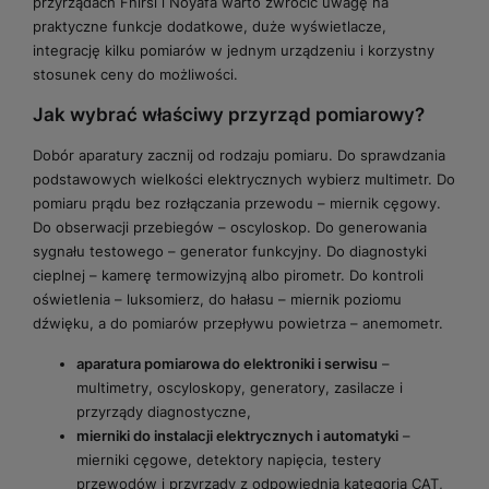
przyrządach Fnirsi i Noyafa warto zwrócić uwagę na
praktyczne funkcje dodatkowe, duże wyświetlacze,
integrację kilku pomiarów w jednym urządzeniu i korzystny
stosunek ceny do możliwości.
Jak wybrać właściwy przyrząd pomiarowy?
Dobór aparatury zacznij od rodzaju pomiaru. Do sprawdzania
podstawowych wielkości elektrycznych wybierz multimetr. Do
pomiaru prądu bez rozłączania przewodu – miernik cęgowy.
Do obserwacji przebiegów – oscyloskop. Do generowania
sygnału testowego – generator funkcyjny. Do diagnostyki
cieplnej – kamerę termowizyjną albo pirometr. Do kontroli
oświetlenia – luksomierz, do hałasu – miernik poziomu
dźwięku, a do pomiarów przepływu powietrza – anemometr.
aparatura pomiarowa do elektroniki i serwisu
–
multimetry, oscyloskopy, generatory, zasilacze i
przyrządy diagnostyczne,
mierniki do instalacji elektrycznych i automatyki
–
mierniki cęgowe, detektory napięcia, testery
przewodów i przyrządy z odpowiednią kategorią CAT,