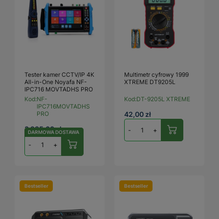
Tester kamer CCTV/IP 4K
Multimetr cyfrowy 1999
All-in-One Noyafa NF-
XTREME DT9205L
IPC716 MOVTADHS PRO
Kod:
NF-
Kod:
DT-9205L XTREME
IPC716MOVTADHS
PRO
42,00 zł
3 985,00 zł
-
+
DARMOWA DOSTAWA
-
+
Bestseller
Bestseller