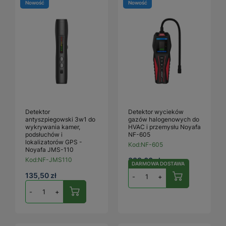
Nowość
Nowość
Detektor
Detektor wycieków
antyszpiegowski 3w1 do
gazów halogenowych do
wykrywania kamer,
HVAC i przemysłu Noyafa
podsłuchów i
NF-605
lokalizatorów GPS -
Kod:
NF-605
Noyafa JMS-110
Kod:
NF-JMS110
383,60 zł
DARMOWA DOSTAWA
135,50 zł
-
+
-
+