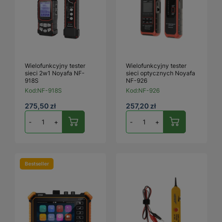
Wielofunkcyjny tester
Wielofunkcyjny tester
sieci 2w1 Noyafa NF-
sieci optycznych Noyafa
918S
NF-926
Kod:
NF-918S
Kod:
NF-926
275,50 zł
257,20 zł
-
+
-
+
Bestseller