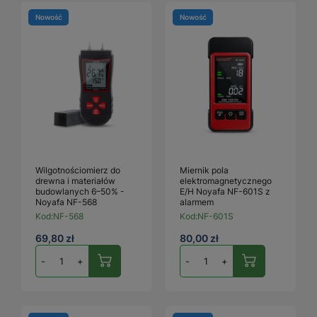
Nowość
Nowość
Wilgotnościomierz do
Miernik pola
drewna i materiałów
elektromagnetycznego
budowlanych 6–50% -
E/H Noyafa NF-601S z
Noyafa NF-568
alarmem
Kod:
NF-568
Kod:
NF-601S
69,80 zł
80,00 zł
-
+
-
+