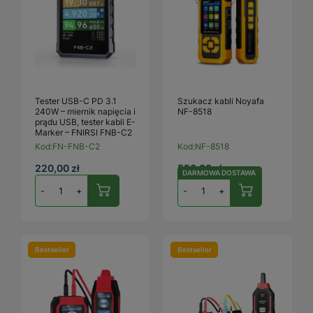
Tester USB-C PD 3.1
Szukacz kabli Noyafa
240W – miernik napięcia i
NF-8518
prądu USB, tester kabli E-
Marker – FNIRSI FNB-C2
Kod:
FN-FNB-C2
Kod:
NF-8518
220,00 zł
550,00 zł
DARMOWA DOSTAWA
-
+
-
+
Bestseller
Bestseller