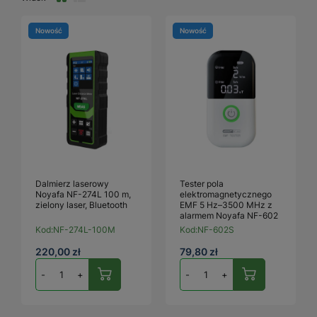
Nowość
Nowość
Dalmierz laserowy
Tester pola
Noyafa NF-274L 100 m,
elektromagnetycznego
zielony laser, Bluetooth
EMF 5 Hz–3500 MHz z
alarmem Noyafa NF-602
Kod:
NF-274L-100M
Kod:
NF-602S
220,00 zł
79,80 zł
-
+
-
+