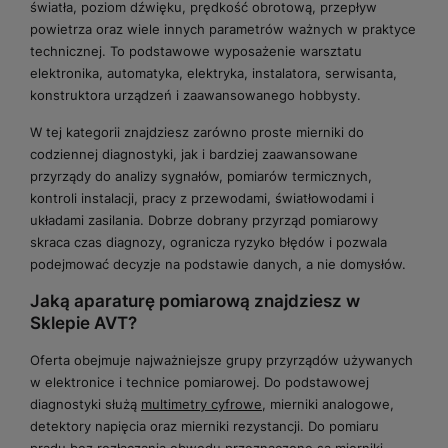
światła, poziom dźwięku, prędkość obrotową, przepływ
powietrza oraz wiele innych parametrów ważnych w praktyce
technicznej. To podstawowe wyposażenie warsztatu
elektronika, automatyka, elektryka, instalatora, serwisanta,
konstruktora urządzeń i zaawansowanego hobbysty.
W tej kategorii znajdziesz zarówno proste mierniki do
codziennej diagnostyki, jak i bardziej zaawansowane
przyrządy do analizy sygnałów, pomiarów termicznych,
kontroli instalacji, pracy z przewodami, światłowodami i
układami zasilania. Dobrze dobrany przyrząd pomiarowy
skraca czas diagnozy, ogranicza ryzyko błędów i pozwala
podejmować decyzje na podstawie danych, a nie domysłów.
Jaką aparaturę pomiarową znajdziesz w
Sklepie AVT?
Oferta obejmuje najważniejsze grupy przyrządów używanych
w elektronice i technice pomiarowej. Do podstawowej
diagnostyki służą
multimetry cyfrowe
, mierniki analogowe,
detektory napięcia oraz mierniki rezystancji. Do pomiaru
prądu bez rozłączania obwodu przeznaczone są
mierniki