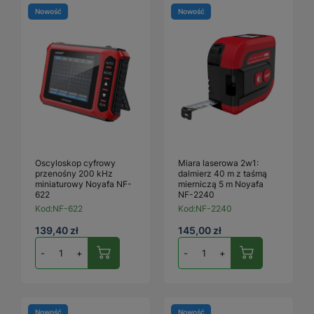
Nowość
Nowość
Oscyloskop cyfrowy
Miara laserowa 2w1:
przenośny 200 kHz
dalmierz 40 m z taśmą
miniaturowy Noyafa NF-
mierniczą 5 m Noyafa
622
NF-2240
Kod:
NF-622
Kod:
NF-2240
139,40 zł
145,00 zł
-
+
-
+
Nowość
Nowość