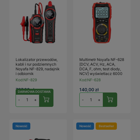
Lokalizator przewodów,
Multimetr Noyafa NF-628
kabli i rur podziemnych
[DCV, ACV, Hz, ACA,
Noyafa NF-829, nadajnik
DCA, F, ohm, test diody,
i odbiornik
NCV] wyświetlacz 6000
Kod:
NF-829
Kod:
NF-628
787,00 zł
140,00 zł
DARMOWA DOSTAWA
-
+
-
+
Nowość
Nowość
Bestseller