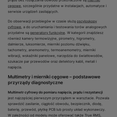
cęgowe
, szczególnie przydatne w instalacjach, automatyce i
serwisie urządzeń zasilających.
Do obserwacji przebiegów w czasie służą
oscyloskopy
cyfrowe
, a do uruchamiania i testowania torów analogowych
przydatne są
generatory funkcyjne
. W kategorii znajdziesz
również kamery termowizyjne, pirometry, higrometry,
dalmierze, luksomierze, mierniki poziomu dźwięku,
tachometry, anemometry, termoanemometry, mierniki
wibracji, wskaźniki panelowe, narzędzia do światłowodów,
szukacze par przewodów oraz detektory kabli, metali i
napięcia.
Multimetry i mierniki cęgowe – podstawowe
przyrządy diagnostyczne
Multimetr cyfrowy do pomiaru napięcia, prądu i rezystancji
jest najczęściej pierwszym przyrządem w warsztacie. Pozwala
sprawdzić zasilanie, ciągłość obwodu, bezpiecznik, diodę,
baterię, przewód, płytkę PCB lub prosty układ wykonawczy.
W zależności od modelu może oferować także True RMS,