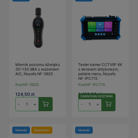
Miernik poziomu dźwięku
Tester kamer CCTV/IP 4K
30–130 dBA z ważeniem
z ekranem dotykowym,
A/C, Noyafa NF-562S
polskie menu, Noyafa
NF-IPC715
Kod:
NF-562S
Kod:
NF-IPC715
124,50 zł
1 450,00 zł
DARMOWA DOSTAWA
-
+
-
+
Nowość
Bestseller
Nowość