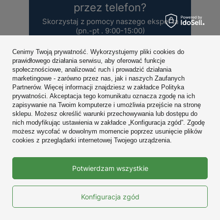
przez telefon?
Skorzystaj z pomocy naszego eksperta
(pn.-pt . 9:00-15:00)
+48 456 455 240
Cenimy Twoją prywatność. Wykorzystujemy pliki cookies do
prawidłowego działania serwisu, aby oferować funkcje
społecznościowe, analizować ruch i prowadzić działania
marketingowe - zarówno przez nas, jak i naszych Zaufanych
Napisz do nas
Partnerów. Więcej informacji znajdziesz w zakładce Polityka
prywatności. Akceptacja tego komunikatu oznacza zgodę na ich
zapisywanie na Twoim komputerze i umożliwia przejście na stronę
sklepu. Możesz określić warunki przechowywania lub dostępu do
nich modyfikując ustawienia w zakładce „Konfiguracja zgód”. Zgodę
możesz wycofać w dowolnym momencie poprzez usunięcie plików
cookies z przeglądarki internetowej Twojego urządzenia.
Bestsellery
Prawdziwe
Kondensator elektrolityczny 47uF
Potwierdzam wszystkie
opinie klientów
4.9
35V
/ 5.0
10683 opinii
Konfiguracja zgód
2,30 zł / 10 szt.