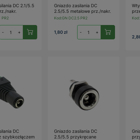
ilania DC 2.1/5.5
Gniazdo zasilania DC
Wty
z./nakr.
2.5/5.5 metalowe prz./nakr.
prz
1 PR2
Kod:
GN DC2.5 PR2
Kod:
-
+
1,80 zł
-
+
2,8
ilania DC
Gniazdo zasilania DC
Gni
z szybkozłączem
2.5/5.5 przykręcane
prz