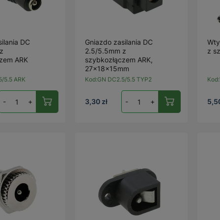
ilania DC
Gniazdo zasilania DC
Wty
z
2.5/5.5mm z
z s
czem ARK
szybkozłączem ARK,
27x18x15mm
/5.5 ARK
Kod:
GN DC2.5/5.5 TYP2
Kod:
-
+
3,30 zł
-
+
5,5