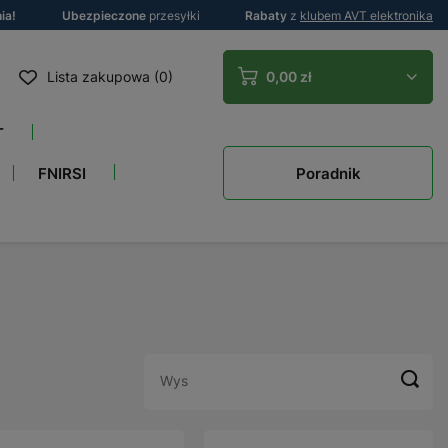
ia!
Ubezpieczone
przesyłki
Rabaty
z
klubem AVT elektronika
Lista zakupowa (0)
0,00 zł
T
Poradnik
FNIRSI