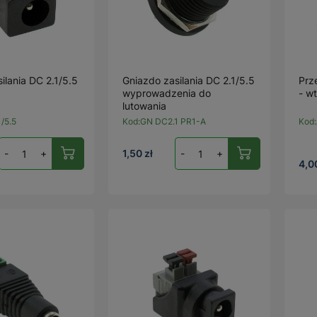
ilania DC 2.1/5.5
Gniazdo zasilania DC 2.1/5.5
Prz
wyprowadzenia do
- w
lutowania
/5.5
Kod:
GN DC2.1 PR1-A
Kod:
-
+
1,50 zł
-
+
4,0