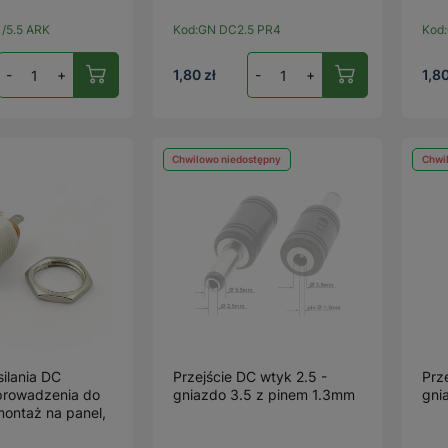
/5.5 ARK
Kod:
GN DC2.5 PR4
Kod:
-
+
1,80 zł
-
+
1,80
Chwilowo niedostępny
Chwi
ilania DC
Przejście DC wtyk 2.5 -
Prz
prowadzenia do
gniazdo 3.5 z pinem 1.3mm
gni
montaż na panel,