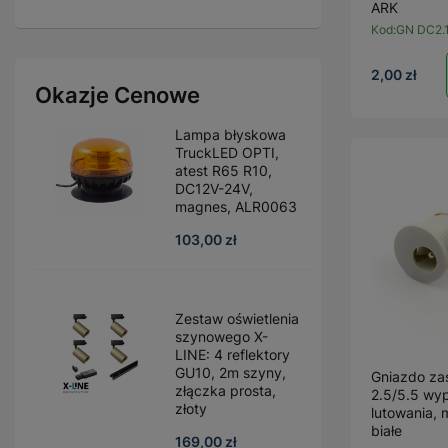
ARK
Kod:
GN DC2.1
2,00 zł
Okazje Cenowe
Lampa błyskowa
TruckLED OPTI,
atest R65 R10,
DC12V-24V,
magnes, ALR0063
103,00 zł
Zestaw oświetlenia
szynowego X-
LINE: 4 reflektory
GU10, 2m szyny,
Gniazdo zas
złączka prosta,
2.5/5.5 wy
złoty
lutowania, 
białe
169,00 zł