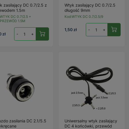
k zasilający DC 0.7/2.5 z
Wtyk zasilający DC 0.7/2.5
ewodem 1.5m
długość 9mm
WTYK DC 0.7/2.5 +
Kod:
WTYK DC 0.7/2.5/9
PRZEWÓD 1.5M
1,50 zł
-
+
0 zł
-
+
azdo zasilania DC 2.1/5.5
Uniwersalny wtyk zasilający
ykręcane
DC 4 końcówki, przewód