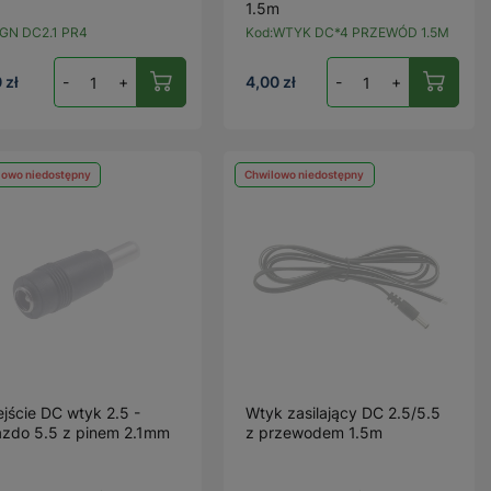
1.5m
GN DC2.1 PR4
Kod:
WTYK DC*4 PRZEWÓD 1.5M
 zł
-
+
4,00 zł
-
+
lowo niedostępny
Chwilowo niedostępny
ejście DC wtyk 2.5 -
Wtyk zasilający DC 2.5/5.5
azdo 5.5 z pinem 2.1mm
z przewodem 1.5m