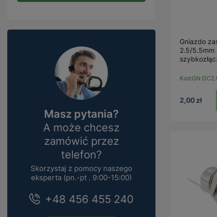
Gniazdo zas
2.5/5.5mm 
szybkozłą
Kod:
GN DC2.5
2,00 zł
Masz pytania?
A może chcesz
zamówić przez
telefon?
Skorzystaj z pomocy naszego
eksperta (pn.-pt . 9:00-15:00)
+48 456 455 240