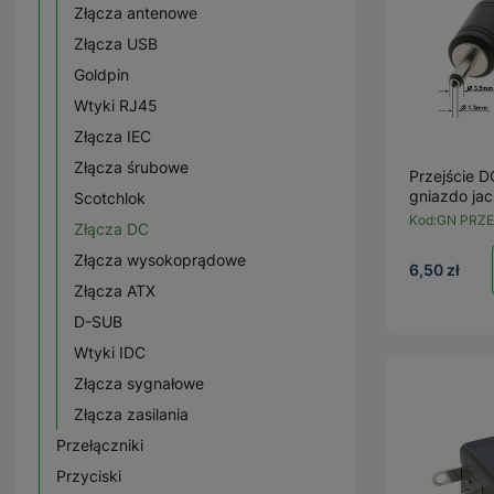
Złącza antenowe
Złącza USB
Goldpin
Wtyki RJ45
Złącza IEC
Złącza śrubowe
Przejście D
gniazdo ja
Scotchlok
Kod:
GN PRZE
Złącza DC
Złącza wysokoprądowe
6,50 zł
Złącza ATX
D-SUB
Wtyki IDC
Złącza sygnałowe
Złącza zasilania
Przełączniki
Przyciski