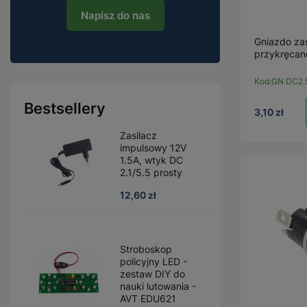
Napisz do nas
Gniazdo zas
przykręcan
Kod:
GN DC2.
Bestsellery
3,10 zł
Zasilacz
impulsowy 12V
1.5A, wtyk DC
2.1/5.5 prosty
12,60 zł
Stroboskop
policyjny LED -
zestaw DIY do
nauki lutowania -
AVT EDU621