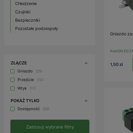
Chłodzenie
Czujniki
Bezpieczniki
Pozostałe podzespoły
Gniazdo zas
Kod:
GN DC2.1
ZŁĄCZE
1,50 zł
Gniazdo
25
Przejście
10
Wtyk
17
POKAŻ TYLKO
Dostępność
29
Zastosuj wybrane filtry