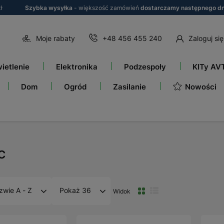
ł
Szybka wysyłka
- większość zamówień
dostarczamy następnego dn
Moje rabaty
+48 456 455 240
Zaloguj się
ietlenie
Elektronika
Podzespoły
KITy AV
Nowości
Dom
Ogród
Zasilanie
C
zwie A - Z
Pokaż 36
Widok