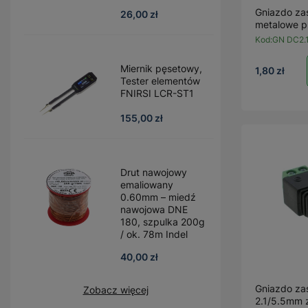
Gniazdo zas
26,00 zł
metalowe pr
Kod:
GN DC2.
Miernik pęsetowy,
1,80 zł
Tester elementów
FNIRSI LCR-ST1
155,00 zł
Drut nawojowy
emaliowany
0.60mm – miedź
nawojowa DNE
180, szpulka 200g
/ ok. 78m Indel
40,00 zł
Gniazdo zas
Zobacz więcej
2.1/5.5mm 