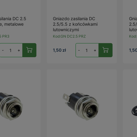
ilania DC 2.5
Gniazdo zasilania DC
Gni
e, metalowe
2.5/5.5 z końcówkami
2.5
lutowniczymi
lut
5 PR3
Kod:
GN DC2.5 PRZ
Kod:
-
+
1,50 zł
-
+
1,50