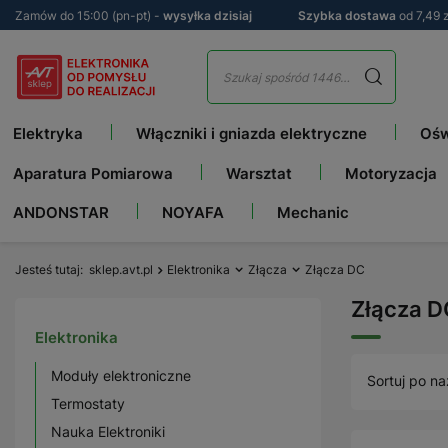
Zamów do 15:00 (pn-pt) -
wysyłka dzisiaj
Szybka dostawa
od 7,49 z
Elektryka
Włączniki i gniazda elektryczne
Ośw
Aparatura Pomiarowa
Warsztat
Motoryzacja
ANDONSTAR
NOYAFA
Mechanic
Jesteś tutaj
sklep.avt.pl
Elektronika
Złącza
Złącza DC
Złącza D
Elektronika
Moduły elektroniczne
Sortuj po na
Termostaty
Nauka Elektroniki