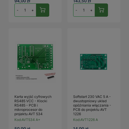
94,00 zł
143,50 zł
-
+
-
+
Karta wyjść cyfrowych
Softstart 230 VAC 5 A -
RS485 VCC - Klocki
dwustopniowy układ
RS485 - PCB i
opóźniania włączania -
mikroprocesor do
PCB do projektu AVT
projektu AVT 534
1226
Kod:
AVT534 A+
Kod:
AVT1226 A
50,00 zł
14,00 zł