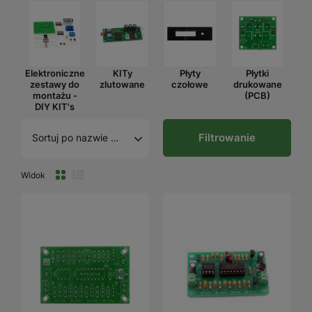
Elektroniczne
KITy
Płyty
Płytki
zestawy do
zlutowane
czołowe
drukowane
montażu -
(PCB)
DIY KIT's
Filtrowanie
Sortuj po nazwie A - Z
Widok