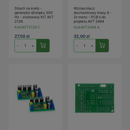
Strach na krety -
Wzmacniacz
generator dźwięku 300
słuchawkowy klasy A -
Hz - zlutowany KIT AVT
2x mono - PCB's do
2139
projektu AVT 2464
Kod:
AVT2139 C
Kod:
AVT2464 A
27,50 zł
32,00 zł
-
+
-
+