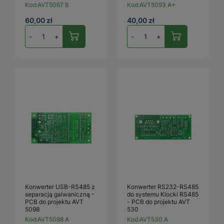
Kod:
AVT5067 B
Kod:
AVT5093 A+
60,00 zł
40,00 zł
-
+
-
+
Konwerter USB-RS485 z
Konwerter RS232-RS485
separacją galwaniczną -
do systemu Klocki RS485
PCB do projektu AVT
- PCB do projektu AVT
5098
530
Kod:
AVT5098 A
Kod:
AVT530 A