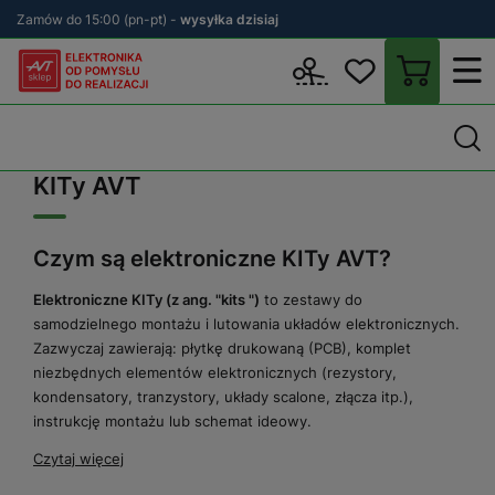
Zamów do 15:00 (pn-pt) -
wysyłka dzisiaj
Wstecz
sklep.avt.pl
KITy AVT
KITy AVT
Czym są elektroniczne KITy AVT?
Elektroniczne KITy (z ang. "kits ")
to zestawy do
samodzielnego montażu i lutowania układów elektronicznych.
Zazwyczaj zawierają: płytkę drukowaną (PCB), komplet
niezbędnych elementów elektronicznych (rezystory,
kondensatory, tranzystory, układy scalone, złącza itp.),
instrukcję montażu lub schemat ideowy.
Czytaj więcej