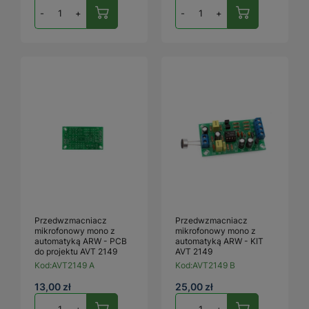
-
+
-
+
Przedwzmacniacz
Przedwzmacniacz
mikrofonowy mono z
mikrofonowy mono z
automatyką ARW - PCB
automatyką ARW - KIT
do projektu AVT 2149
AVT 2149
Kod:
AVT2149 A
Kod:
AVT2149 B
13,00 zł
25,00 zł
-
+
-
+