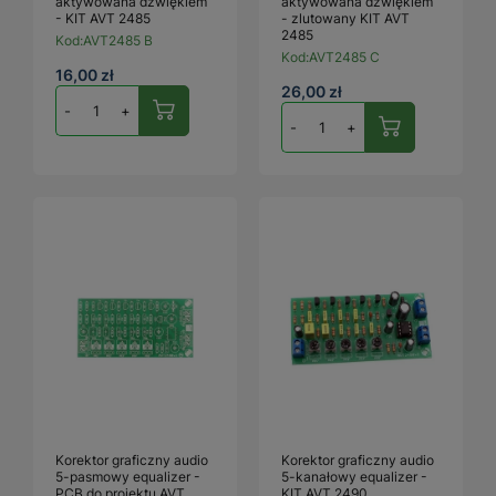
aktywowana dźwiękiem
aktywowana dźwiękiem
- KIT AVT 2485
- zlutowany KIT AVT
2485
Kod:
AVT2485 B
Kod:
AVT2485 C
16,00 zł
26,00 zł
-
+
-
+
Korektor graficzny audio
Korektor graficzny audio
5-pasmowy equalizer -
5-kanałowy equalizer -
PCB do projektu AVT
KIT AVT 2490