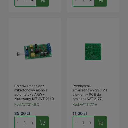
Przedwzmacniacz
Przełącznik
mikrofonowy mono z
zmierzchowy 230 V z
automatyką ARW -
triakiem - PCB do
zlutowany KIT AVT 2149
projektu AVT 2177
Kod:
AVT2149 C
Kod:
AVT2177 A
35,00 zł
11,00 zł
-
+
-
+