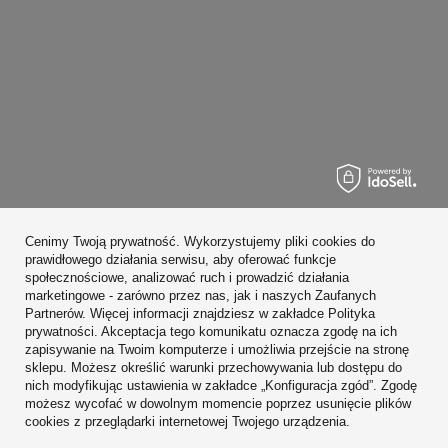
Zamówienia
Cenimy Twoją prywatność. Wykorzystujemy pliki cookies do
Konto
prawidłowego działania serwisu, aby oferować funkcje
społecznościowe, analizować ruch i prowadzić działania
Regulaminy
marketingowe - zarówno przez nas, jak i naszych Zaufanych
Partnerów. Więcej informacji znajdziesz w zakładce Polityka
Zobacz również
prywatności. Akceptacja tego komunikatu oznacza zgodę na ich
zapisywanie na Twoim komputerze i umożliwia przejście na stronę
sklepu. Możesz określić warunki przechowywania lub dostępu do
W sklepie prezentujemy ceny brutto (z VAT).
nich modyfikując ustawienia w zakładce „Konfiguracja zgód”. Zgodę
możesz wycofać w dowolnym momencie poprzez usunięcie plików
cookies z przeglądarki internetowej Twojego urządzenia.