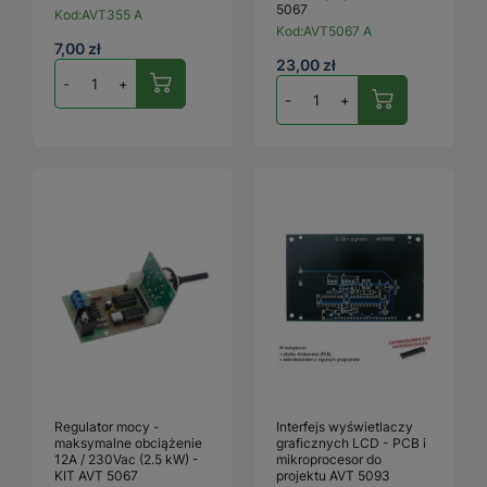
5067
Kod:
AVT355 A
Kod:
AVT5067 A
7,00 zł
23,00 zł
-
+
-
+
Regulator mocy -
Interfejs wyświetlaczy
maksymalne obciążenie
graficznych LCD - PCB i
12A / 230Vac (2.5 kW) -
mikroprocesor do
KIT AVT 5067
projektu AVT 5093