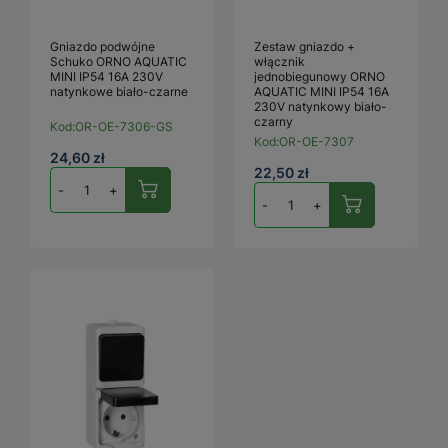
Gniazdo podwójne
Zestaw gniazdo +
Schuko ORNO AQUATIC
włącznik
MINI IP54 16A 230V
jednobiegunowy ORNO
natynkowe biało-czarne
AQUATIC MINI IP54 16A
230V natynkowy biało-
czarny
Kod:
OR-OE-7306-GS
Kod:
OR-OE-7307
24,60 zł
22,50 zł
-
+
-
+