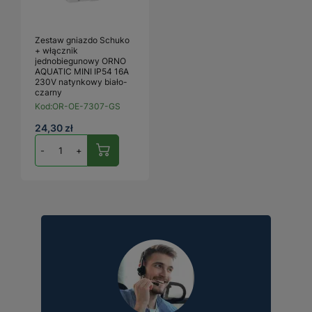
Zestaw gniazdo Schuko
+ włącznik
jednobiegunowy ORNO
AQUATIC MINI IP54 16A
230V natynkowy biało-
czarny
Kod:
OR-OE-7307-GS
24,30 zł
-
+