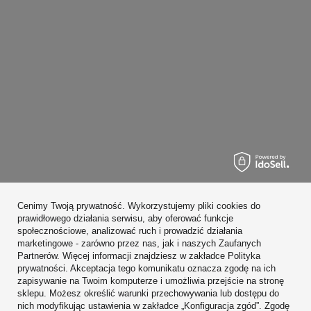
Zamówienia
Cenimy Twoją prywatność. Wykorzystujemy pliki cookies do
Konto
prawidłowego działania serwisu, aby oferować funkcje
społecznościowe, analizować ruch i prowadzić działania
Regulaminy
marketingowe - zarówno przez nas, jak i naszych Zaufanych
Partnerów. Więcej informacji znajdziesz w zakładce Polityka
Zobacz również
prywatności. Akceptacja tego komunikatu oznacza zgodę na ich
zapisywanie na Twoim komputerze i umożliwia przejście na stronę
sklepu. Możesz określić warunki przechowywania lub dostępu do
W sklepie prezentujemy ceny brutto (z VAT).
nich modyfikując ustawienia w zakładce „Konfiguracja zgód”. Zgodę