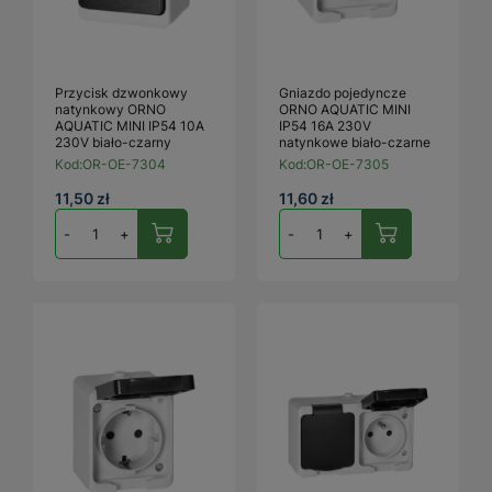
Przycisk dzwonkowy
Gniazdo pojedyncze
natynkowy ORNO
ORNO AQUATIC MINI
AQUATIC MINI IP54 10A
IP54 16A 230V
230V biało-czarny
natynkowe biało-czarne
Kod:
OR-OE-7304
Kod:
OR-OE-7305
11,50 zł
11,60 zł
-
+
-
+