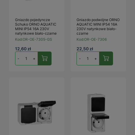
Gniazdo pojedyncze
Gniazdo podwójne ORNO
Schuko ORNO AQUATIC
AQUATIC MINI IP54 16A
MINI IP54 16A 230V
230V natynkowe biało-
natynkowe biało-czarne
czarne
Kod:
OR-OE-7305-GS
Kod:
OR-OE-7306
12,60 zł
22,50 zł
-
+
-
+