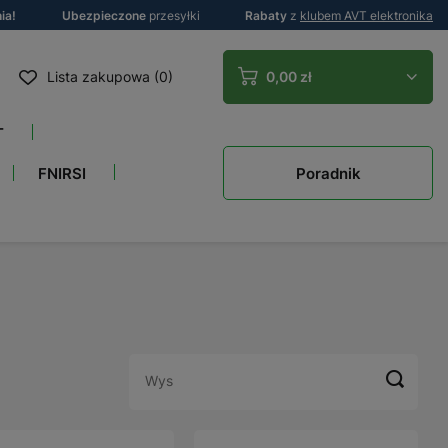
ia!
Ubezpieczone
przesyłki
Rabaty
z
klubem AVT elektronika
Lista zakupowa (0)
0,00 zł
T
Poradnik
FNIRSI