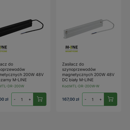
lacz do
Zasilacz do
noprzewodów
szynoprzewodów
netycznych 200W 48V
magnetycznych 200W 48V
czarny M-LINE
DC biały M-LINE
MTL-DR-200W
Kod:
MTL-DR-200W-W
00 zł
-
+
167,00 zł
-
+