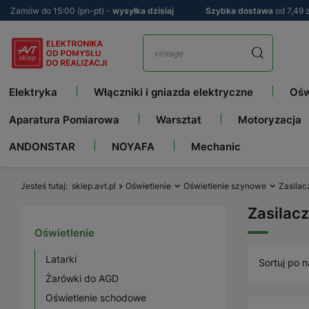
Zamów do 15:00 (pn-pt) -
wysyłka dzisiaj
Szybka dostawa
od 7,49 z
Elektryka
Włączniki i gniazda elektryczne
Ośw
Aparatura Pomiarowa
Warsztat
Motoryzacja
ANDONSTAR
NOYAFA
Mechanic
Jesteś tutaj
sklep.avt.pl
Oświetlenie
Oświetlenie szynowe
Zasilac
Zasilacz
Oświetlenie
Latarki
Sortuj po n
Żarówki do AGD
Oświetlenie schodowe