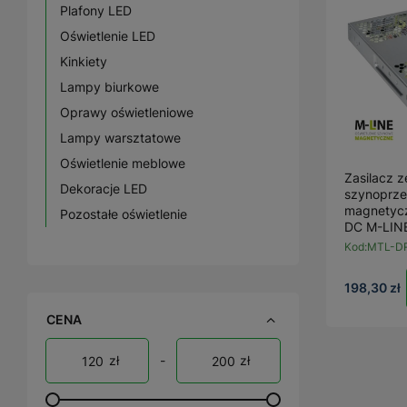
Plafony LED
Oświetlenie LED
Kinkiety
Lampy biurkowe
Oprawy oświetleniowe
Lampy warsztatowe
Oświetlenie meblowe
Zasilacz 
Dekoracje LED
szynoprz
magnetyc
Pozostałe oświetlenie
DC M-LIN
Kod:
MTL-D
198,30 zł
CENA
zł
-
zł