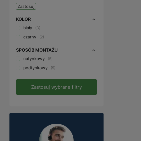
Zastosuj
KOLOR
biały
3
czarny
2
SPOSÓB MONTAŻU
natynkowy
5
podtynkowy
5
Zastosuj wybrane filtry