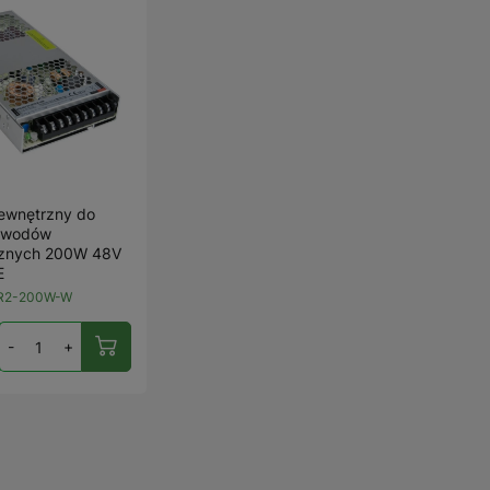
zewnętrzny do
ewodów
znych 200W 48V
E
R2-200W-W
-
+