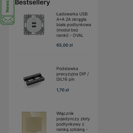
Bestsellery
Ładowarka USB
A+A 2A okrągła
biała podtynkowa
(moduł bez
ramki) - OVAL
65,00 zł
Podstawka
precyzyjna DIP /
DIL16 pin
1,70 zł
Włącznik
pojedynczy złoty
podtynkowy z
ramką szklaną -