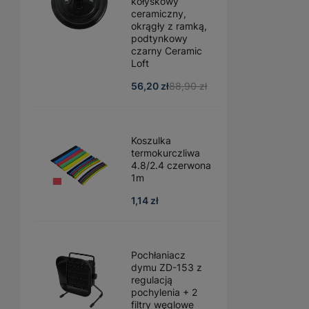
kołyskowy
ceramiczny,
okrągły z ramką,
podtynkowy
czarny Ceramic
Loft
56,20 zł
88,90 zł
Koszulka
termokurczliwa
4.8/2.4 czerwona
1m
1,14 zł
Pochłaniacz
dymu ZD-153 z
regulacją
pochylenia + 2
filtry węglowe