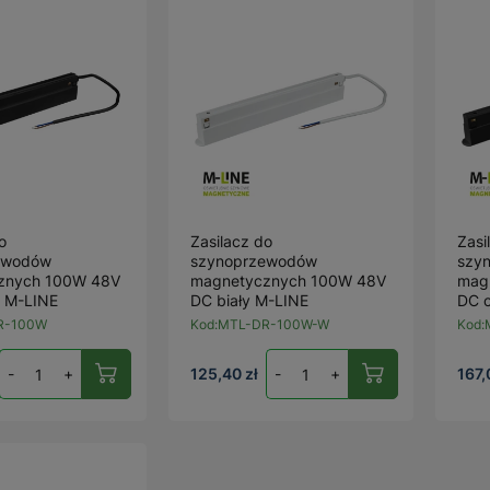
o
Zasilacz do
Zasi
ewodów
szynoprzewodów
szy
znych 100W 48V
magnetycznych 100W 48V
mag
 M-LINE
DC biały M-LINE
DC 
R-100W
Kod:
MTL-DR-100W-W
Kod:
-
+
125,40 zł
-
+
167,