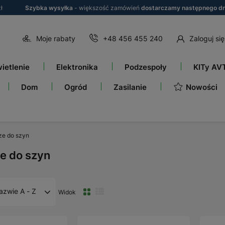
ł
Szybka wysyłka
- większość zamówień
dostarczamy następnego dn
Moje rabaty
+48 456 455 240
Zaloguj się
ietlenie
Elektronika
Podzespoły
KITy AV
Nowości
Dom
Ogród
Zasilanie
ze do szyn
e do szyn
azwie A - Z
Widok