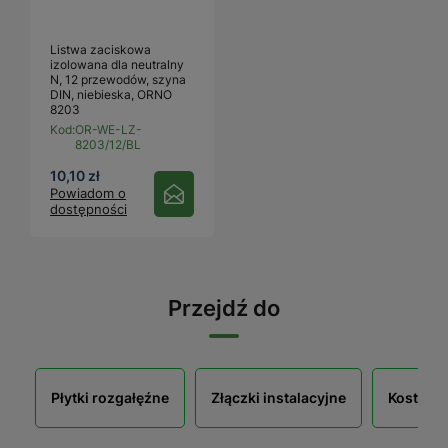
Listwa zaciskowa
izolowana dla neutralny
N, 12 przewodów, szyna
DIN, niebieska, ORNO
8203
Kod:
OR-WE-LZ-
8203/12/BL
10,10 zł
Powiadom o
dostępności
Przejdź do
Płytki rozgałęźne
Złączki instalacyjne
Kostki e