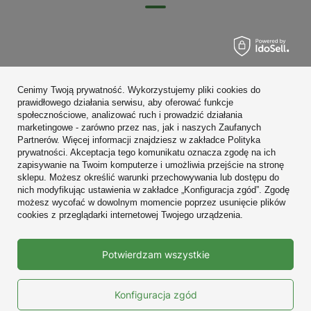
Zamówienia
Cenimy Twoją prywatność. Wykorzystujemy pliki cookies do
Konto
prawidłowego działania serwisu, aby oferować funkcje
społecznościowe, analizować ruch i prowadzić działania
Regulaminy
marketingowe - zarówno przez nas, jak i naszych Zaufanych
Partnerów. Więcej informacji znajdziesz w zakładce Polityka
Zobacz również
prywatności. Akceptacja tego komunikatu oznacza zgodę na ich
zapisywanie na Twoim komputerze i umożliwia przejście na stronę
sklepu. Możesz określić warunki przechowywania lub dostępu do
W sklepie prezentujemy ceny brutto (z VAT).
nich modyfikując ustawienia w zakładce „Konfiguracja zgód”. Zgodę
możesz wycofać w dowolnym momencie poprzez usunięcie plików
cookies z przeglądarki internetowej Twojego urządzenia.
Prawdziwe
Potwierdzam wszystkie
opinie klientów
4.9
/ 5.0
10663 opinii
Konfiguracja zgód