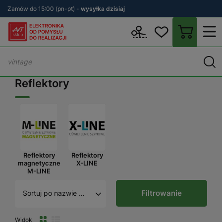
Zamów do 15:00 (pn-pt) -
wysyłka dzisiaj
Wstecz
sklep.avt.pl
Oświetlenie
Oświetlenie szynowe
Reflek
Reflektory
Reflektory
Reflektory
magnetyczne
X-LINE
M-LINE
Filtrowanie
Sortuj po nazwie A - Z
Widok