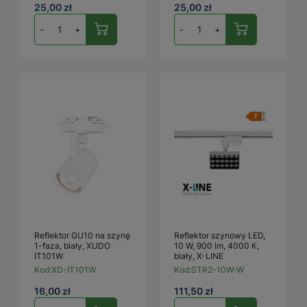
25,00 zł
25,00 zł
-
+
-
+
Reflektor GU10 na szynę
Reflektor szynowy LED,
1-faza, biały, XUDO
10 W, 900 lm, 4000 K,
IT101W
biały, X-LINE
Kod:
XD-IT101W
Kod:
STR2-10W-W
16,00 zł
111,50 zł