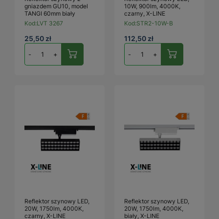
gniazdem GU10, model
10W, 900lm, 4000K,
TANGI 60mm biały
czarny, X-LINE
Kod:
LVT 3267
Kod:
STR2-10W-B
25,50 zł
112,50 zł
-
+
-
+
Reflektor szynowy LED,
Reflektor szynowy LED,
20W, 1750lm, 4000K,
20W, 1750lm, 4000K,
czarny, X-LINE
biały, X-LINE