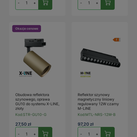
-
+
-
+
Okazje cenowe
Obudowa reflektora
Reflektor szynowy
szynowego, oprawa
magnetyczny liniowy
GU10 do systemu X-LINE,
regulowany 12W czarny
złoty
M-LINE
Kod:
STR-GU10-G
Kod:
MTL-NRS-12W-B
27,50 zł
97,20 zł
-
+
-
+