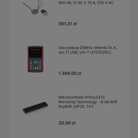
600 VA, 2×30 V, 10 A, 230 V AC
561,31 zł
Oscyloskop 25MHz; Miernik [V, A,
om, F] USB, Uni-T UTD1025CL
1 399,00 zł
Mikrokontroler ATtiny2313
Microchip Technology - 8-bit AVR
tinyAVR, DIP20, THT
20,00 zł