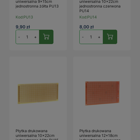
uniwersalna 9x15cm
uniwersalna 10x22cm
jednostronna żółta PU13
jednostronna czerwona
PU14
Kod:
PU13
Kod:
PU14
9,90 zł
8,00 zł
-
+
-
+
Płytka drukowana
Płytka drukowana
uniwersalna 10x22cm
uniwersalna 12x18cm