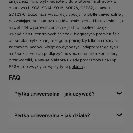
znajdziesz m.in. płytki-adaptery do wlutowania układów w
obudowach SO8, SO14, SO16, SOP28, QFP32, a nawet
SOT23-6. Duże możliwości dają specjalne
płytki
uniwersalne
,
pozwalające na montaż układów scalonych o kilkudziesięciu, a
nawet 144 wyprowadzeniach – jest to możliwe dzięki
uwspólnieniu centralnych ścieżek, biegnących promieniście
od środka płytki ku jej brzegom, pomiędzy kilkoma różnymi
zestawami padów. Mając do dyspozycji adaptery tego typu
można z łatwością podłączyć nowoczesne mikrokontrolery,
przetworniki, a nawet niektóre układy programowalne (np.
FPGA), do zwykłych złączy typu
goldpin
.
FAQ
Płytka uniwersalna - jak używać?
Sposób użycia płytki uniwersalnej zależy od jej rodzaju.
Płytka uniwersalna - jak działa?
W przypadku płytek z samymi tylko polami lutowniczymi
(bez ścieżek miedzianych) ułożenie elementów
budowanego układu jest dość dowolne - wszystkie
Płytka uniwersalna – podobnie, jak każda inna płytka