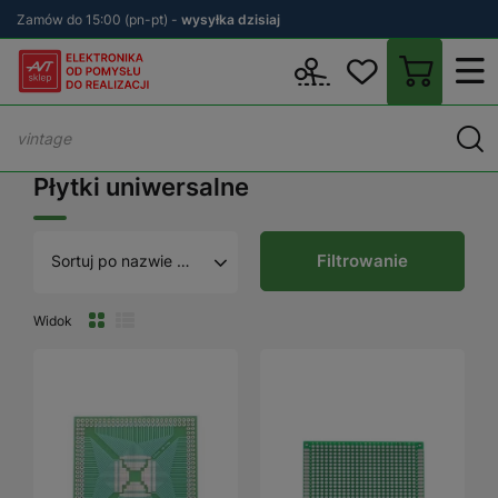
Zamów do 15:00 (pn-pt) -
wysyłka dzisiaj
Wstecz
sklep.avt.pl
Elektronika
Budowa prototypów
Płytki u
Płytki uniwersalne
Filtrowanie
Sortuj po nazwie A - Z
Widok