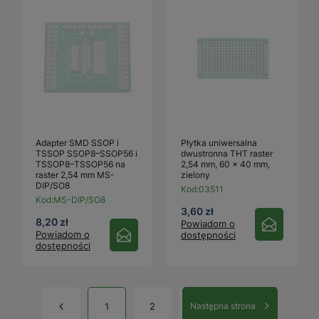
Adapter SMD SSOP i
Płytka uniwersalna
TSSOP SSOP8–SSOP56 i
dwustronna THT raster
TSSOP8–TSSOP56 na
2,54 mm, 60 × 40 mm,
raster 2,54 mm MS-
zielony
DIP/SO8
Kod:
03511
Kod:
MS-DIP/SO8
3,60 zł
8,20 zł
Powiadom o
Powiadom o
dostępności
dostępności
1
2
Następna strona