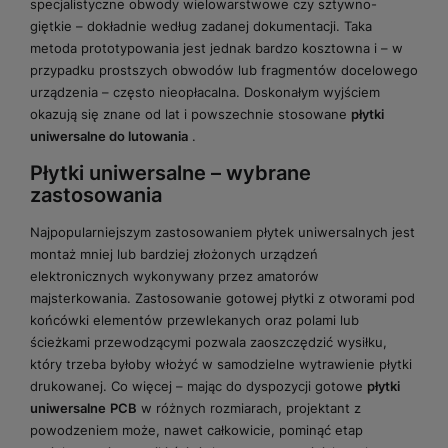
specjalistyczne obwody wielowarstwowe czy sztywno-
giętkie – dokładnie według zadanej dokumentacji. Taka
metoda prototypowania jest jednak bardzo kosztowna i – w
przypadku prostszych obwodów lub fragmentów docelowego
urządzenia – często nieopłacalna. Doskonałym wyjściem
okazują się znane od lat i powszechnie stosowane
płytki
uniwersalne do lutowania
.
Płytki
uniwersalne
– wybrane
zastosowania
Najpopularniejszym zastosowaniem płytek uniwersalnych jest
montaż mniej lub bardziej złożonych urządzeń
elektronicznych wykonywany przez amatorów
majsterkowania. Zastosowanie gotowej płytki z otworami pod
końcówki elementów przewlekanych oraz polami lub
ścieżkami przewodzącymi pozwala zaoszczędzić wysiłku,
który trzeba byłoby włożyć w samodzielne wytrawienie płytki
drukowanej. Co więcej – mając do dyspozycji gotowe
płytki
uniwersalne
PCB
w różnych rozmiarach, projektant z
powodzeniem może, nawet całkowicie, pominąć etap