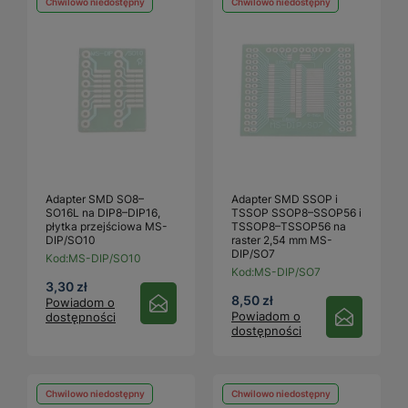
Chwilowo niedostępny
Chwilowo niedostępny
Adapter SMD SO8–
Adapter SMD SSOP i
SO16L na DIP8–DIP16,
TSSOP SSOP8–SSOP56 i
płytka przejściowa MS-
TSSOP8–TSSOP56 na
DIP/SO10
raster 2,54 mm MS-
DIP/SO7
Kod:
MS-DIP/SO10
Kod:
MS-DIP/SO7
3,30 zł
8,50 zł
Powiadom o
Powiadom o
dostępności
dostępności
Chwilowo niedostępny
Chwilowo niedostępny