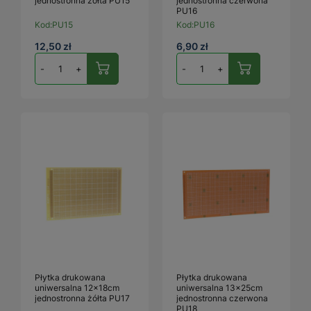
jednostronna żółta PU15
jednostronna czerwona
PU16
Kod:
PU15
Kod:
PU16
12,50 zł
6,90 zł
-
+
-
+
Płytka drukowana
Płytka drukowana
uniwersalna 12x18cm
uniwersalna 13x25cm
jednostronna żółta PU17
jednostronna czerwona
PU18