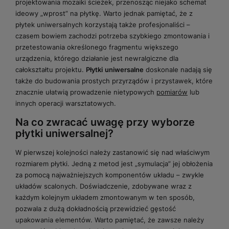
projektowania mozaiki ścieżek, przenosząc niejako schemat
ideowy „wprost” na płytkę. Warto jednak pamiętać, że z
płytek uniwersalnych korzystają także profesjonaliści –
czasem bowiem zachodzi potrzeba szybkiego zmontowania i
przetestowania określonego fragmentu większego
urządzenia, którego działanie jest newralgiczne dla
całokształtu projektu.
Płytki
uniwersalne
doskonale nadają się
także do budowania prostych przyrządów i przystawek, które
znacznie ułatwią prowadzenie nietypowych
pomiarów
lub
innych operacji warsztatowych.
Na co zwracać uwagę przy wyborze
płytki uniwersalnej?
W pierwszej kolejności należy zastanowić się nad właściwym
rozmiarem płytki. Jedną z metod jest „symulacja” jej obłożenia
za pomocą najważniejszych komponentów układu – zwykle
układów scalonych. Doświadczenie, zdobywane wraz z
każdym kolejnym układem zmontowanym w ten sposób,
pozwala z dużą dokładnością przewidzieć gęstość
upakowania elementów. Warto pamiętać, że zawsze należy