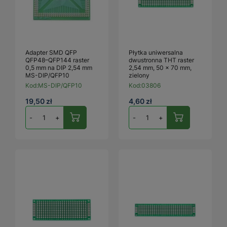
Adapter SMD QFP
Płytka uniwersalna
QFP48–QFP144 raster
dwustronna THT raster
0,5 mm na DIP 2,54 mm
2,54 mm, 50 × 70 mm,
MS-DIP/QFP10
zielony
Kod:
MS-DIP/QFP10
Kod:
03806
19,50 zł
4,60 zł
-
+
-
+