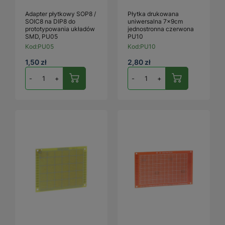
Adapter płytkowy SOP8 /
Płytka drukowana
SOIC8 na DIP8 do
uniwersalna 7x9cm
prototypowania układów
jednostronna czerwona
SMD, PU05
PU10
Kod:
PU05
Kod:
PU10
1,50 zł
2,80 zł
-
+
-
+