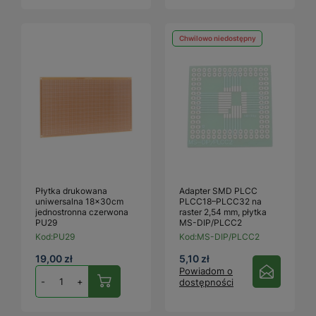
Chwilowo niedostępny
Płytka drukowana
Adapter SMD PLCC
uniwersalna 18x30cm
PLCC18–PLCC32 na
jednostronna czerwona
raster 2,54 mm, płytka
PU29
MS-DIP/PLCC2
Kod:
PU29
Kod:
MS-DIP/PLCC2
19,00 zł
5,10 zł
Powiadom o
-
+
dostępności