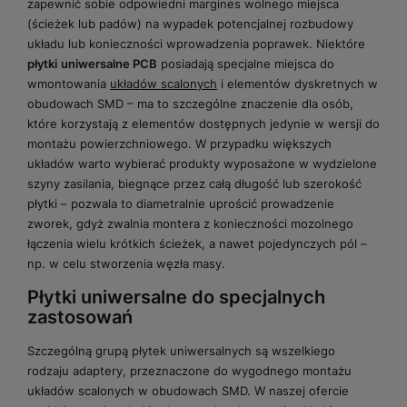
zapewnić sobie odpowiedni margines wolnego miejsca
(ścieżek lub padów) na wypadek potencjalnej rozbudowy
układu lub konieczności wprowadzenia poprawek. Niektóre
płytki
uniwersalne PCB
posiadają specjalne miejsca do
wmontowania
układów scalonych
i elementów dyskretnych w
obudowach SMD – ma to szczególne znaczenie dla osób,
które korzystają z elementów dostępnych jedynie w wersji do
montażu powierzchniowego. W przypadku większych
układów warto wybierać produkty wyposażone w wydzielone
szyny zasilania, biegnące przez całą długość lub szerokość
płytki – pozwala to diametralnie uprościć prowadzenie
zworek, gdyż zwalnia montera z konieczności mozolnego
łączenia wielu krótkich ścieżek, a nawet pojedynczych pól –
np. w celu stworzenia węzła masy.
Płytki
uniwersalne
do specjalnych
zastosowań
Szczególną grupą płytek uniwersalnych są wszelkiego
rodzaju adaptery, przeznaczone do wygodnego montażu
układów scalonych w obudowach SMD. W naszej ofercie