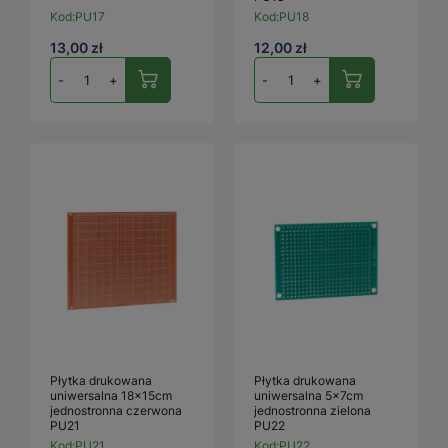
Kod:
PU17
Kod:
PU18
13,00 zł
12,00 zł
-
+
-
+
Płytka drukowana
Płytka drukowana
uniwersalna 18x15cm
uniwersalna 5x7cm
jednostronna czerwona
jednostronna zielona
PU21
PU22
Kod:
PU21
Kod:
PU22