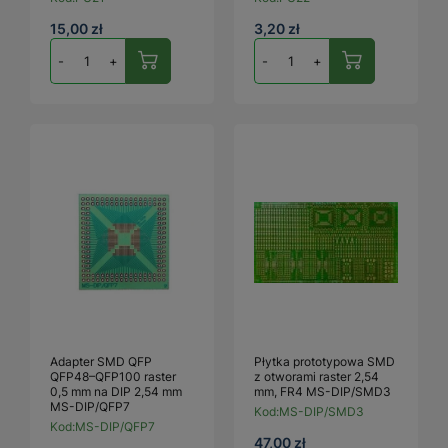
15,00 zł
3,20 zł
-
+
-
+
Adapter SMD QFP
Płytka prototypowa SMD
QFP48–QFP100 raster
z otworami raster 2,54
0,5 mm na DIP 2,54 mm
mm, FR4 MS-DIP/SMD3
MS-DIP/QFP7
Kod:
MS-DIP/SMD3
Kod:
MS-DIP/QFP7
47,00 zł