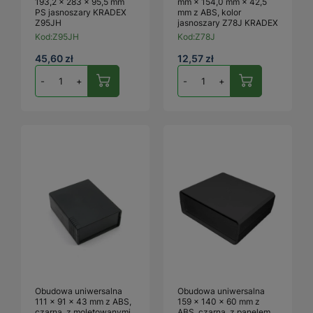
193,2 × 283 × 95,5 mm
mm × 154,0 mm × 42,5
PS jasnoszary KRADEX
mm z ABS, kolor
Z95JH
jasnoszary Z78J KRADEX
Kod:
Z95JH
Kod:
Z78J
45,60 zł
12,57 zł
-
+
-
+
Obudowa uniwersalna
Obudowa uniwersalna
111 × 91 × 43 mm z ABS,
159 × 140 × 60 mm z
czarna, z moletowanymi
ABS, czarna, z panelem,