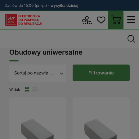
Zamów do 15:00 (pn-pt) -
wysyłka dzisiaj
Wstecz
sklep.avt.pl
Elektronika
Obudowy
Obudowy uniwersa
Obudowy uniwersalne
Filtrowanie
Sortuj po nazwie A - Z
Widok