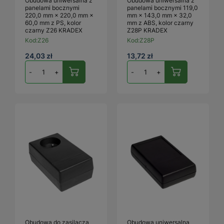
Obudowa uniwersalna z
Obudowa uniwersalna z
panelami bocznymi
panelami bocznymi 119,0
220,0 mm × 220,0 mm ×
mm × 143,0 mm × 32,0
60,0 mm z PS, kolor
mm z ABS, kolor czarny
czarny Z26 KRADEX
Z28P KRADEX
Kod:
Z26
Kod:
Z28P
24,03 zł
13,72 zł
-
+
-
+
Obudowa do zasilacza
Obudowa uniwersalna