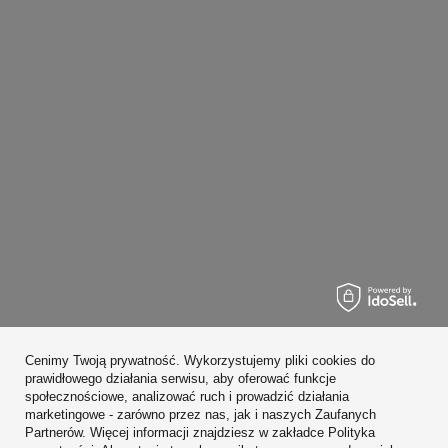
Zamówienia
Cenimy Twoją prywatność. Wykorzystujemy pliki cookies do
Konto
prawidłowego działania serwisu, aby oferować funkcje
społecznościowe, analizować ruch i prowadzić działania
Regulaminy
marketingowe - zarówno przez nas, jak i naszych Zaufanych
Partnerów. Więcej informacji znajdziesz w zakładce Polityka
Zobacz również