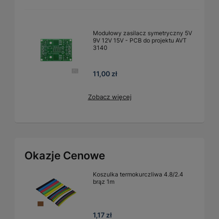
Modułowy zasilacz symetryczny 5V
9V 12V 15V - PCB do projektu AVT
3140
11,00 zł
Zobacz więcej
Okazje Cenowe
Koszulka termokurczliwa 4.8/2.4
brąz 1m
1,17 zł