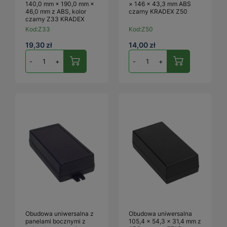
140,0 mm × 190,0 mm ×
× 146 × 43,3 mm ABS
46,0 mm z ABS, kolor
czarny KRADEX Z50
czarny Z33 KRADEX
Kod:
Z33
Kod:
Z50
19,30 zł
14,00 zł
-
+
-
+
Obudowa uniwersalna z
Obudowa uniwersalna
panelami bocznymi z
105,4 × 54,3 × 31,4 mm z