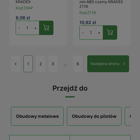
KRADEX
mm ABS czarny KRADEX
Z119
Kod:
Z94P
Kod:
Z119
8,06 zł
10,62 zł
-
+
-
+
1
2
3
...
6
Następna strona
Przejdź do
Obudowy metalowe
Obudowy do pilotów
Obu