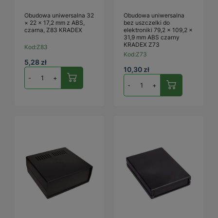
Obudowa uniwersalna 32
Obudowa uniwersalna
× 22 × 17,2 mm z ABS,
bez uszczelki do
czarna, Z83 KRADEX
elektroniki 79,2 × 109,2 ×
31,9 mm ABS czarny
KRADEX Z73
Kod:
Z83
Kod:
Z73
5,28 zł
10,30 zł
-
+
-
+