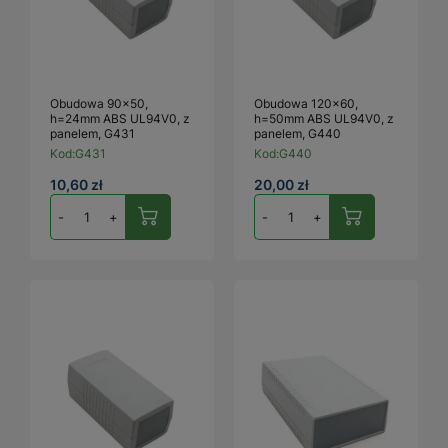
Obudowa 90x50,
Obudowa 120x60,
h=24mm ABS UL94V0, z
h=50mm ABS UL94V0, z
panelem, G431
panelem, G440
Kod:
G431
Kod:
G440
10,60 zł
20,00 zł
-
+
-
+