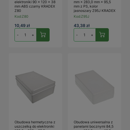
elektroniki 90 × 120 × 38
mm × 283,0 mm × 95,5
mm ABS czarny KRADEX
mm z PS, kolor
Z80
jasnoszary Z95J KRADEX
Kod:
Z80
Kod:
Z95J
10,49 zł
43,38 zł
-
+
-
+
Obudowa hermetyczna z
Obudowa uniwersalna z
uszczelką do elektroniki
panelami bocznymi 84,5