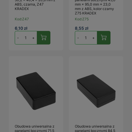
ABS, czarna, Z47
mm × 95,0 mm × 23,0
KRADEX
mm z ABS, kolor czarny
Z75 KRADEX
Kod:
Z47
Kod:
Z75
6,10 zł
8,55 zł
-
+
-
+
Obudowa uniwersalna z
Obudowa uniwersalna z
panelami bocznymi 71,5
panelami bocznymi 84,5