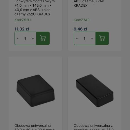
uchwytem montażowym
ABS, czarna, Z7AP
74,0 mm × 145,0 mm ×
KRADEX
40,0 mm z ABS, kolor
czarny Z52U KRADEX
Kod:
Z52U
Kod:
Z7AP
11,32 zł
9,46 zł
-
+
-
+
Obudowa uniwersalna
Obudowa uniwersalna z
50,2 × 40,4 × 20,6 mm z
panelami bocznymi 45,0