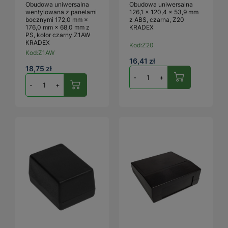
Obudowa uniwersalna
Obudowa uniwersalna
wentylowana z panelami
126,1 × 120,4 × 53,9 mm
bocznymi 172,0 mm ×
z ABS, czarna, Z20
176,0 mm × 68,0 mm z
KRADEX
PS, kolor czarny Z1AW
KRADEX
Kod:
Z20
Kod:
Z1AW
16,41 zł
18,75 zł
-
+
-
+