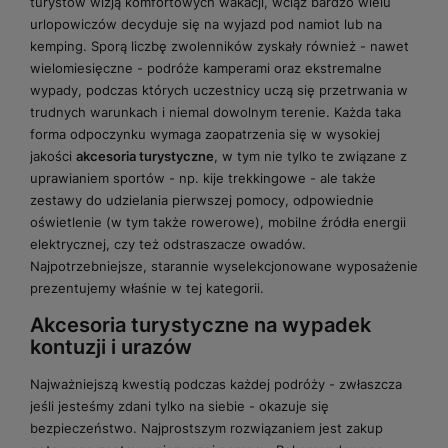
turystów wizją komfortowych wakacji, wciąż bardzo wielu
urlopowiczów decyduje się na wyjazd pod namiot lub na
kemping. Sporą liczbę zwolenników zyskały również - nawet
wielomiesięczne - podróże kamperami oraz ekstremalne
wypady, podczas których uczestnicy uczą się przetrwania w
trudnych warunkach i niemal dowolnym terenie. Każda taka
forma odpoczynku wymaga zaopatrzenia się w wysokiej
jakości
akcesoria turystyczne
, w tym nie tylko te związane z
uprawianiem sportów - np. kije trekkingowe - ale także
zestawy do udzielania pierwszej pomocy, odpowiednie
oświetlenie (w tym także rowerowe), mobilne źródła energii
elektrycznej, czy też odstraszacze owadów.
Najpotrzebniejsze, starannie wyselekcjonowane wyposażenie
prezentujemy właśnie w tej kategorii.
Akcesoria turystyczne na wypadek
kontuzji i urazów
Najważniejszą kwestią podczas każdej podróży - zwłaszcza
jeśli jesteśmy zdani tylko na siebie - okazuje się
bezpieczeństwo. Najprostszym rozwiązaniem jest zakup