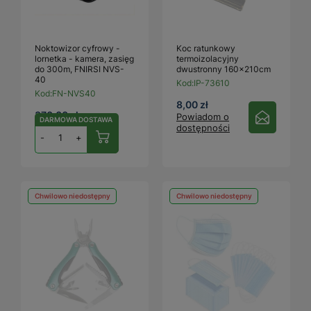
Noktowizor cyfrowy -
Koc ratunkowy
lornetka - kamera, zasięg
termoizolacyjny
do 300m, FNIRSI NVS-
dwustronny 160x210cm
40
Kod:
IP-73610
Kod:
FN-NVS40
8,00 zł
370,00 zł
Powiadom o
DARMOWA DOSTAWA
dostępności
-
+
Chwilowo niedostępny
Chwilowo niedostępny