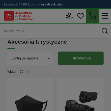
Zamów do 15:00 (pn-pt) -
wysyłka dzisiaj
Wstecz
sklep.avt.pl
Dom
Akcesoria turystyczne
Akcesoria turystyczne
Filtrowanie
Sortuj po nazwie A - Z
Widok