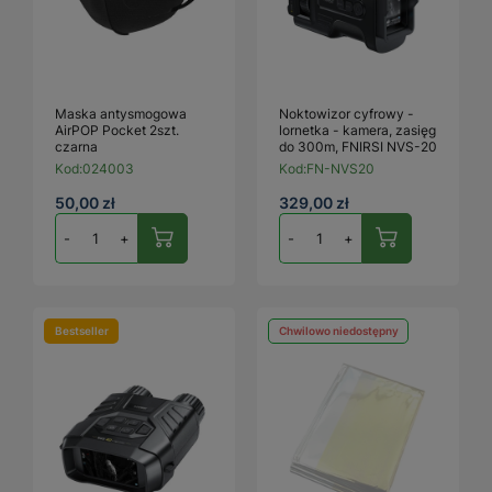
Maska antysmogowa
Noktowizor cyfrowy -
AirPOP Pocket 2szt.
lornetka - kamera, zasięg
czarna
do 300m, FNIRSI NVS-20
Kod:
024003
Kod:
FN-NVS20
50,00 zł
329,00 zł
-
+
-
+
Bestseller
Chwilowo niedostępny