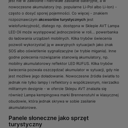
jest nie w zawodne i nietrwałe zasilanie bateryjne, a w
nowoczesne akumulatory (np. popularne Li-Pol albo Li-Ion) -
często o dosyć sporej pojemności. Co więcej - znakiem
rozpoznawczym
akcesoriów turystycznych
jest
wielofunkcyjność, dlatego np. dostępna w Sklepie AVT Lampa
LED Oli może występować jednocześnie w roli... powerbanka
do ładowania urządzeń mobilnych. Kilka trybów świecenia
pozwoli wykorzystać ją w awaryjnych sytuacjach jako znak
SOS albo oświetlenie sygnalizacyjne (w trybie migania). Inne
godne polecenia rozwiązanie stanowią akumulatory, np.
mobilny akumulatorowy reflektor LED RUFUS. Kilka trybów
świecenia pozwala oszczędzać akumulator w sytuacji, gdy nie
jest możliwe jego doładowanie. Nowoczesne źródła światła to
jednak nie tylko lampy i reflektory o współczesnym, nierzadko
militarnym designie - w ofercie Sklepu AVT znalazła się
również Lampa kempingowa marki Brennenstuhl w klasycznej
obudowie, która jednak skrywa w sobie zasilanie
akumulatorowe.
Panele słoneczne jako sprzęt
turystyczny