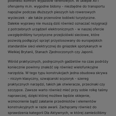
podnieść komfort wyjazdów terenowych. W Sklepie AVT
oferujemy m.in. wygodne bidony - niezbędne do transportu
napojów podczas dłuższych pieszych lub rowerowych
wycieczek - ale także przenośne lodówki turystyczne.
Dalekie wyprawy nie muszą dziś również oznaczać rezygnacji
z potrzebnych urządzeń elektronicznych - w naszej ofercie
uwzględniliśmy turystyczne przejściówki sieciowe, które
pozwolą podłączyć sprzęt przystosowany do europejskich
standardów sieci elektrycznej do gniazdek spotykanych w
Wielkiej Brytanii, Stanach Zjednoczonych czy Japonii.
Wśród praktycznych, podręcznych gadżetów na czas podróży
koniecznie powinny znaleźć się również wielofunkcyjne
narzędzia. W tego typu konstrukcjach jedna obudowa skrywa
- niczym klasyczny, szwajcarski scyzoryk - szereg
praktycznych narzędzi, takich jak otwieracze, przecinaki czy
szczypce. Zawsze warto również mieć przy sobie rolkę taśmy
naprawczej, dzięki której możliwe będzie sklejenie,
wzmocnienie bądź załatanie przedmiotów i elementów
konstrukcyjnych w razie awarii. Zachęcamy również do
sprawdzenia kategorii Dla Aktywnych, w której zamieściliśmy