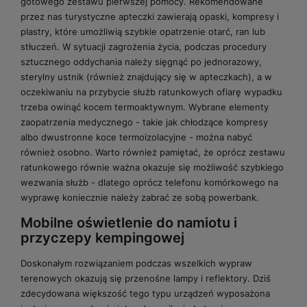
gotowego zestawu pierwszej pomocy. Rekomendowane
przez nas turystyczne apteczki zawierają opaski, kompresy i
plastry, które umożliwią szybkie opatrzenie otarć, ran lub
stłuczeń. W sytuacji zagrożenia życia, podczas procedury
sztucznego oddychania należy sięgnąć po jednorazowy,
sterylny ustnik (również znajdujący się w apteczkach), a w
oczekiwaniu na przybycie służb ratunkowych ofiarę wypadku
trzeba owinąć kocem termoaktywnym. Wybrane elementy
zaopatrzenia medycznego - takie jak chłodzące kompresy
albo dwustronne koce termoizolacyjne - można nabyć
również osobno. Warto również pamiętać, że oprócz zestawu
ratunkowego równie ważna okazuje się możliwość szybkiego
wezwania służb - dlatego oprócz telefonu komórkowego na
wyprawę koniecznie należy zabrać ze sobą powerbank.
Mobilne oświetlenie do namiotu i
przyczepy kempingowej
Doskonałym rozwiązaniem podczas wszelkich wypraw
terenowych okazują się przenośne lampy i reflektory. Dziś
zdecydowana większość tego typu urządzeń wyposażona