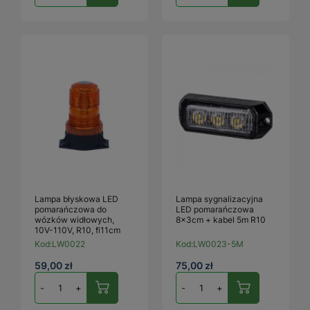
Lampa błyskowa LED
Lampa sygnalizacyjna
pomarańczowa do
LED pomarańczowa
wózków widłowych,
8x3cm + kabel 5m R10
10V-110V, R10, fi11cm
Kod:
LW0022
Kod:
LW0023-5M
59,00 zł
75,00 zł
-
+
-
+