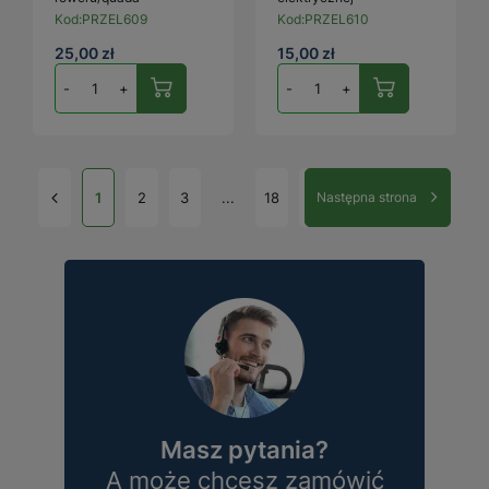
Kod:
PRZEL609
Kod:
PRZEL610
25,00 zł
15,00 zł
-
+
-
+
1
2
3
...
18
Następna strona
Masz pytania?
A może chcesz zamówić