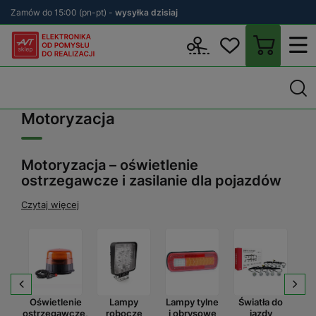
Zamów do 15:00 (pn-pt) -
wysyłka dzisiaj
Wstecz
sklep.avt.pl
Motoryzacja
Motoryzacja
Motoryzacja – oświetlenie
ostrzegawcze i zasilanie dla pojazdów
Czytaj więcej
y
Oświetlenie
Lampy
Lampy tylne
Światła do
Re
dowe
ostrzegawcze,
robocze
i obrysowe
jazdy
d