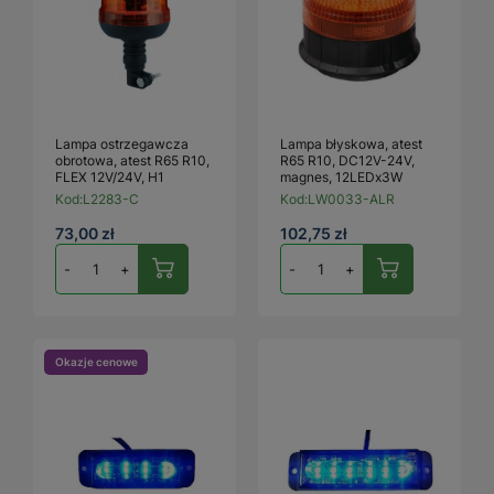
Lampa ostrzegawcza
Lampa błyskowa, atest
obrotowa, atest R65 R10,
R65 R10, DC12V-24V,
FLEX 12V/24V, H1
magnes, 12LEDx3W
Kod:
L2283-C
Kod:
LW0033-ALR
73,00 zł
102,75 zł
-
+
-
+
Okazje cenowe