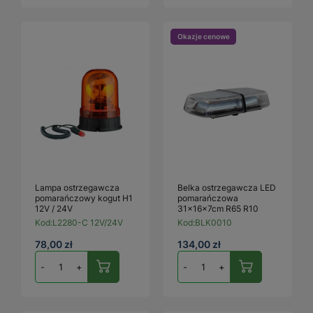
Okazje cenowe
Lampa ostrzegawcza
Belka ostrzegawcza LED
pomarańczowy kogut H1
pomarańczowa
12V / 24V
31x16x7cm R65 R10
Kod:
L2280-C 12V/24V
Kod:
BLK0010
78,00 zł
134,00 zł
-
+
-
+