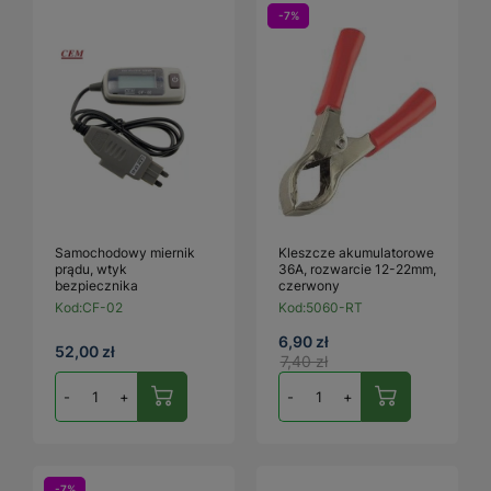
-7%
Samochodowy miernik
Kleszcze akumulatorowe
prądu, wtyk
36A, rozwarcie 12-22mm,
bezpiecznika
czerwony
Kod:
CF-02
Kod:
5060-RT
6,90 zł
52,00 zł
7,40 zł
-
+
-
+
-7%