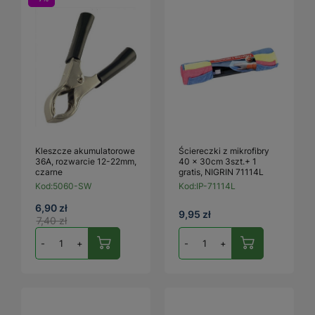
Kleszcze akumulatorowe
Ściereczki z mikrofibry
36A, rozwarcie 12-22mm,
40 x 30cm 3szt.+ 1
czarne
gratis, NIGRIN 71114L
Kod:
5060-SW
Kod:
IP-71114L
6,90 zł
9,95 zł
7,40 zł
-
+
-
+