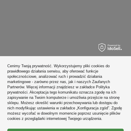
Zamówienia
Cenimy Twoją prywatność. Wykorzystujemy pliki cookies do
Konto
prawidłowego działania serwisu, aby oferować funkcje
społecznościowe, analizować ruch i prowadzić działania
Regulaminy
marketingowe - zarówno przez nas, jak i naszych Zaufanych
Partnerów. Więcej informacji znajdziesz w zakładce Polityka
Zobacz również
prywatności. Akceptacja tego komunikatu oznacza zgodę na ich
zapisywanie na Twoim komputerze i umożliwia przejście na stronę
sklepu. Możesz określić warunki przechowywania lub dostępu do
W sklepie prezentujemy ceny brutto (z VAT).
nich modyfikując ustawienia w zakładce „Konfiguracja zgód”. Zgodę
możesz wycofać w dowolnym momencie poprzez usunięcie plików
cookies z przeglądarki internetowej Twojego urządzenia.