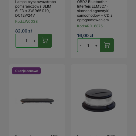
Lampa błyskowa/strobo
OBD2 Bluetooth -
pomarańczowa SLIM
Interfejs ELM327 -
6LED x 3W R65 R10,
skaner diagnostyki
DC12V/24V
samochodów + CD z
oprogramowaniem
Kod:
LW0038
Kod:
ARD-6875
82,00 zł
16,00 zł
-
+
-
+
Okazje cenowe