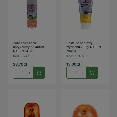
Zabezpieczenie
Pasta do naprawy
antykorozyjne 400ml,
wydechu 200g, NIGRIN
NIGRIN 74118
74070
Kod:
IP-74118
Kod:
IP-74070
28,70 zł
13,00 zł
-
+
-
+