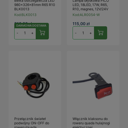
Belka ostrzegawcza LED
Lampa błyskowa PICO
980x326x81mm R65 R10
LED, 18LED, 17W, R65,
BLK0013
R10, magnes, 12V/24V
Kod:
BLK0013
Kod:
ALR0054-W
910,00 zł
115,00 zł
DARMOWA DOSTAWA
-
+
-
+
Przełącznik świateł
Włącznik klaksonu do
podwójny ON-OFF do
roweru quada hulajnogi
roweru/quada
elektrycznej