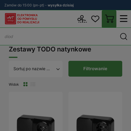
Zamów do 15:00 (pn-pt) -
wysyłka dzisiaj
Wstecz
sklep.avt.pl
Włączniki i gniazda elektryczne
TODO
Z
Zestawy TODO natynkowe
Filtrowanie
Sortuj po nazwie A - Z
Widok