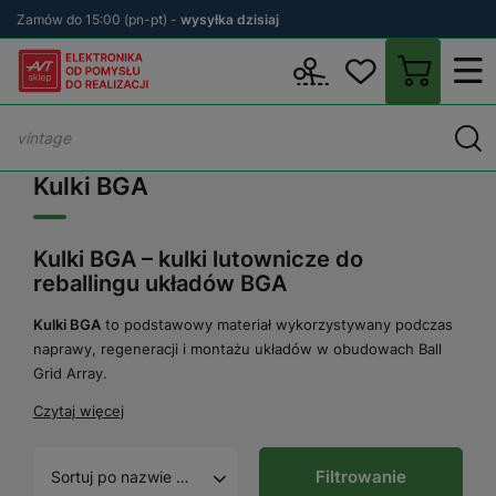
Zamów do 15:00 (pn-pt) -
wysyłka dzisiaj
Wstecz
sklep.avt.pl
Warsztat
Lutowanie
Kulki BGA
Kulki BGA
Kulki BGA – kulki lutownicze do
reballingu układów BGA
Kulki BGA
to podstawowy materiał wykorzystywany podczas
naprawy, regeneracji i montażu układów w obudowach Ball
Grid Array.
Czytaj więcej
Filtrowanie
Sortuj po nazwie A - Z