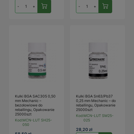
-
+
-
+
Kulki BGA SAC305 0,50
Kulki BGA Sn63/Pb37
mm Mechanic –
0,25 mm Mechanic – do
bezołowiowe do
reballingu, Opakowanie
reballingu, Opakowanie
25000szt
25000szt
Kod:
MCN-LUT SM25-
Kod:
MCN-LUT SH25-
025
050
28,20 zł
58,50 zł