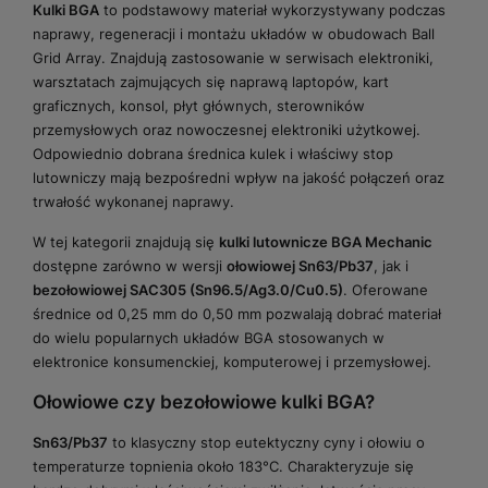
Kulki BGA
to podstawowy materiał wykorzystywany podczas
naprawy, regeneracji i montażu układów w obudowach Ball
Grid Array. Znajdują zastosowanie w serwisach elektroniki,
warsztatach zajmujących się naprawą laptopów, kart
graficznych, konsol, płyt głównych, sterowników
przemysłowych oraz nowoczesnej elektroniki użytkowej.
Odpowiednio dobrana średnica kulek i właściwy stop
lutowniczy mają bezpośredni wpływ na jakość połączeń oraz
trwałość wykonanej naprawy.
W tej kategorii znajdują się
kulki lutownicze BGA Mechanic
dostępne zarówno w wersji
ołowiowej Sn63/Pb37
, jak i
bezołowiowej SAC305 (Sn96.5/Ag3.0/Cu0.5)
. Oferowane
średnice od 0,25 mm do 0,50 mm pozwalają dobrać materiał
do wielu popularnych układów BGA stosowanych w
elektronice konsumenckiej, komputerowej i przemysłowej.
Ołowiowe czy bezołowiowe kulki BGA?
Sn63/Pb37
to klasyczny stop eutektyczny cyny i ołowiu o
temperaturze topnienia około 183°C. Charakteryzuje się