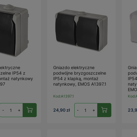
lektryczne
Gniazdo elektryczne
Gnia
zelne IP54 z
podwójne bryzgoszczelne
pod
ontaż natynkowy
IP54 z klapką, montaż
IP54
97
natynkowy, EMOS A1397.1
naty
EMO
Kod:
A1397.1
Kod:
-
+
24,90 zł
-
+
23,9