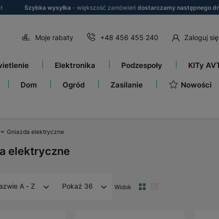
ł
Szybka wysyłka
- większość zamówień
dostarczamy następnego dn
Moje rabaty
+48 456 455 240
Zaloguj się
ietlenie
Elektronika
Podzespoły
KITy AV
Nowości
Dom
Ogród
Zasilanie
Gniazda elektryczne
a elektryczne
azwie A - Z
Pokaż 36
Widok