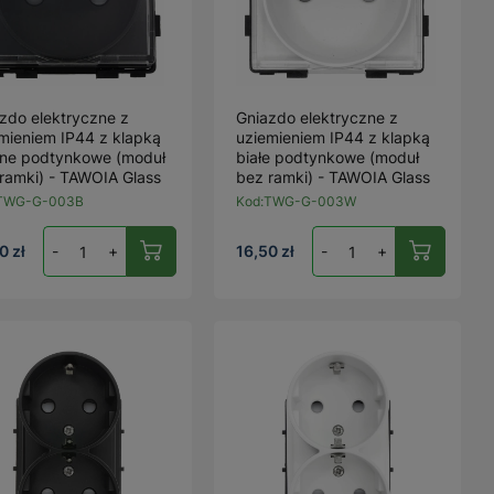
zdo elektryczne z
Gniazdo elektryczne z
mieniem IP44 z klapką
uziemieniem IP44 z klapką
rne podtynkowe (moduł
białe podtynkowe (moduł
ramki) - TAWOIA Glass
bez ramki) - TAWOIA Glass
TWG-G-003B
Kod:
TWG-G-003W
0 zł
-
+
16,50 zł
-
+