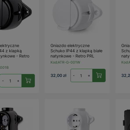
lektryczne
Gniazdo elektryczne
Gnia
44 z klapką
Schuko IP44 z klapką białe
Sch
tynkowe - Retro
natynkowe - Retro PRL
naty
Kod:
ATR-G-001W
Kod:
001B
32,00 zł
-
+
32,2
-
+