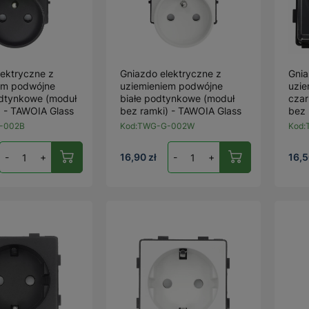
lektryczne z
Gniazdo elektryczne z
Gnia
em podwójne
uziemieniem podwójne
uzie
dtynkowe (moduł
białe podtynkowe (moduł
cza
) - TAWOIA Glass
bez ramki) - TAWOIA Glass
bez 
-002B
Kod:
TWG-G-002W
Kod:
-
+
16,90 zł
-
+
16,5