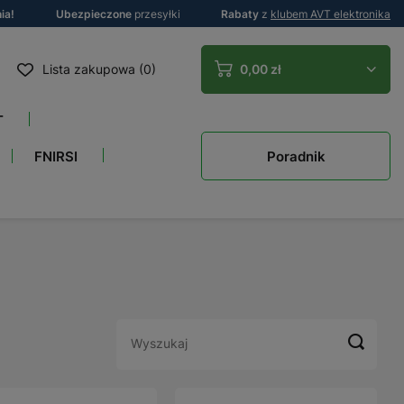
ia!
Ubezpieczone
przesyłki
Rabaty
z
klubem AVT elektronika
Lista zakupowa (0)
0,00 zł
T
Poradnik
FNIRSI