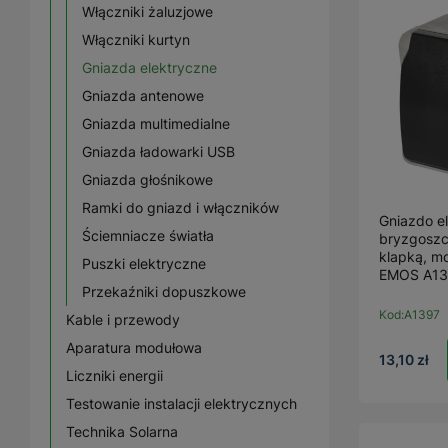
Włączniki żaluzjowe
Włączniki kurtyn
Gniazda elektryczne
Gniazda antenowe
Gniazda multimedialne
Gniazda ładowarki USB
Gniazda głośnikowe
Ramki do gniazd i włączników
Gniazdo e
Ściemniacze światła
bryzgoszc
klapką, m
Puszki elektryczne
EMOS A13
Przekaźniki dopuszkowe
Kod:
A1397
Kable i przewody
Aparatura modułowa
13,10 zł
Liczniki energii
Testowanie instalacji elektrycznych
Technika Solarna