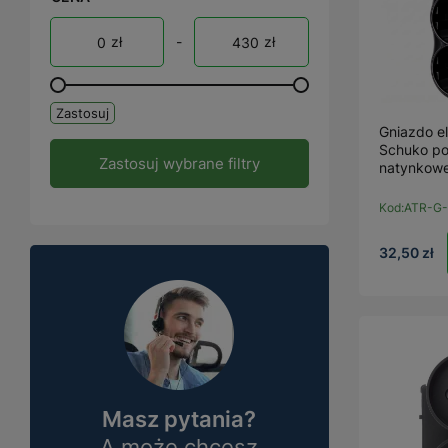
zł
-
zł
Zastosuj
Gniazdo e
Schuko po
Zastosuj wybrane filtry
natynkowe
Kod:
ATR-G
32,50 zł
Masz pytania?
A może chcesz