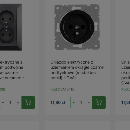
lektryczne z
Gniazdo elektryczne z
Gnia
em podwójne
uziemieniem okrągłe czarne
uzi
e czarne
podtynkowe (moduł bez
okrą
e w ramce -
ramki) - OVAL
pod
OVA
29B
Kod:
OVA1011B
Kod:
-
+
11,80 zł
-
+
17,5