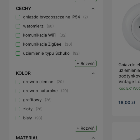
CECHY
gniazdo bryzgoszczelne IP54
2
watomierz
60
komunikacja WiFi
32
komunikacja ZigBee
30
uziemienie typu Schuko
92
+ Rozwiń
Gniazdo e
uziemienie
KOLOR
podtynkow
Vintage Lo
drewno ciemne
20
Kod:
EX1W0
drewno naturalne
20
grafitowy
26
18,00 zł
złoty
26
biały
93
+ Rozwiń
MATERIAŁ