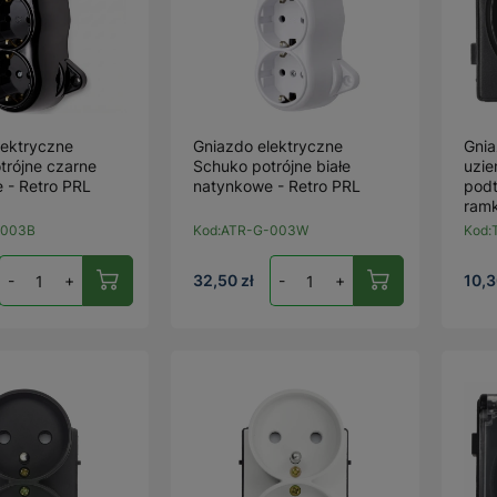
lektryczne
Gniazdo elektryczne
Gnia
trójne czarne
Schuko potrójne białe
uzie
 - Retro PRL
natynkowe - Retro PRL
pod
ramk
-003B
Kod:
ATR-G-003W
Kod:
-
+
32,50 zł
-
+
10,3