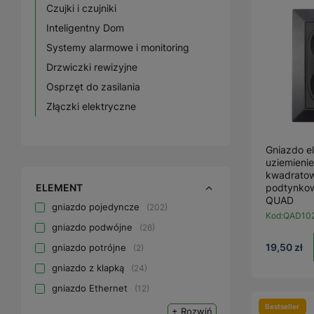
Czujki i czujniki
Inteligentny Dom
Systemy alarmowe i monitoring
Drzwiczki rewizyjne
Osprzęt do zasilania
Złączki elektryczne
Gniazdo e
uziemieni
kwadratow
ELEMENT
podtynkow
QUAD
gniazdo pojedyncze
202
Kod:
QAD10
gniazdo podwójne
26
19,50 zł
gniazdo potrójne
2
gniazdo z klapką
24
gniazdo Ethernet
12
Bestseller
+ Rozwiń