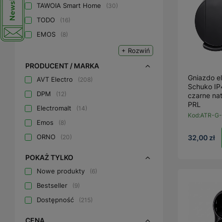
TAWOIA Smart Home
30
TODO
16
EMOS
8
+ Rozwiń
PRODUCENT / MARKA
Gniazdo e
AVT Electro
208
Schuko IP
DPM
12
czarne na
PRL
Electromalt
14
Kod:
ATR-G-
Emos
8
ORNO
20
32,00 zł
POKAŻ TYLKO
Nowe produkty
6
Bestseller
9
Dostępność
215
CENA