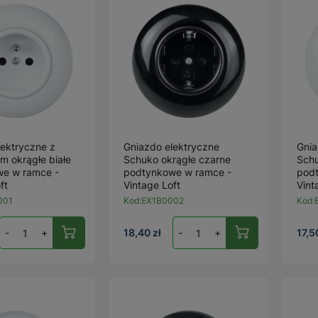
lektryczne z
Gniazdo elektryczne
Gnia
m okrągłe białe
Schuko okrągłe czarne
Schu
e w ramce -
podtynkowe w ramce -
pod
ft
Vintage Loft
Vint
001
Kod:
EX1B0002
Kod:
-
+
18,40 zł
-
+
17,5