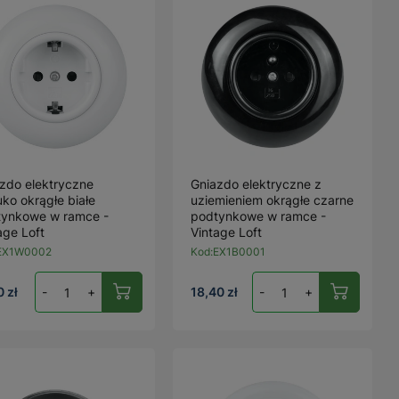
zdo elektryczne
Gniazdo elektryczne z
ko okrągłe białe
uziemieniem okrągłe czarne
tynkowe w ramce -
podtynkowe w ramce -
age Loft
Vintage Loft
EX1W0002
Kod:
EX1B0001
0 zł
-
+
18,40 zł
-
+