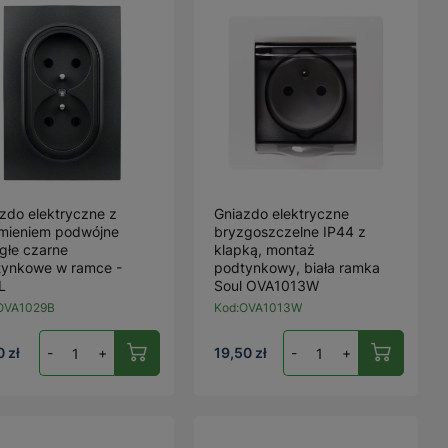
zdo elektryczne z
Gniazdo elektryczne
emieniem podwójne
bryzgoszczelne IP44 z
głe czarne
klapką, montaż
tynkowe w ramce -
podtynkowy, biała ramka
L
Soul OVA1013W
OVA1029B
Kod:
OVA1013W
0 zł
-
+
19,50 zł
-
+