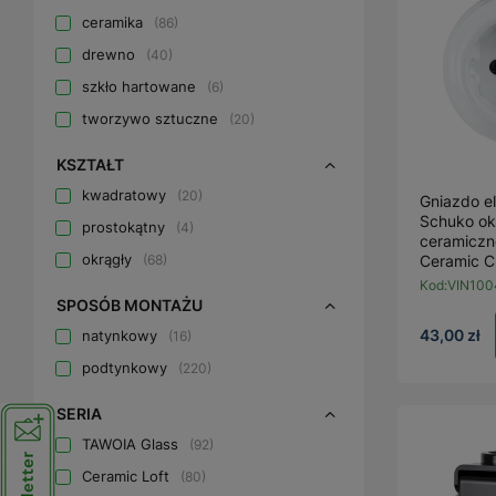
ceramika
86
drewno
40
szkło hartowane
6
tworzywo sztuczne
20
KSZTAŁT
kwadratowy
20
Gniazdo e
Schuko okr
prostokątny
4
ceramiczn
okrągły
68
Ceramic Cl
Kod:
VIN100
SPOSÓB MONTAŻU
43,00 zł
natynkowy
16
podtynkowy
220
SERIA
TAWOIA Glass
92
Ceramic Loft
80