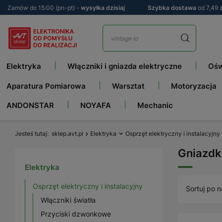
Zamów do 15:00 (pn-pt) -
wysyłka dzisiaj
Szybka dostawa
od 7,49 z
Elektryka
Włączniki i gniazda elektryczne
Ośw
Aparatura Pomiarowa
Warsztat
Motoryzacja
ANDONSTAR
NOYAFA
Mechanic
Jesteś tutaj
sklep.avt.pl
Elektryka
Osprzęt elektryczny i instalacyjny
Gniazdk
Elektryka
Osprzęt elektryczny i instalacyjny
Sortuj po n
Włączniki światła
Przyciski dzwonkowe