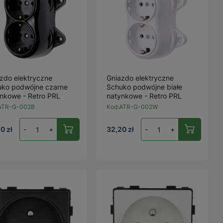
zdo elektryczne
Gniazdo elektryczne
uko podwójne czarne
Schuko podwójne białe
nkowe - Retro PRL
natynkowe - Retro PRL
ATR-G-002B
Kod:
ATR-G-002W
0 zł
-
+
32,20 zł
-
+