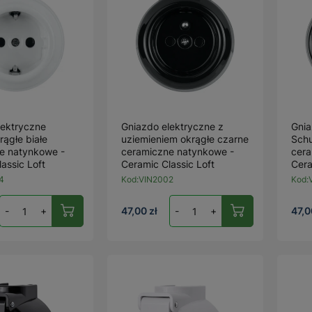
lektryczne
Gniazdo elektryczne z
Gnia
ągłe białe
uziemieniem okrągłe czarne
Schu
e natynkowe -
ceramiczne natynkowe -
cera
assic Loft
Ceramic Classic Loft
Cera
4
Kod:
VIN2002
Kod:
-
+
47,00 zł
-
+
47,0