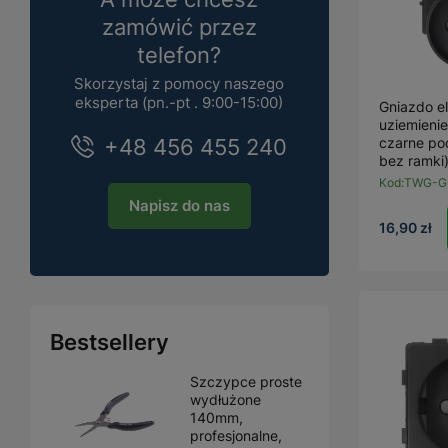
zamówić przez
telefon?
Skorzystaj z pomocy naszego
eksperta (pn.-pt . 9:00-15:00)
Gniazdo e
uziemieni
+48 456 455 240
czarne po
bez ramki
Kod:
TWG-G
Napisz do nas
16,90 zł
Bestsellery
Szczypce proste
wydłużone
140mm,
profesjonalne,