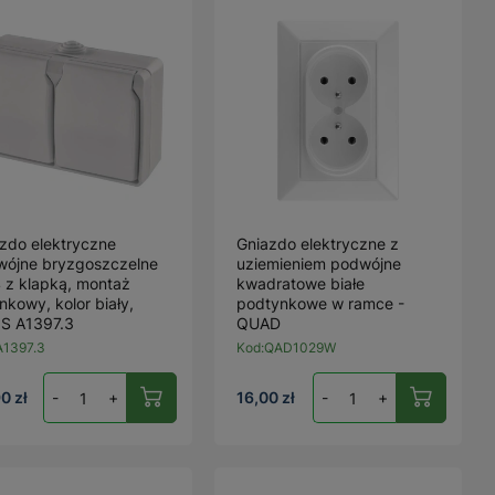
zdo elektryczne
Gniazdo elektryczne z
wójne bryzgoszczelne
uziemieniem podwójne
 z klapką, montaż
kwadratowe białe
nkowy, kolor biały,
podtynkowe w ramce -
S A1397.3
QUAD
A1397.3
Kod:
QAD1029W
0 zł
-
+
16,00 zł
-
+