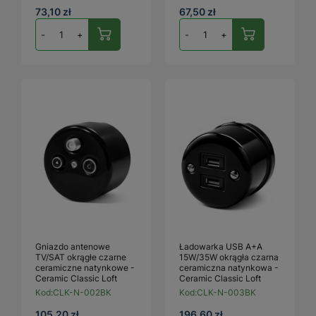
73,10 zł
67,50 zł
-
+
-
+
Gniazdo antenowe
Ładowarka USB A+A
TV/SAT okrągłe czarne
15W/35W okrągła czarna
ceramiczne natynkowe -
ceramiczna natynkowa -
Ceramic Classic Loft
Ceramic Classic Loft
Kod:
CLK-N-002BK
Kod:
CLK-N-003BK
105,20 zł
196,60 zł