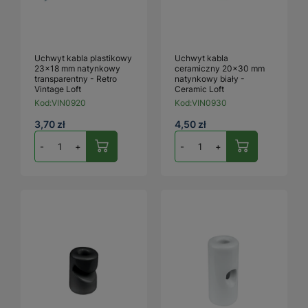
Uchwyt kabla plastikowy
Uchwyt kabla
23×18 mm natynkowy
ceramiczny 20×30 mm
transparentny - Retro
natynkowy biały -
Vintage Loft
Ceramic Loft
Kod:
VIN0920
Kod:
VIN0930
3,70 zł
4,50 zł
-
+
-
+