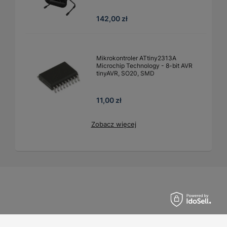
142,00 zł
Mikrokontroler ATtiny2313A
Microchip Technology - 8-bit AVR
tinyAVR, SO20, SMD
11,00 zł
Zobacz więcej
Zamówienia