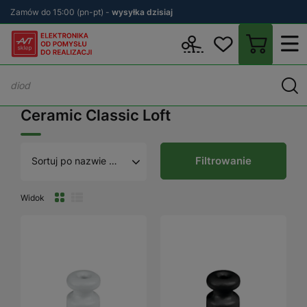
Zamów do 15:00 (pn-pt) -
wysyłka dzisiaj
Wstecz
sklep.avt.pl
Ceramic Classic Loft
Ceramic Classic Loft
Filtrowanie
Sortuj po nazwie A - Z
Widok