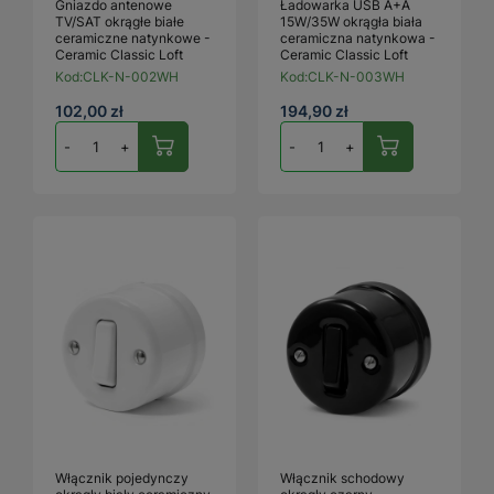
Gniazdo antenowe
Ładowarka USB A+A
TV/SAT okrągłe białe
15W/35W okrągła biała
ceramiczne natynkowe -
ceramiczna natynkowa -
Ceramic Classic Loft
Ceramic Classic Loft
Kod:
CLK-N-002WH
Kod:
CLK-N-003WH
102,00 zł
194,90 zł
-
+
-
+
Włącznik pojedynczy
Włącznik schodowy