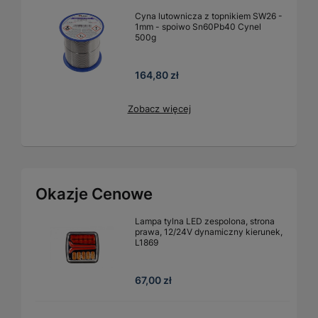
Cyna lutownicza z topnikiem SW26 -
1mm - spoiwo Sn60Pb40 Cynel
500g
164,80 zł
Zobacz więcej
Okazje Cenowe
Lampa tylna LED zespolona, strona
prawa, 12/24V dynamiczny kierunek,
L1869
67,00 zł