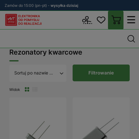
Zamów do 15:00 (pn-pt) -
wysyłka dzisiaj
Wstecz
sklep.avt.pl
Podzespoły
Rezonatory kwarcowe
Rezonatory kwarcowe
Filtrowanie
Sortuj po nazwie A - Z
Widok