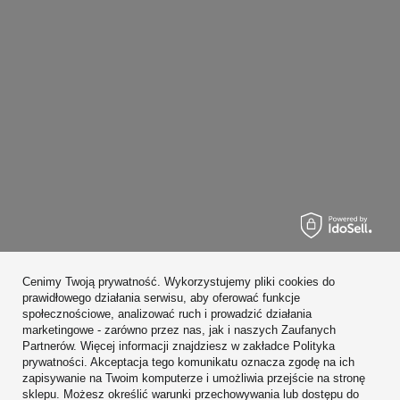
Zamówienia
Cenimy Twoją prywatność. Wykorzystujemy pliki cookies do
Konto
prawidłowego działania serwisu, aby oferować funkcje
społecznościowe, analizować ruch i prowadzić działania
Regulaminy
marketingowe - zarówno przez nas, jak i naszych Zaufanych
Partnerów. Więcej informacji znajdziesz w zakładce Polityka
Zobacz również
prywatności. Akceptacja tego komunikatu oznacza zgodę na ich
zapisywanie na Twoim komputerze i umożliwia przejście na stronę
sklepu. Możesz określić warunki przechowywania lub dostępu do