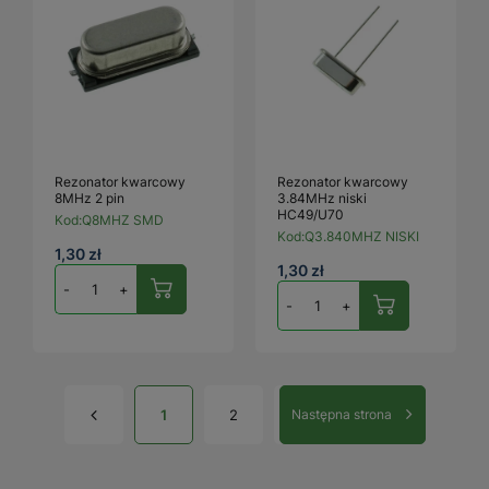
Rezonator kwarcowy
Rezonator kwarcowy
8MHz 2 pin
3.84MHz niski
HC49/U70
Kod:
Q8MHZ SMD
Kod:
Q3.840MHZ NISKI
1,30 zł
1,30 zł
-
+
-
+
1
2
Następna strona