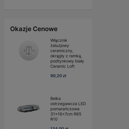
Okazje Cenowe
Włącznik
żaluzjowy
ceramiczny,
okrągły z ramką,
podtynkowy biały
Ceramic Loft
90,20 zł
Belka
ostrzegawcza LED
pomarańczowa
31x16x7cm R65
R10
134,00 zł