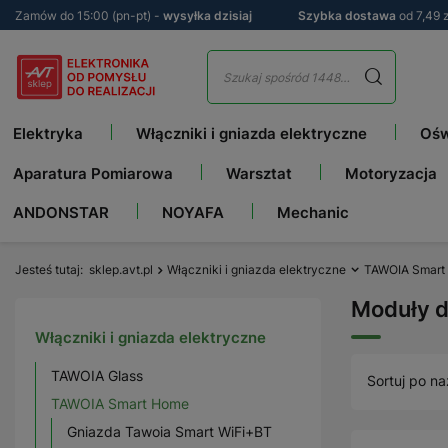
Zamów do 15:00 (pn-pt) -
wysyłka dzisiaj
Szybka dostawa
od 7,49 z
Elektryka
Włączniki i gniazda elektryczne
Ośw
Aparatura Pomiarowa
Warsztat
Motoryzacja
ANDONSTAR
NOYAFA
Mechanic
Jesteś tutaj
sklep.avt.pl
Włączniki i gniazda elektryczne
TAWOIA Smart
Moduły 
Włączniki i gniazda elektryczne
TAWOIA Glass
Sortuj po na
TAWOIA Smart Home
Gniazda Tawoia Smart WiFi+BT