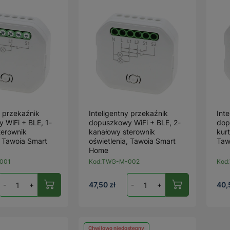
y przekaźnik
Inteligentny przekaźnik
Int
 WiFi + BLE, 1-
dopuszkowy WiFi + BLE, 2-
dop
terownik
kanałowy sterownik
kur
, Tawoia Smart
oświetlenia, Tawoia Smart
Taw
Home
001
Kod:
TWG-M-002
Kod:
-
+
47,50 zł
-
+
40,
Chwilowo niedostępny