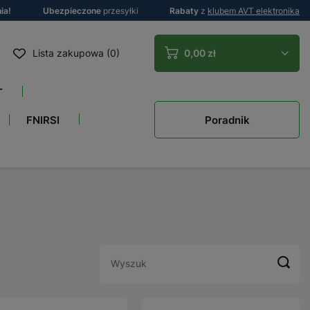
ia!
Ubezpieczone
przesyłki
Rabaty
z
klubem AVT elektronika
Lista zakupowa (0)
0,00 zł
T
Poradnik
FNIRSI