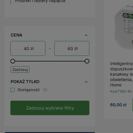
Próbniki i testery napięcia
CENA
zł
-
zł
Inteligentn
dopuszkowy
Zastosuj
kanałowy ś
oświetlenia
POKAŻ TYLKO
Home
Dostępność
5
Kod:
TWG-M-
60,00 zł
Zastosuj wybrane filtry