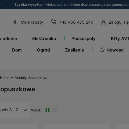
ł
Szybka wysyłka
- większość zamówień
dostarczamy następnego dn
Moje rabaty
+48 456 455 240
Zaloguj się
ietlenie
Elektronika
Podzespoły
KITy AV
Nowości
Dom
Ogród
Zasilanie
 Home
Moduły dopuszkowe
dopuszkowe
zwie A - Z
Widok