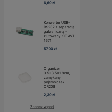
6,60 zł
Konwerter USB-
RS232 z separacją
galwaniczną -
zlutowany KIT AVT
1671
57,00 zł
Organizer
3.5x3.5x1.8cm,
zamykany
pojemniczek
OR208
2,30 zł
Zobacz więcej