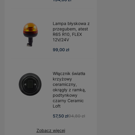
Lampa błyskowa z
przegubem, atest
R65 R10, FLEX
12V/24V
99,00 zł
Włącznik światła
krzyżowy
ceramiczny,
okrągły z ramką,
podtynkowy
czarny Ceramic
Loft
57,50 zł
94,80 zł
Zobacz więcej