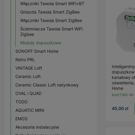
Włączniki Tawoia Smart WiFi+BT
Gniazda Tawoia Smart ZigBee
Włączniki Tawoia Smart ZigBee
Ściemniacze Tawoia Smart WiFi
Zigbee
Moduły dopuszkowe
SONOFF Smart Home
Retro PRL
Inteligentn
VINTAGE Loft
dopuszkowy
Ceramic Loft
kanałowy s
oświetlenia
Ceramic Classic Loft natynkowy
Home
OVAL i QUAD
Kod:
TWG-M-
TODO
45,00 zł
AQUATIC MINI
EMOS
Akcesoria instalacyjne