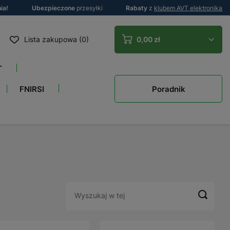
ia!
Ubezpieczone
przesyłki
Rabaty
z
klubem AVT elektronika
Lista zakupowa (0)
0,00 zł
T
Poradnik
FNIRSI