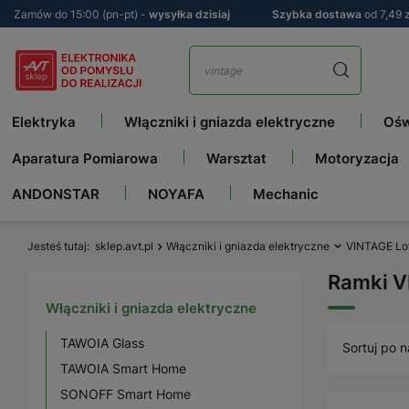
Zamów do 15:00 (pn-pt) -
wysyłka dzisiaj
Szybka dostawa
od 7,49 z
Elektryka
Włączniki i gniazda elektryczne
Ośw
Aparatura Pomiarowa
Warsztat
Motoryzacja
ANDONSTAR
NOYAFA
Mechanic
Jesteś tutaj
sklep.avt.pl
Włączniki i gniazda elektryczne
VINTAGE Lo
Ramki 
Włączniki i gniazda elektryczne
TAWOIA Glass
Sortuj po n
TAWOIA Smart Home
SONOFF Smart Home