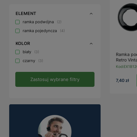
ELEMENT
ramka podwójna
2
ramka pojedyncza
4
KOLOR
biały
3
Ramka pod
Retro Vint
czarny
3
Kod:
EX1B12
Zastosuj wybrane filtry
7,40 zł