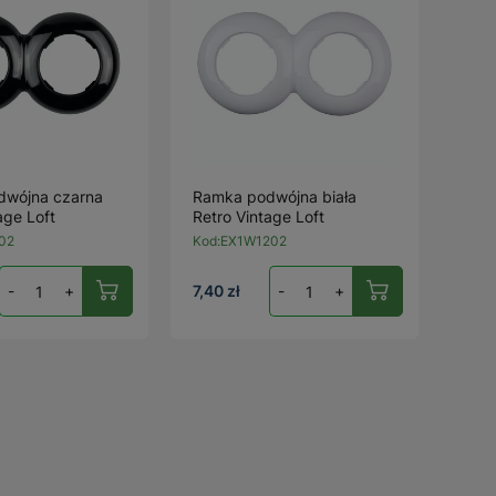
wójna czarna
Ramka podwójna biała
age Loft
Retro Vintage Loft
02
Kod:
EX1W1202
-
+
7,40 zł
-
+