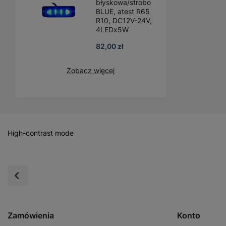
błyskowa/strobo
BLUE, atest R65
R10, DC12V-24V,
4LEDx5W
82,00 zł
Zobacz więcej
High-contrast mode
Zamówienia
Konto