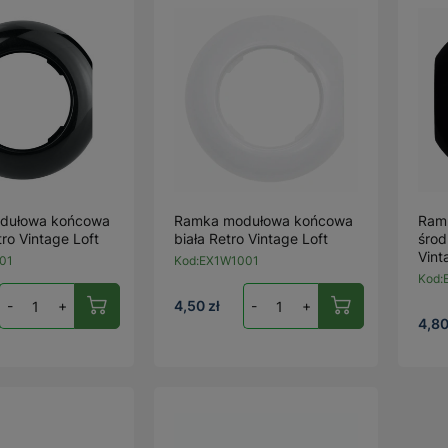
dułowa końcowa
Ramka modułowa końcowa
Ram
ro Vintage Loft
biała Retro Vintage Loft
środ
Vint
01
Kod:
EX1W1001
Kod:
-
+
4,50 zł
-
+
4,80