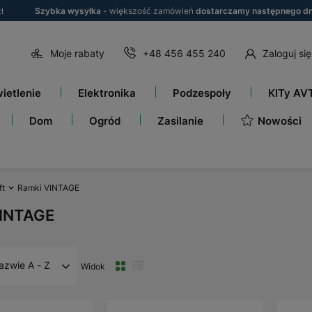
ł
Szybka wysyłka
- większość zamówień
dostarczamy następnego dn
Moje rabaty
+48 456 455 240
Zaloguj się
ietlenie
Elektronika
Podzespoły
KITy AV
Nowości
Dom
Ogród
Zasilanie
ft
Ramki VINTAGE
VINTAGE
azwie A - Z
Widok