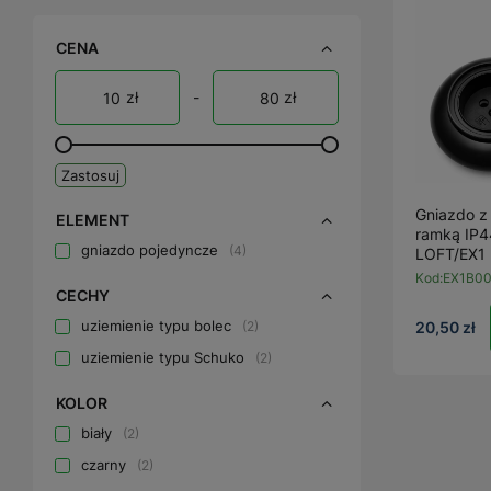
CENA
zł
-
zł
Zastosuj
Gniazdo z
ELEMENT
ramką IP4
gniazdo pojedyncze
4
LOFT/EX1 r
Kod:
EX1B0
CECHY
uziemienie typu bolec
2
20,50 zł
uziemienie typu Schuko
2
KOLOR
biały
2
czarny
2