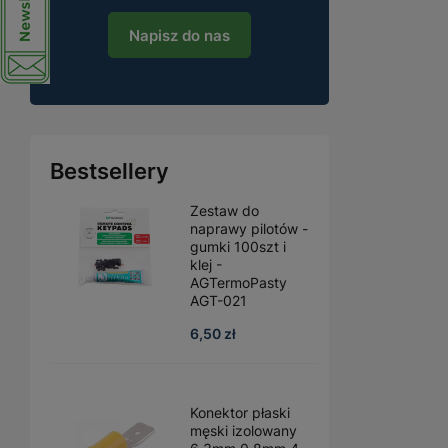
Napisz do nas
Bestsellery
Zestaw do
naprawy pilotów -
gumki 100szt i
klej -
AGTermoPasty
AGT-021
6,50 zł
Konektor płaski
męski izolowany