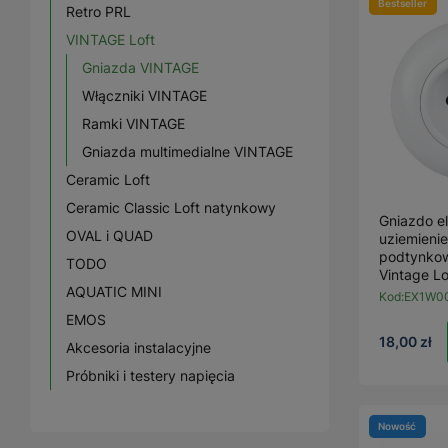
Bestseller
Retro PRL
VINTAGE Loft
Gniazda VINTAGE
Włączniki VINTAGE
Ramki VINTAGE
Gniazda multimedialne VINTAGE
Ceramic Loft
Ceramic Classic Loft natynkowy
Gniazdo e
OVAL i QUAD
uziemienie
podtynkow
TODO
Vintage Lo
AQUATIC MINI
Kod:
EX1W0
EMOS
18,00 zł
Akcesoria instalacyjne
Próbniki i testery napięcia
Nowość