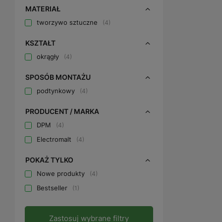
MATERIAŁ
tworzywo sztuczne
4
KSZTAŁT
okrągły
4
SPOSÓB MONTAŻU
podtynkowy
4
PRODUCENT / MARKA
DPM
4
Electromalt
4
POKAŻ TYLKO
Nowe produkty
4
Bestseller
1
Zastosuj wybrane filtry