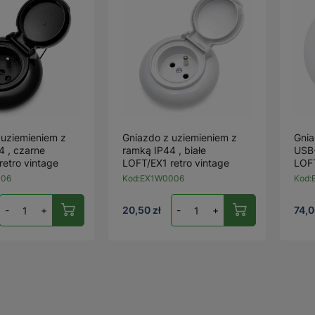
 uziemieniem z
Gniazdo z uziemieniem z
Gnia
4 , czarne
ramką IP44 , białe
USB-
etro vintage
LOFT/EX1 retro vintage
LOFT
006
Kod:
EX1W0006
Kod:
-
+
20,50 zł
-
+
74,0