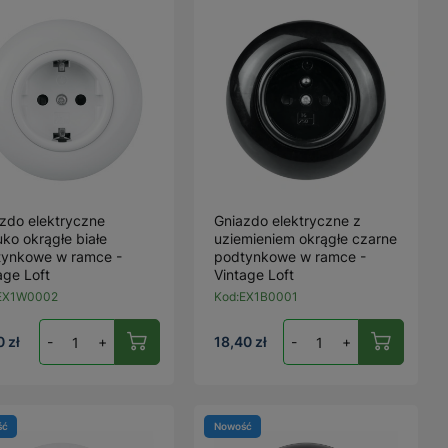
zdo elektryczne
Gniazdo elektryczne z
ko okrągłe białe
uziemieniem okrągłe czarne
tynkowe w ramce -
podtynkowe w ramce -
age Loft
Vintage Loft
EX1W0002
Kod:
EX1B0001
0 zł
-
+
18,40 zł
-
+
ść
Nowość