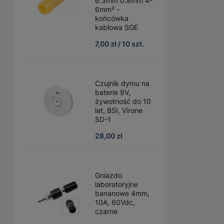
6.3mm 0.8mm 4-
6mm² -
końcówka
kablowa SGE
7,00 zł / 10 szt.
Czujnik dymu na
baterie 9V,
żywotność do 10
lat, BSI, Virone
SD-1
28,00 zł
Gniazdo
laboratoryjne
bananowe 4mm,
10A, 60Vdc,
czarne