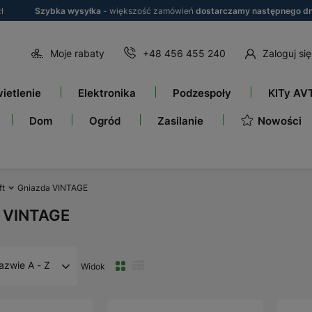
ł
Szybka wysyłka
- większość zamówień
dostarczamy następnego dn
Moje rabaty
+48 456 455 240
Zaloguj się
ietlenie
Elektronika
Podzespoły
KITy AV
Nowości
Dom
Ogród
Zasilanie
ft
Gniazda VINTAGE
 VINTAGE
azwie A - Z
Widok