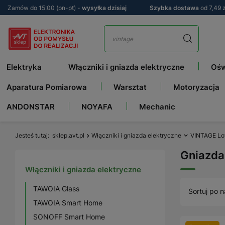
Zamów do 15:00 (pn-pt) -
wysyłka dzisiaj
Szybka dostawa
od 7,49 z
Elektryka
Włączniki i gniazda elektryczne
Ośw
Aparatura Pomiarowa
Warsztat
Motoryzacja
ANDONSTAR
NOYAFA
Mechanic
Jesteś tutaj
sklep.avt.pl
Włączniki i gniazda elektryczne
VINTAGE Lo
Gniazda
Włączniki i gniazda elektryczne
TAWOIA Glass
Sortuj po n
TAWOIA Smart Home
SONOFF Smart Home