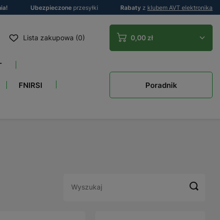
ia!
Ubezpieczone
przesyłki
Rabaty
z
klubem AVT elektronika
Lista zakupowa (0)
0,00 zł
T
Poradnik
FNIRSI