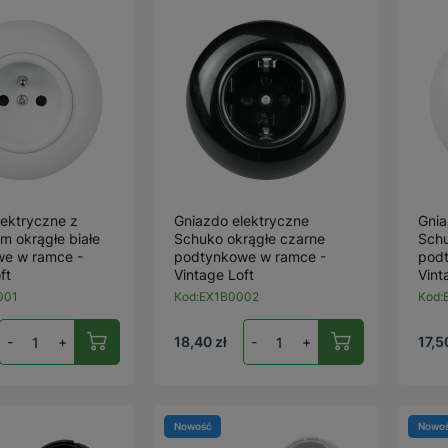
lektryczne z
Gniazdo elektryczne
Gnia
m okrągłe białe
Schuko okrągłe czarne
Schu
e w ramce -
podtynkowe w ramce -
pod
ft
Vintage Loft
Vint
001
Kod:
EX1B0002
Kod:
-
+
18,40 zł
-
+
17,5
Nowość
Nowo