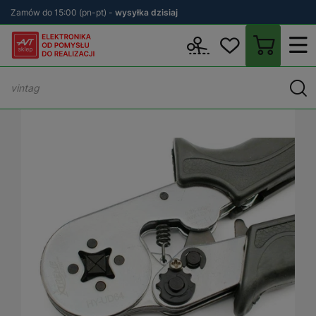
Zamów do 15:00 (pn-pt) -
wysyłka dzisiaj
Wstecz
sklep.avt.pl
Warsztat
Zaciskarki
Zaciskarki końcówe