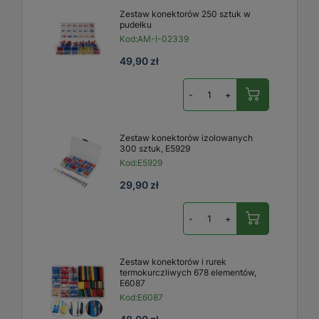
Zestaw konektorów 250 sztuk w
pudełku
Kod:
AM-I-02339
49,90 zł
-
+
Zestaw konektorów izolowanych
300 sztuk, E5929
Kod:
E5929
29,90 zł
-
+
Zestaw konektorów i rurek
termokurczliwych 678 elementów,
E6087
Kod:
E6087