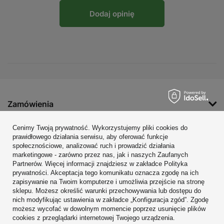
Dodaj opinię
Zamówienia
Konto
Cenimy Twoją prywatność. Wykorzystujemy pliki cookies do
prawidłowego działania serwisu, aby oferować funkcje
Regulaminy
społecznościowe, analizować ruch i prowadzić działania
marketingowe - zarówno przez nas, jak i naszych Zaufanych
Zobacz również
Partnerów. Więcej informacji znajdziesz w zakładce Polityka
prywatności. Akceptacja tego komunikatu oznacza zgodę na ich
W sklepie prezentujemy ceny brutto (z VAT).
zapisywanie na Twoim komputerze i umożliwia przejście na stronę
sklepu. Możesz określić warunki przechowywania lub dostępu do
nich modyfikując ustawienia w zakładce „Konfiguracja zgód”. Zgodę
możesz wycofać w dowolnym momencie poprzez usunięcie plików
cookies z przeglądarki internetowej Twojego urządzenia.