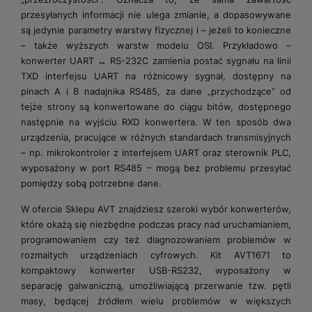
przesyłanych informacji nie ulega zmianie, a dopasowywane
są jedynie parametry warstwy fizycznej i – jeżeli to konieczne
– także wyższych warstw modelu OSI. Przykładowo –
konwerter UART ↔ RS-232C zamienia postać sygnału na linii
TXD interfejsu UART na różnicowy sygnał, dostępny na
pinach A i B nadajnika RS485, za dane „przychodzące” od
tejże strony są konwertowane do ciągu bitów, dostępnego
następnie na wyjściu RXD konwertera. W ten sposób dwa
urządzenia, pracujące w różnych standardach transmisyjnych
– np. mikrokontroler z interfejsem UART oraz sterownik PLC,
wyposażony w port RS485 – mogą bez problemu przesyłać
pomiędzy sobą potrzebne dane.
W ofercie Sklepu AVT znajdziesz szeroki wybór konwerterów,
które okażą się niezbędne podczas pracy nad uruchamianiem,
programowaniem czy też diagnozowaniem problemów w
rozmaitych urządzeniach cyfrowych. Kit AVT1671 to
kompaktowy konwerter USB-RS232, wyposażony w
separację galwaniczną, umożliwiającą przerwanie tzw. pętli
masy, będącej źródłem wielu problemów w większych