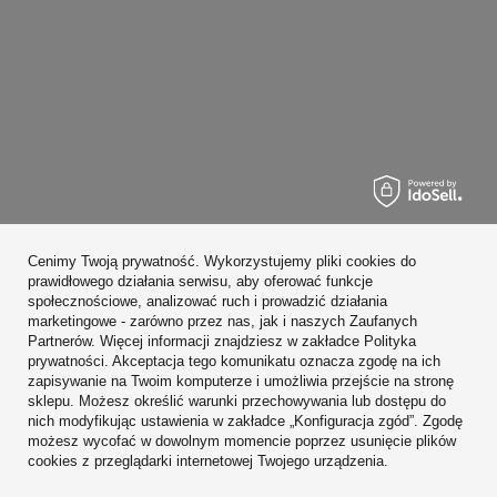
Zamówienia
Cenimy Twoją prywatność. Wykorzystujemy pliki cookies do
Konto
prawidłowego działania serwisu, aby oferować funkcje
społecznościowe, analizować ruch i prowadzić działania
Regulaminy
marketingowe - zarówno przez nas, jak i naszych Zaufanych
Partnerów. Więcej informacji znajdziesz w zakładce Polityka
Zobacz również
prywatności. Akceptacja tego komunikatu oznacza zgodę na ich
zapisywanie na Twoim komputerze i umożliwia przejście na stronę
sklepu. Możesz określić warunki przechowywania lub dostępu do
W sklepie prezentujemy ceny brutto (z VAT).
nich modyfikując ustawienia w zakładce „Konfiguracja zgód”. Zgodę
możesz wycofać w dowolnym momencie poprzez usunięcie plików
cookies z przeglądarki internetowej Twojego urządzenia.