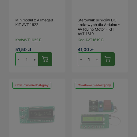
Minimoduł z ATmega8 -
Sterownik silników DC i
KIT AVT 1622
krokowych dla Arduino -
AVTduino Motor - KIT
AVT 1619
Kod:
AVT1622 B
Kod:
AVT1619 B
51,50 zł
41,00 zł
-
+
-
+
Chwilowo niedostępny
Chwilowo niedostępny