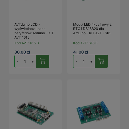
AVTduino LCD -
Moduł LED 4-cyfrowy z
wyświetlacz i panel
RTC i DS18B20 dla
peryferiów Arduino - KIT
Arduino - KIT AVT 1616
AVT 1615
Kod:
AVT1615 B
Kod:
AVT1616 B
80,00 zł
41,00 zł
-
+
-
+