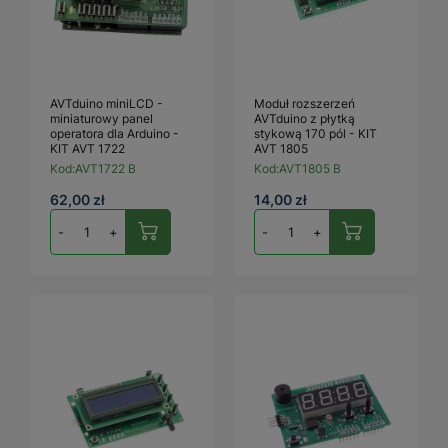
AVTduino miniLCD -
Moduł rozszerzeń
miniaturowy panel
AVTduino z płytką
operatora dla Arduino -
stykową 170 pól - KIT
KIT AVT 1722
AVT 1805
Kod:
AVT1722 B
Kod:
AVT1805 B
62,00 zł
14,00 zł
-
+
-
+