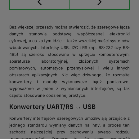
Bez większej przesady można stwierdzić, że szeregowe łącza
danych stanowią podstawę współczesnej elektroniki
cyfrowej, a co za tym idzie – także wszelkiej maści systemów
wbudowanych. Interfejsy USB, I2C i RS (np. RS-232 czy RS-
485) są szeroko stosowane w sprzęcie komputerowym,
aparaturze laboratoryjnej, złożonych systemach
pomiarowych, automatyce przemysłowej i wielu innych
obszarach aplikacyjnych. Nic więc dziwnego, że rozmaite
konwertery i moduły wykonawcze bądź pomiarowe,
wyposażone w jeden z wymienionych interfejsów, są tak
często stosowane codziennej praktyce.
Konwertery UART/RS ↔ USB
Konwertery interfejsów szeregowych umożliwiają przejście z
jednego standardu wymiany danych na inny, a proces ten
zachodzi najczęściej przy zachowaniu swego rodzaju
„przezroczystości”. Oznacza to, że sama zawartość