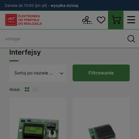
Zamów do 15:00 (pn-pt) -
wysyłka dzisiaj
Wstecz
sklep.avt.pl
KITy AVT
Zestawy DIY
Programowanie
Interfejsy
Filtrowanie
Sortuj po nazwie A - Z
Widok