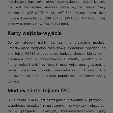
instalacjach (np. automatyce przemysłowej). Jeżeli izolacja
nie jest wymagana, możesz także wybrać miniaturowy
konwerter USB-UART – Kit AVT1594. Mamy także dwa
modele konwerterów USB-RS485 (AVT553, AVT1600) oraz
zestaw transceiverów CAN – AVT1664.
Karty wejścia-wyjścia
Do tej kategorii trafiły również inne przydatne moduły,
umożliwiające wygodną rozbudowę systemów opartych na
interfejsie RS485 o dodatkowe funkcjonalności. Mamy m.in.
niewielkie moduły przekaźników z RS485, „klocki” RS485
(karty wejść i wyjść cyfrowych oraz wejść analogowych), a
także użyteczne moduły wyświetlaczy LED oraz LCD,
sterowane za pośrednictwem popularnej, różnicowej szyny
danych.
Moduły z interfejsem I2C
O ile szyna RS485 jest szczególnie przydatna w przypadku
współpracy urządzeń rozproszonych na większym obszarze,
to w przypadku lokalnych, krótkodystansowych łączy