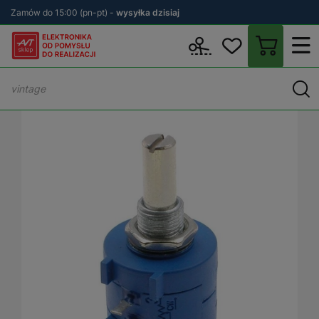
Zamów do 15:00 (pn-pt) -
wysyłka dzisiaj
Wstecz
sklep.avt.pl
Podzespoły
Potencjometry
Potencjometr