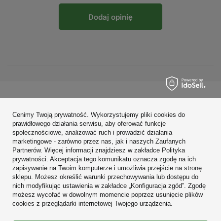
Dodaj opinię
Zamówienia
Cenimy Twoją prywatność. Wykorzystujemy pliki cookies do
Konto
prawidłowego działania serwisu, aby oferować funkcje
społecznościowe, analizować ruch i prowadzić działania
Regulaminy
marketingowe - zarówno przez nas, jak i naszych Zaufanych
Partnerów. Więcej informacji znajdziesz w zakładce Polityka
Zobacz również
prywatności. Akceptacja tego komunikatu oznacza zgodę na ich
zapisywanie na Twoim komputerze i umożliwia przejście na stronę
sklepu. Możesz określić warunki przechowywania lub dostępu do
W sklepie prezentujemy ceny brutto (z VAT).
nich modyfikując ustawienia w zakładce „Konfiguracja zgód”. Zgodę
możesz wycofać w dowolnym momencie poprzez usunięcie plików
cookies z przeglądarki internetowej Twojego urządzenia.