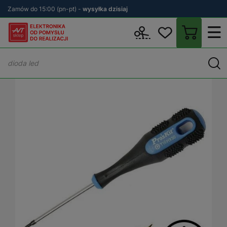
Zamów do 15:00 (pn-pt) -
wysyłka dzisiaj
Wstecz
sklep.avt.pl
Warsztat
Narzędzia ręczne
Wkrętaki
W