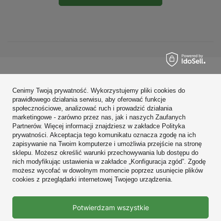
Zamówienia
Cenimy Twoją prywatność. Wykorzystujemy pliki cookies do
Konto
prawidłowego działania serwisu, aby oferować funkcje
społecznościowe, analizować ruch i prowadzić działania
Regulaminy
marketingowe - zarówno przez nas, jak i naszych Zaufanych
Partnerów. Więcej informacji znajdziesz w zakładce Polityka
Zobacz również
prywatności. Akceptacja tego komunikatu oznacza zgodę na ich
zapisywanie na Twoim komputerze i umożliwia przejście na stronę
sklepu. Możesz określić warunki przechowywania lub dostępu do
W sklepie prezentujemy ceny brutto (z VAT).
nich modyfikując ustawienia w zakładce „Konfiguracja zgód”. Zgodę
możesz wycofać w dowolnym momencie poprzez usunięcie plików
cookies z przeglądarki internetowej Twojego urządzenia.
Prawdziwe
Potwierdzam wszystkie
opinie klientów
4.9
/ 5.0