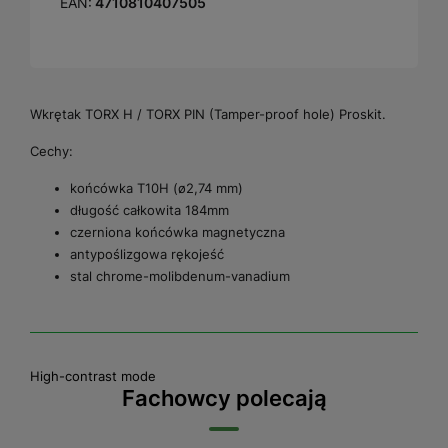
EAN:
4710810407505
Wkrętak TORX H / TORX PIN (Tamper-proof hole) Proskit.
Cechy:
końcówka T10H (ø2,74 mm)
długość całkowita 184mm
czerniona końcówka magnetyczna
antypoślizgowa rękojeść
stal chrome-molibdenum-vanadium
High-contrast mode
Fachowcy polecają