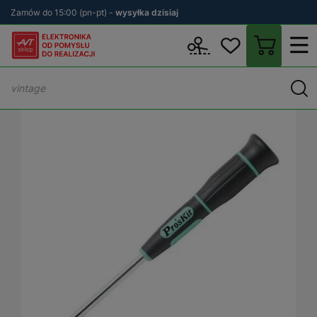
Zamów do 15:00 (pn-pt) -
wysyłka dzisiaj
Wstecz
sklep.avt.pl
Warsztat
Narzędzia ręczne
Wkrętaki
W