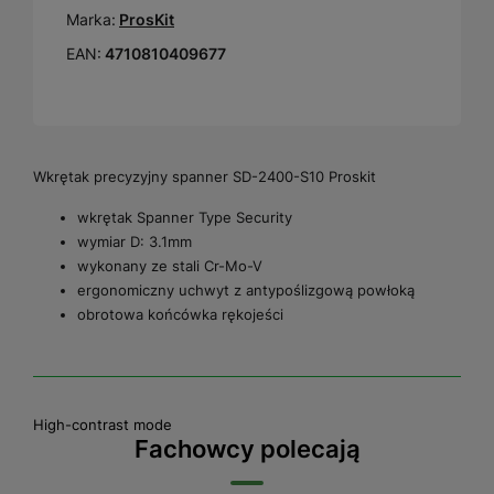
Marka:
ProsKit
EAN:
4710810409677
Wkrętak precyzyjny spanner SD-2400-S10 Proskit
wkrętak Spanner Type Security
wymiar D: 3.1mm
wykonany ze stali Cr-Mo-V
ergonomiczny uchwyt z antypoślizgową powłoką
obrotowa końcówka rękojeści
High-contrast mode
Fachowcy polecają