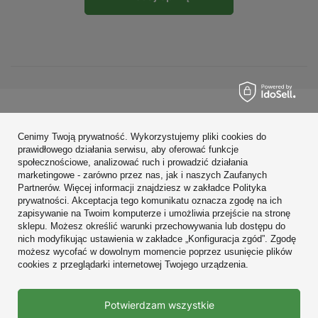
Zamówienia
Cenimy Twoją prywatność. Wykorzystujemy pliki cookies do
Konto
prawidłowego działania serwisu, aby oferować funkcje
społecznościowe, analizować ruch i prowadzić działania
Regulaminy
marketingowe - zarówno przez nas, jak i naszych Zaufanych
Partnerów. Więcej informacji znajdziesz w zakładce Polityka
Zobacz również
prywatności. Akceptacja tego komunikatu oznacza zgodę na ich
zapisywanie na Twoim komputerze i umożliwia przejście na stronę
sklepu. Możesz określić warunki przechowywania lub dostępu do
W sklepie prezentujemy ceny brutto (z VAT).
nich modyfikując ustawienia w zakładce „Konfiguracja zgód”. Zgodę
możesz wycofać w dowolnym momencie poprzez usunięcie plików
cookies z przeglądarki internetowej Twojego urządzenia.
Prawdziwe
Potwierdzam wszystkie
opinie klientów
4.9
/ 5.0