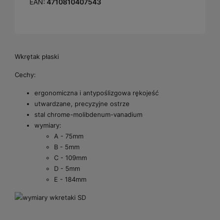
EAN:
4710810407543
Wkrętak płaski
Cechy:
ergonomiczna i antypoślizgowa rękojeść
utwardzane, precyzyjne ostrze
stal chrome-molibdenum-vanadium
wymiary:
A - 75mm
B - 5mm
C - 109mm
D - 5mm
E - 184mm