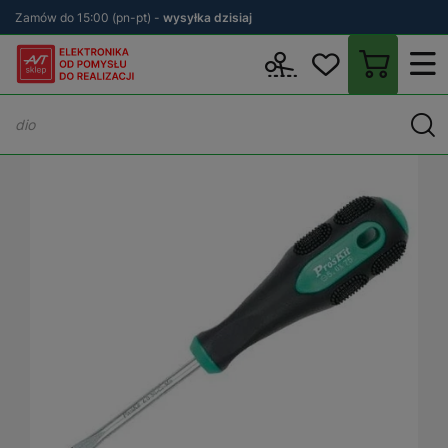
Zamów do 15:00 (pn-pt) -
wysyłka dzisiaj
Wstecz
sklep.avt.pl
Warsztat
Narzędzia ręczne
Wkrętaki
Wk