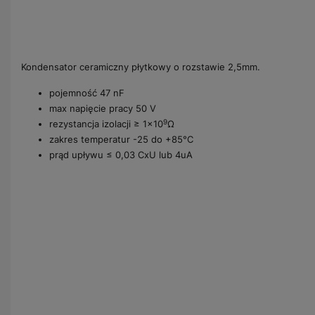
Kondensator ceramiczny płytkowy o rozstawie 2,5mm.
pojemność 47 nF
max napięcie pracy 50 V
9
rezystancja izolacji ≥ 1x10
Ω
zakres temperatur -25 do +85°C
prąd upływu ≤ 0,03 CxU lub 4uA