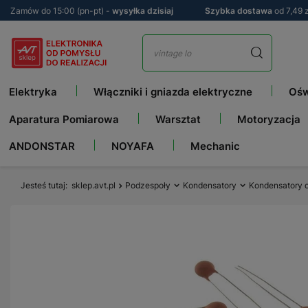
Zamów do 15:00 (pn-pt) -
wysyłka dzisiaj
Szybka dostawa
od 7,49 z
Elektryka
Włączniki i gniazda elektryczne
Ośw
Aparatura Pomiarowa
Warsztat
Motoryzacja
ANDONSTAR
NOYAFA
Mechanic
Jesteś tutaj
sklep.avt.pl
Podzespoły
Kondensatory
Kondensatory 