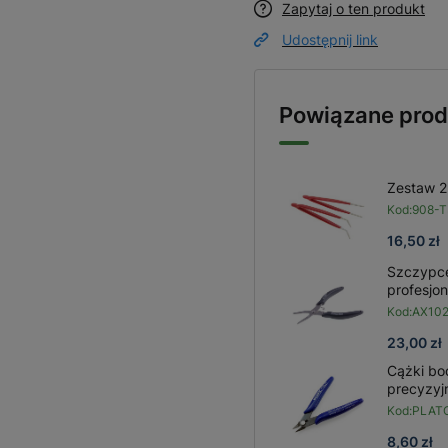
Zapytaj o ten produkt
Udostępnij link
Powiązane prod
Zestaw 2
Kod:
908-T
16,50 zł
Szczypce
profesjon
Kod:
AX10
23,00 zł
Cążki b
precyzyj
Kod:
PLAT
8,60 zł