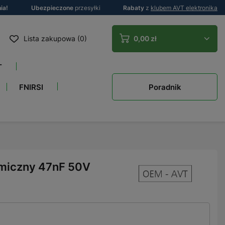
ia!
Ubezpieczone
przesyłki
Rabaty
z
klubem AVT elektronika
Lista zakupowa (0)
0,00 zł
T
Poradnik
FNIRSI
miczny 47nF 50V