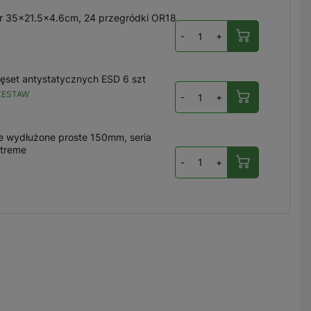
r 35x21.5x4.6cm, 24 przegródki OR18
-
+
ęset antystatycznych ESD 6 szt
ZESTAW
-
+
 wydłużone proste 150mm, seria
treme
-
+