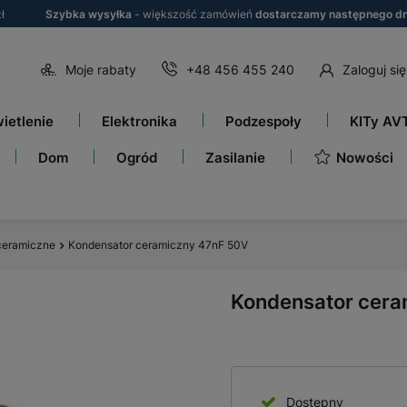
ł
Szybka wysyłka
- większość zamówień
dostarczamy następnego dn
Moje rabaty
+48 456 455 240
Zaloguj się
ietlenie
Elektronika
Podzespoły
KITy AV
Nowości
Dom
Ogród
Zasilanie
ceramiczne
Kondensator ceramiczny 47nF 50V
Kondensator cera
Dostępny