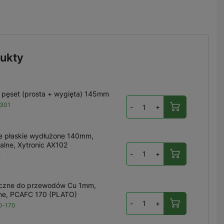
ukty
 pęset (prosta + wygięta) 145mm
301
-
+
 płaskie wydłużone 140mm,
alne, Xytronic AX102
-
+
2
oczne do przewodów Cu 1mm,
ne, PCAFC 170 (PLATO)
-
+
O-170