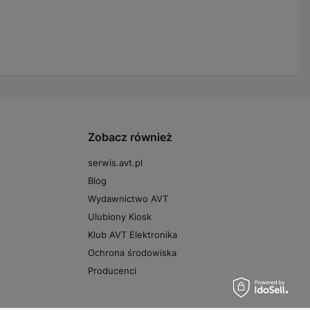
Zobacz również
serwis.avt.pl
Blog
Wydawnictwo AVT
Ulubiony Kiosk
Klub AVT Elektronika
Ochrona środowiska
Producenci