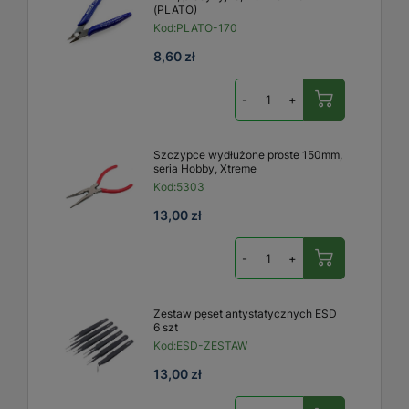
(PLATO)
Kod:
PLATO-170
8,60 zł
-
+
Szczypce wydłużone proste 150mm,
seria Hobby, Xtreme
Kod:
5303
13,00 zł
-
+
Zestaw pęset antystatycznych ESD
6 szt
Kod:
ESD-ZESTAW
13,00 zł