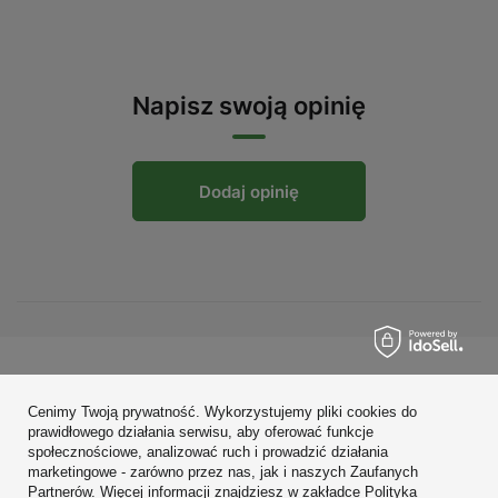
Napisz swoją opinię
Dodaj opinię
Zamówienia
Cenimy Twoją prywatność. Wykorzystujemy pliki cookies do
Konto
prawidłowego działania serwisu, aby oferować funkcje
społecznościowe, analizować ruch i prowadzić działania
Regulaminy
marketingowe - zarówno przez nas, jak i naszych Zaufanych
Partnerów. Więcej informacji znajdziesz w zakładce Polityka