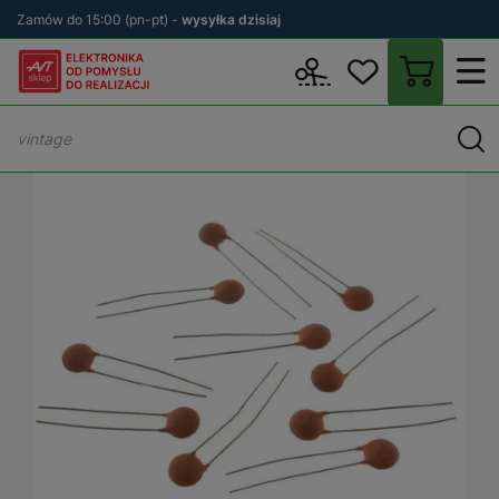
Zamów do 15:00 (pn-pt) -
wysyłka dzisiaj
Wstecz
sklep.avt.pl
Podzespoły
Kondensatory
Kondensatory