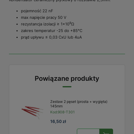
pojemność 22 nF
max napięcie pracy 50 V
9
rezystancja izolacji ≥ 1x10
Ω
zakres temperatur -25 do +85°C
prąd upływu ≤ 0,03 CxU lub 4uA
Powiązane produkty
Zestaw 2 pęset (prosta + wygięta)
145mm
Kod:
908-T301
16,50 zł