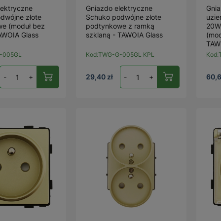
lektryczne
Gniazdo elektryczne
Gnia
dwójne złote
Schuko podwójne złote
uzi
e (moduł bez
podtynkowe z ramką
20W
TAWOIA Glass
szklaną - TAWOIA Glass
(mod
TAW
-005GL
Kod:
TWG-G-005GL KPL
Kod:
-
+
29,40 zł
-
+
60,6