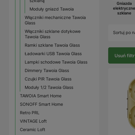
szklaną
Gniazda
elektryczn
Moduły gniazd Tawoia
szklane
Włączniki mechaniczne Tawoia
Glass
Włączniki szklane dotykowe
Sortuj po n
Tawoia Glass
Ramki szklane Tawoia Glass
Ładowarki USB Tawoia Glass
Usuń filt
Lampki schodowe Tawoia Glass
Dimmery Tawoia Glass
Czujki PIR Tawoia Glass
Moduły 1/2 Tawoia Glass
TAWOIA Smart Home
SONOFF Smart Home
Retro PRL
VINTAGE Loft
Ceramic Loft