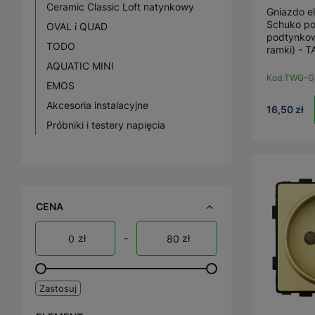
Ceramic Classic Loft natynkowy
Gniazdo e
Schuko po
OVAL i QUAD
podtynkow
TODO
ramki) - 
AQUATIC MINI
Kod:
TWG-G
EMOS
Akcesoria instalacyjne
16,50 zł
Próbniki i testery napięcia
CENA
zł
-
zł
Zastosuj