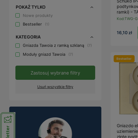
Schuko IP4
podtynkow
POKAŻ TYLKO
ramki) - 
Nowe produkty
Kod:
TWG-G
Bestseller
1
16,10 zł
KATEGORIA
Gniazda Tawoia z ramką szklaną
7
Moduły gniazd Tawoia
7
Bestseller
Zastosuj wybrane filtry
Usuń wszystkie filtry
Gniazdo e
uziemieni
złote pod