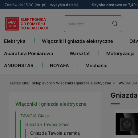
Zamów do 15:00 (pn-pt) -
wysyłka dzisiaj
Szybka dostawa
od 7,49 z
Elektryka
Włączniki i gniazda elektryczne
Ośw
Aparatura Pomiarowa
Warsztat
Motoryzacja
ANDONSTAR
NOYAFA
Mechanic
Jesteś tutaj
sklep.avt.pl
Włączniki i gniazda elektryczne
TAWOIA Gla
Gniazda
Włączniki i gniazda elektryczne
TAWOIA Glass
Gniazda Tawoia Glass
Gniazda Tawoia z ramką