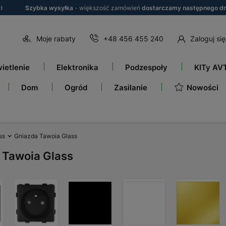
ł
Szybka wysyłka
- większość zamówień
dostarczamy następnego dn
Moje rabaty
+48 456 455 240
Zaloguj się
ietlenie
Elektronika
Podzespoły
KITy AV
Nowości
Dom
Ogród
Zasilanie
ss
Gniazda Tawoia Glass
 Tawoia Glass