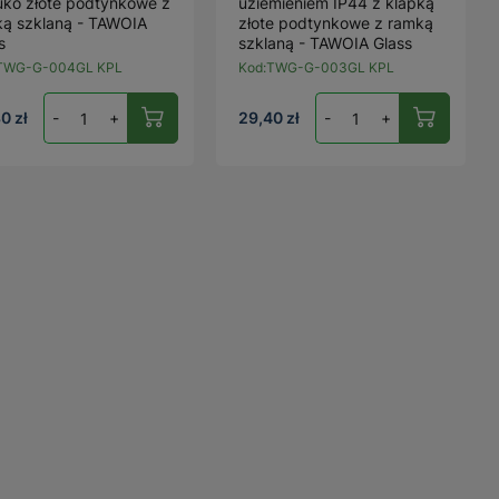
ko złote podtynkowe z
uziemieniem IP44 z klapką
ą szklaną - TAWOIA
złote podtynkowe z ramką
s
szklaną - TAWOIA Glass
TWG-G-004GL KPL
Kod:
TWG-G-003GL KPL
0 zł
-
+
29,40 zł
-
+