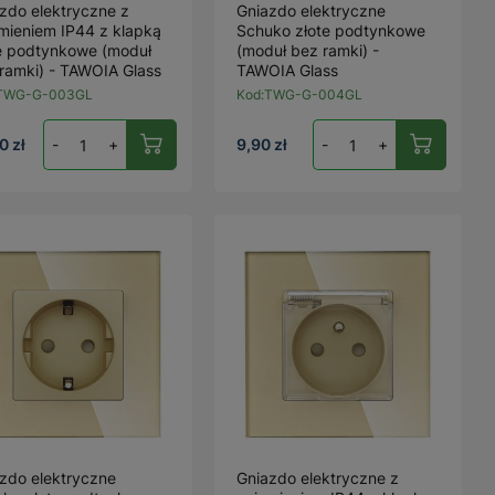
zdo elektryczne z
Gniazdo elektryczne
mieniem IP44 z klapką
Schuko złote podtynkowe
e podtynkowe (moduł
(moduł bez ramki) -
ramki) - TAWOIA Glass
TAWOIA Glass
TWG-G-003GL
Kod:
TWG-G-004GL
0 zł
-
+
9,90 zł
-
+
zdo elektryczne
Gniazdo elektryczne z