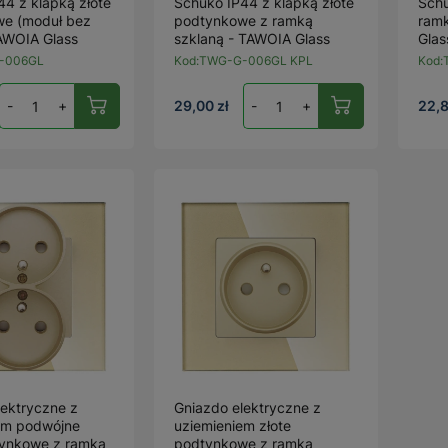
4 z klapką złote
Schuko IP44 z klapką złote
Schu
e (moduł bez
podtynkowe z ramką
ramk
TAWOIA Glass
szklaną - TAWOIA Glass
Glas
-006GL
Kod:
TWG-G-006GL KPL
Kod:
-
+
29,00 zł
-
+
22,8
lektryczne z
Gniazdo elektryczne z
em podwójne
uziemieniem złote
tynkowe z ramką
podtynkowe z ramką