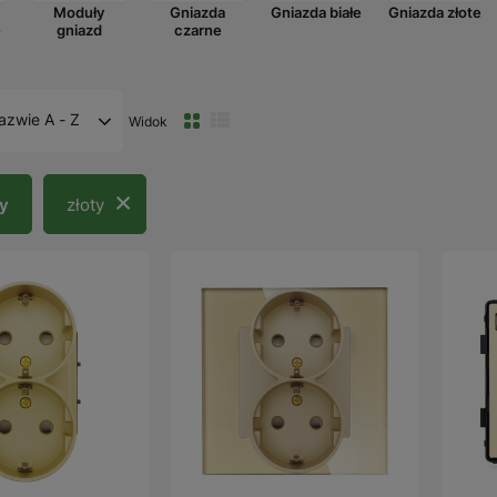
Moduły
Gniazda
Gniazda białe
Gniazda złote
e
gniazd
czarne
azwie A - Z
Widok
ry
złoty