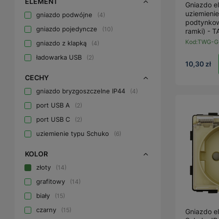
ELEMENT
Gniazdo e
uziemienie
gniazdo podwójne
4
podtynkow
gniazdo pojedyncze
10
ramki) - 
Kod:
TWG-G
gniazdo z klapką
4
ładowarka USB
2
10,30 zł
CECHY
gniazdo bryzgoszczelne IP44
4
port USB A
2
port USB C
2
uziemienie typu Schuko
6
KOLOR
złoty
14
grafitowy
14
biały
15
czarny
15
Gniazdo e