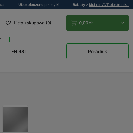
ia!
Ubezpieczone
przesyłki
Rabaty
z
klubem AVT elektronika
Lista zakupowa (0)
0,00 zł
T
Poradnik
FNIRSI