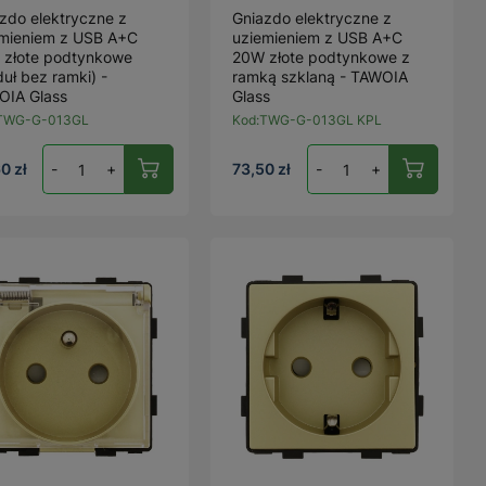
zdo elektryczne z
Gniazdo elektryczne z
emieniem z USB A+C
uziemieniem z USB A+C
 złote podtynkowe
20W złote podtynkowe z
uł bez ramki) -
ramką szklaną - TAWOIA
OIA Glass
Glass
TWG-G-013GL
Kod:
TWG-G-013GL KPL
0 zł
-
+
73,50 zł
-
+