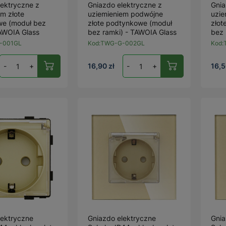
lektryczne z
Gniazdo elektryczne z
Gnia
m złote
uziemieniem podwójne
uzie
e (moduł bez
złote podtynkowe (moduł
złot
TAWOIA Glass
bez ramki) - TAWOIA Glass
bez 
-001GL
Kod:
TWG-G-002GL
Kod:
-
+
16,90 zł
-
+
16,5
lektryczne
Gniazdo elektryczne
Gnia