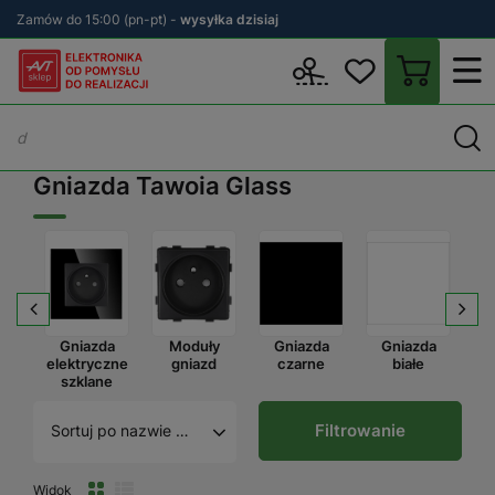
Zamów do 15:00 (pn-pt) -
wysyłka dzisiaj
Wstecz
sklep.avt.pl
Włączniki i gniazda elektryczne
TAWOIA Gl
Gniazda Tawoia Glass
a
Gniazda
Moduły
Gniazda
Gniazda
we
elektryczne
gniazd
czarne
białe
szklane
Filtrowanie
Sortuj po nazwie A - Z
Widok