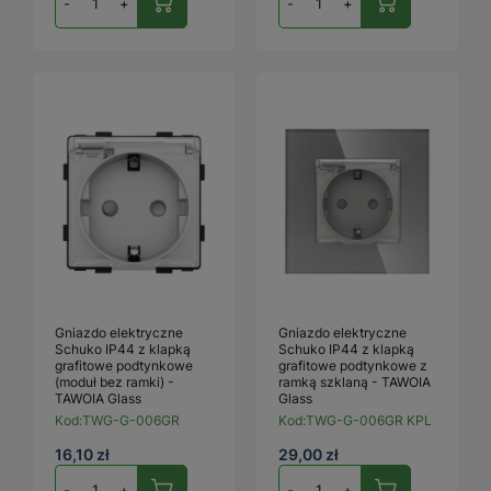
-
+
-
+
Gniazdo elektryczne
Gniazdo elektryczne
Schuko IP44 z klapką
Schuko IP44 z klapką
grafitowe podtynkowe
grafitowe podtynkowe z
(moduł bez ramki) -
ramką szklaną - TAWOIA
TAWOIA Glass
Glass
Kod:
TWG-G-006GR
Kod:
TWG-G-006GR KPL
16,10 zł
29,00 zł
-
+
-
+