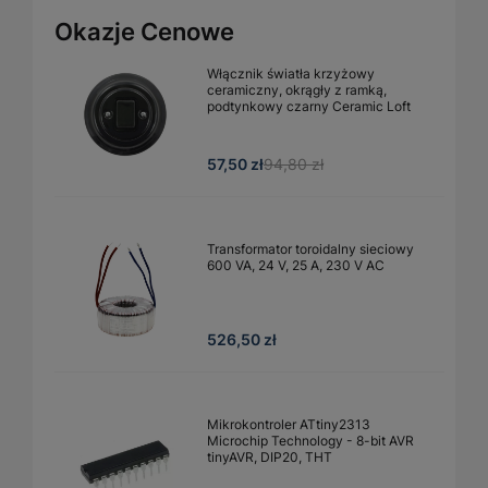
Okazje Cenowe
Włącznik światła krzyżowy
ceramiczny, okrągły z ramką,
podtynkowy czarny Ceramic Loft
57,50 zł
94,80 zł
Transformator toroidalny sieciowy
600 VA, 24 V, 25 A, 230 V AC
526,50 zł
Mikrokontroler ATtiny2313
Microchip Technology - 8-bit AVR
tinyAVR, DIP20, THT