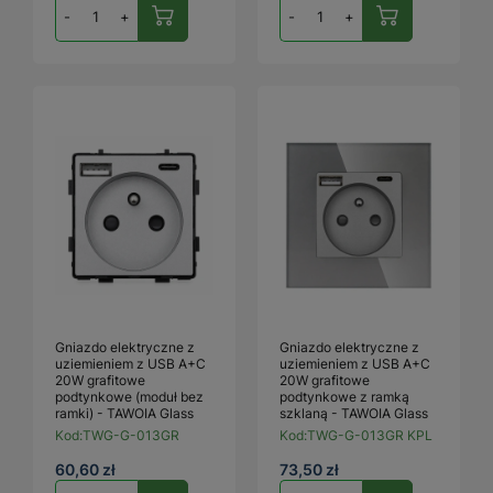
-
+
-
+
Gniazdo elektryczne z
Gniazdo elektryczne z
uziemieniem z USB A+C
uziemieniem z USB A+C
20W grafitowe
20W grafitowe
podtynkowe (moduł bez
podtynkowe z ramką
ramki) - TAWOIA Glass
szklaną - TAWOIA Glass
Kod:
TWG-G-013GR
Kod:
TWG-G-013GR KPL
60,60 zł
73,50 zł