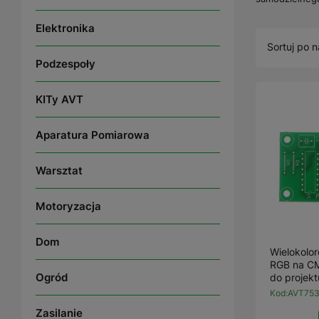
Elektronika
Sortuj po n
Podzespoły
KITy AVT
Aparatura Pomiarowa
Warsztat
Motoryzacja
Dom
Wielokolo
RGB na C
Ogród
do projek
Kod:
AVT753
Zasilanie