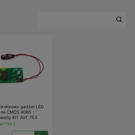
okolorowy gadżet LED
 na CMOS 4060 -
owany KIT AVT 753
AVT753 C