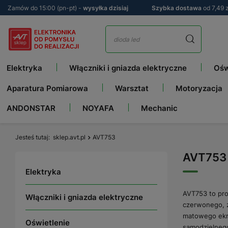
Zamów do 15:00 (pn-pt) -
wysyłka dzisiaj
Szybka dostawa
od 7,49 z
Elektryka
Włączniki i gniazda elektryczne
Ośw
Aparatura Pomiarowa
Warsztat
Motoryzacja
ANDONSTAR
NOYAFA
Mechanic
Jesteś tutaj
sklep.avt.pl
AVT753
AVT753
Elektryka
AVT753 to pros
Włączniki i gniazda elektryczne
czerwonego, z
matowego ekra
Oświetlenie
samodzielneg