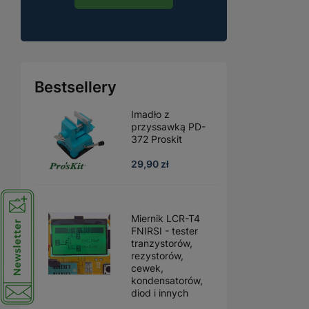
Bestsellery
Imadło z
przyssawką PD-
372 Proskit
29,90 zł
Miernik LCR-T4
FNIRSI - tester
tranzystorów,
rezystorów,
cewek,
kondensatorów,
diod i innych