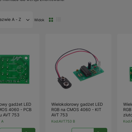
azwie A - Z
Widok
rowy gadżet LED
Wielokolorowy gadżet LED
Wiel
MOS 4060 - PCB
RGB na CMOS 4060 - KIT
RGB
tu AVT 753
AVT 753
zlut
 A
Kod:
AVT753 B
Kod: