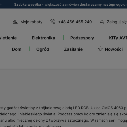
ł
Szybka wysyłka
- większość zamówień
dostarczamy następnego dn
Moje rabaty
+48 456 455 240
Zaloguj się
ietlenie
Elektronika
Podzespoły
KITy AV
Nowości
Dom
Ogród
Zasilanie
ty gadżet świetlny z trójkolorową diodą LED RGB. Układ CMOS 4060 pracu
ielonego i niebieskiego światła. Podczas pracy kolory zmieniają się sk
nu albo mlecznej osłony z tworzywa sztucznego. W ramach serii mogą
o montażu lub wersja zmontowana.