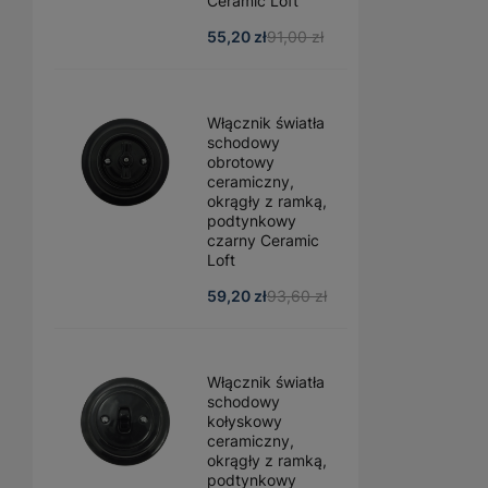
Ceramic Loft
55,20 zł
91,00 zł
Włącznik światła
schodowy
obrotowy
ceramiczny,
okrągły z ramką,
podtynkowy
czarny Ceramic
Loft
59,20 zł
93,60 zł
Włącznik światła
schodowy
kołyskowy
ceramiczny,
okrągły z ramką,
podtynkowy