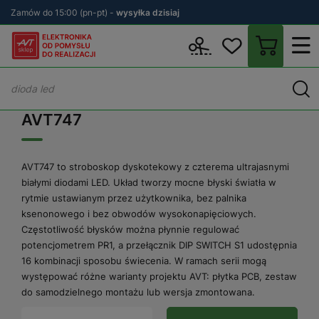
Zamów do 15:00 (pn-pt) -
wysyłka dzisiaj
Wstecz
sklep.avt.pl
AVT747
AVT747
AVT747 to stroboskop dyskotekowy z czterema ultrajasnymi
białymi diodami LED. Układ tworzy mocne błyski światła w
rytmie ustawianym przez użytkownika, bez palnika
ksenonowego i bez obwodów wysokonapięciowych.
Częstotliwość błysków można płynnie regulować
potencjometrem PR1, a przełącznik DIP SWITCH S1 udostępnia
16 kombinacji sposobu świecenia. W ramach serii mogą
występować różne warianty projektu AVT: płytka PCB, zestaw
do samodzielnego montażu lub wersja zmontowana.