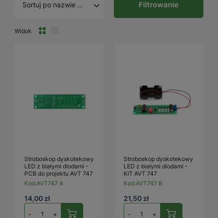
Filtrowanie
Sortuj po nazwie A - Z
Widok
Stroboskop dyskotekowy
Stroboskop dyskotekowy
LED z białymi diodami -
LED z białymi diodami -
PCB do projektu AVT 747
KIT AVT 747
Kod:
AVT747 A
Kod:
AVT747 B
14,00 zł
21,50 zł
-
+
-
+