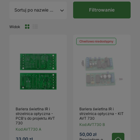
Filtrowanie
Sortuj po nazwie A - Z
Widok
Chwilowo niedostępny
Bariera świetlna IR i
Bariera świetlna IR i
strzelnica optyczna -
strzelnica optyczna - KIT
PCB's do projektu AVT
AVT 730
730
Kod:
AVT730 B
Kod:
AVT730 A
50,00 zł
33,00 zł
Powiadom o