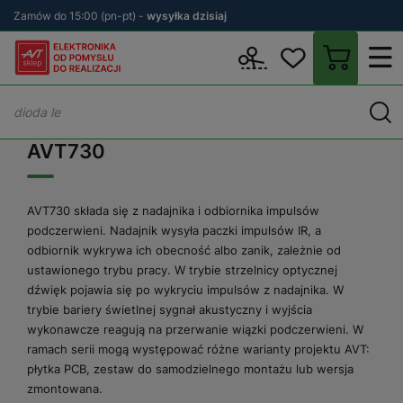
Zamów do 15:00 (pn-pt) -
wysyłka dzisiaj
Wstecz
sklep.avt.pl
AVT730
AVT730
AVT730 składa się z nadajnika i odbiornika impulsów
podczerwieni. Nadajnik wysyła paczki impulsów IR, a
odbiornik wykrywa ich obecność albo zanik, zależnie od
ustawionego trybu pracy. W trybie strzelnicy optycznej
dźwięk pojawia się po wykryciu impulsów z nadajnika. W
trybie bariery świetlnej sygnał akustyczny i wyjścia
wykonawcze reagują na przerwanie wiązki podczerwieni. W
ramach serii mogą występować różne warianty projektu AVT:
płytka PCB, zestaw do samodzielnego montażu lub wersja
zmontowana.