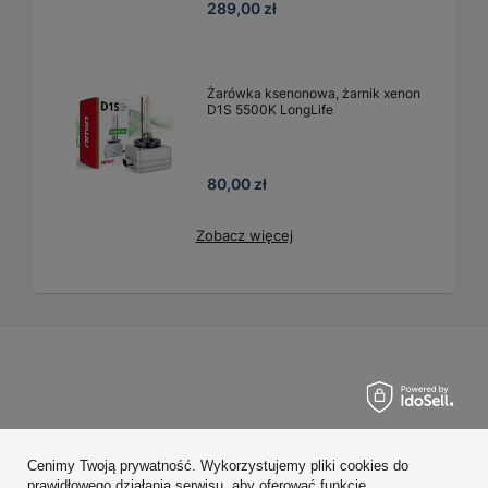
289,00 zł
Żarówka ksenonowa, żarnik xenon
D1S 5500K LongLife
80,00 zł
Zobacz więcej
Zamówienia
Cenimy Twoją prywatność. Wykorzystujemy pliki cookies do
Konto
prawidłowego działania serwisu, aby oferować funkcje