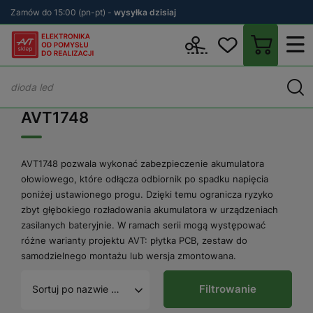
Zamów do 15:00 (pn-pt) -
wysyłka dzisiaj
Wstecz
sklep.avt.pl
AVT1748
AVT1748
AVT1748 pozwala wykonać zabezpieczenie akumulatora
ołowiowego, które odłącza odbiornik po spadku napięcia
poniżej ustawionego progu. Dzięki temu ogranicza ryzyko
zbyt głębokiego rozładowania akumulatora w urządzeniach
zasilanych bateryjnie. W ramach serii mogą występować
różne warianty projektu AVT: płytka PCB, zestaw do
samodzielnego montażu lub wersja zmontowana.
Filtrowanie
Sortuj po nazwie A - Z