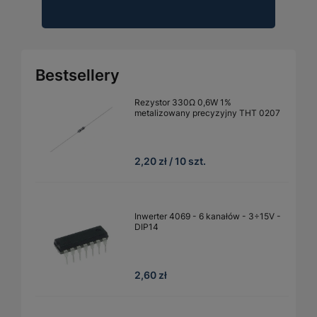
Bestsellery
Rezystor 330Ω 0,6W 1%
metalizowany precyzyjny THT 0207
2,20 zł / 10 szt.
Inwerter 4069 - 6 kanałów - 3÷15V -
DIP14
2,60 zł