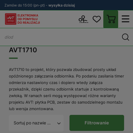
Zamów do 15:00 (pn-pt) -
wysyłka dzisiaj
Wstecz
sklep.avt.pl
AVT1710
AVT1710
AVT1710 to projekt, który pozwala zbudować prosty układ
opóźnionego załączania odbiornika. Po podaniu zasilania timer
odmierza nastawiony czas i dopiero wtedy załącza
przekaźnik, dzięki czemu odbiornik startuje z kontrolowaną
zwłoką. W ramach serii mogą występować różne warianty
projektu AVT: płytka PCB, zestaw do samodzielnego montażu
lub wersja zmontowana.
Filtrowanie
Sortuj po nazwie A - Z