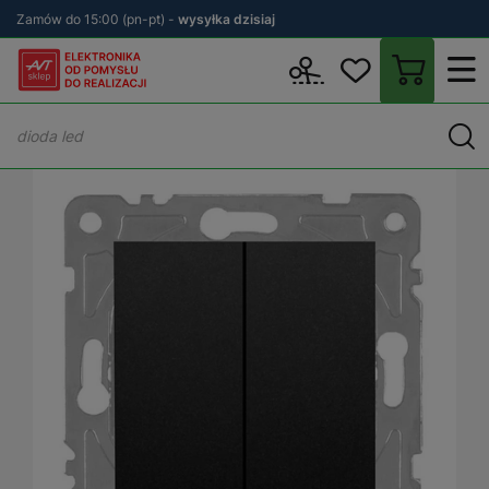
Zamów do 15:00 (pn-pt) -
wysyłka dzisiaj
Wstecz
sklep.avt.pl
Elektryka
Osprzęt elektryczny i instalacyjn