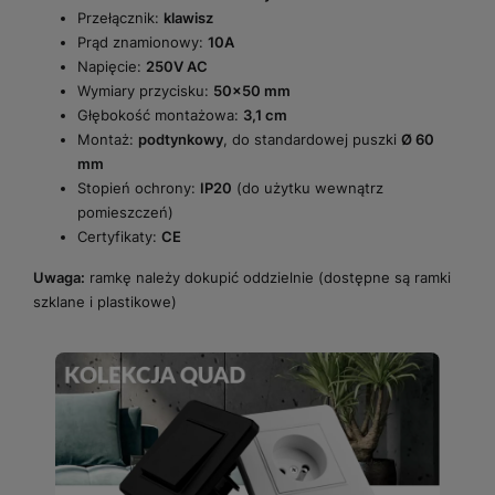
Przełącznik:
klawisz
Prąd znamionowy:
10A
Napięcie:
250V AC
Wymiary przycisku:
50x50 mm
Głębokość montażowa:
3,1 cm
Montaż:
podtynkowy
, do standardowej puszki
Ø 60
mm
Stopień ochrony:
IP20
(do użytku wewnątrz
pomieszczeń)
Certyfikaty:
CE
Uwaga:
ramkę należy dokupić oddzielnie (dostępne są ramki
szklane i plastikowe)